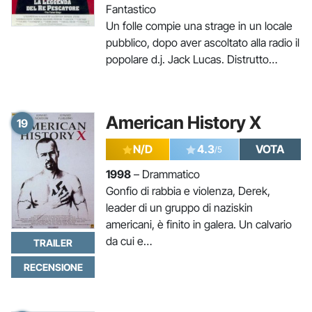
Fantastico
Un folle compie una strage in un locale
pubblico, dopo aver ascoltato alla radio il
popolare d.j. Jack Lucas. Distrutto…
American History X
19
N/D
4.3
VOTA
/5
1998
– Drammatico
Gonfio di rabbia e violenza, Derek,
leader di un gruppo di naziskin
americani, è finito in galera. Un calvario
da cui e…
TRAILER
RECENSIONE