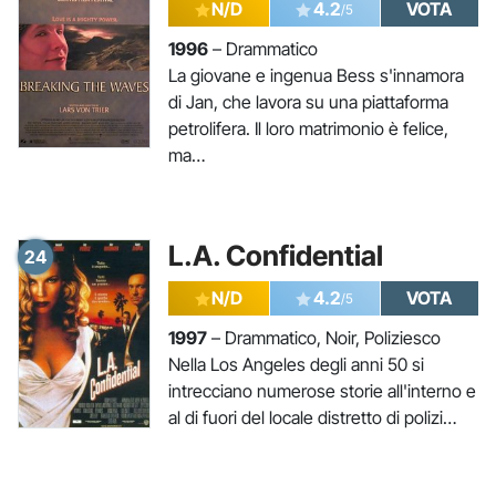
N/D
4.2
VOTA
/5
1996
– Drammatico
La giovane e ingenua Bess s'innamora
di Jan, che lavora su una piattaforma
petrolifera. Il loro matrimonio è felice,
ma…
L.A. Confidential
24
N/D
4.2
VOTA
/5
1997
– Drammatico, Noir, Poliziesco
Nella Los Angeles degli anni 50 si
intrecciano numerose storie all'interno e
al di fuori del locale distretto di polizi…