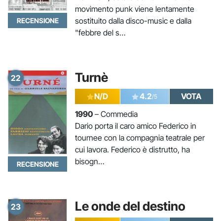
movimento punk viene lentamente
sostituito dalla disco-music e dalla
RECENSIONE
"febbre del s…
Turnè
22
N/D
4.2
VOTA
/5
1990
– Commedia
Dario porta il caro amico Federico in
tournee con la compagnia teatrale per
cui lavora. Federico è distrutto, ha
bisogn…
RECENSIONE
Le onde del destino
23