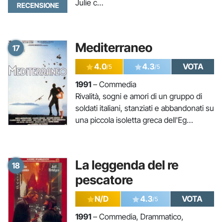
Julie c…
RECENSIONE
Mediterraneo
17
4.0
4.3
VOTA
/5
/5
1991
– Commedia
Rivalità, sogni e amori di un gruppo di
soldati italiani, stanziati e abbandonati su
una piccola isoletta greca dell'Eg…
La leggenda del re
18
pescatore
N/D
4.3
VOTA
/5
1991
– Commedia, Drammatico,