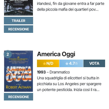
irlandesi, fin da giovane entra a far parte
della piccola mafia dei quartieri pov…
TRAILER
RECENSIONE
America Oggi
2
N/D
4.7
VOTA
/5
1993
– Drammatico
Una squadriglia di elicotteri si butta in
picchiata su Los Angeles per spargere
un potente pesticida. Inizia così il ra…
RECENSIONE