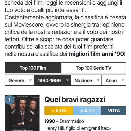
scheda dei film, leggi le recensioni e aggiungi il
tuo voto a quelli più interessanti.
Costantemente aggiornata, la classifica è basata
sul Moviescore, ovvero la sinergia tra l'opinione
critica della nostra redazione e il voto dei nostri
lettori. Oltre a scoprire cosa poter guardare,
contribuisci alla scalata dei tuoi film preferiti
nella nostra classifica dei
migliori film anni '90
!
Top 100 Film
Top 100 Serie TV
Genere
1990-1999
Nazione
Anno
Quei bravi ragazzi
1
5.0
4.7
VOTA
/5
/5
1990
– Drammatico
Henry Hill, figlio di emigranti italo-