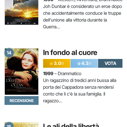
Joh Dunbar è considerato un eroe dopo
che accidentalmente conduce le truppe
dell'unione alla vittoria durante la
Guerra…
In fondo al cuore
14
3.0
4.3
VOTA
/5
/5
1999
– Drammatico
Un ragazzino di tredici anni bussa alla
porta dei Cappadora senza rendersi
conto che lì c'è la sua famiglia. Il
ragazzo…
RECENSIONE
Le ali della libertà
15