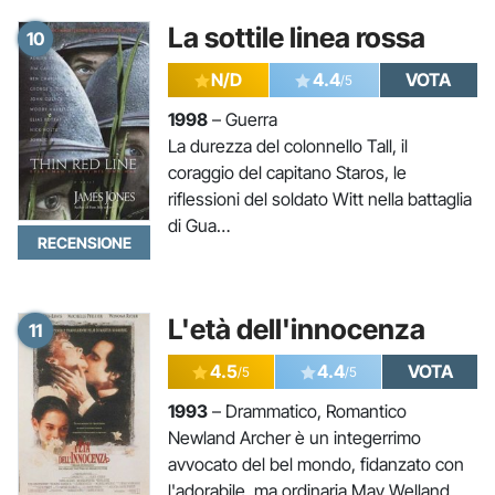
La sottile linea rossa
10
N/D
4.4
VOTA
/5
1998
– Guerra
La durezza del colonnello Tall, il
coraggio del capitano Staros, le
riflessioni del soldato Witt nella battaglia
di Gua…
RECENSIONE
L'età dell'innocenza
11
4.5
4.4
VOTA
/5
/5
1993
– Drammatico, Romantico
Newland Archer è un integerrimo
avvocato del bel mondo, fidanzato con
l'adorabile, ma ordinaria May Welland.