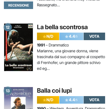
Rassegnato…
RECENSIONE
La bella scontrosa
12
N/D
4.4
VOTA
/5
1991
– Drammatico
Marianne, una giovane donna, viene
trascinata dal suo compagno al cospetto
di Frenhofer, un grande pittore schivo
ed eg…
Balla coi lupi
13
N/D
4.4
VOTA
/5
1990
– Western, Avventura, Drammatico