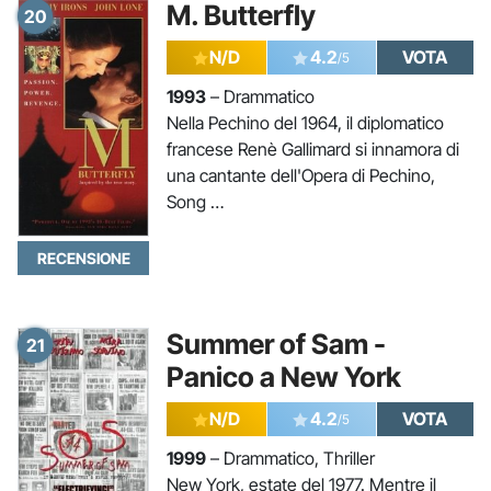
M. Butterfly
20
N/D
4.2
VOTA
/5
1993
– Drammatico
Nella Pechino del 1964, il diplomatico
francese Renè Gallimard si innamora di
una cantante dell'Opera di Pechino,
Song …
RECENSIONE
Summer of Sam -
21
Panico a New York
N/D
4.2
VOTA
/5
1999
– Drammatico, Thriller
New York, estate del 1977. Mentre il