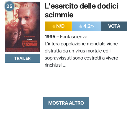
L'esercito delle dodici
25
scimmie
N/D
4.2
VOTA
/5
1995
– Fantascienza
L'intera popolazione mondiale viene
distrutta da un virus mortale ed i
sopravvissuti sono costretti a vivere
TRAILER
rinchiusi …
MOSTRA ALTRO