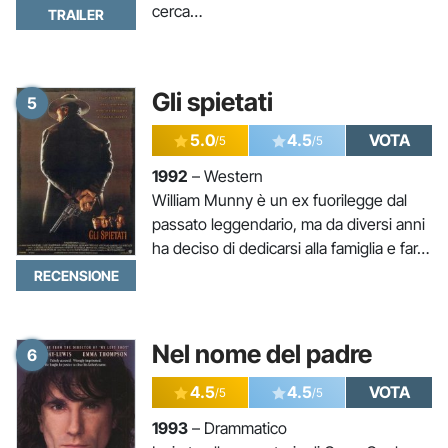
cerca…
TRAILER
Gli spietati
5
5.0
4.5
VOTA
/5
/5
1992
– Western
William Munny è un ex fuorilegge dal
passato leggendario, ma da diversi anni
ha deciso di dedicarsi alla famiglia e far…
RECENSIONE
Nel nome del padre
6
4.5
4.5
VOTA
/5
/5
1993
– Drammatico