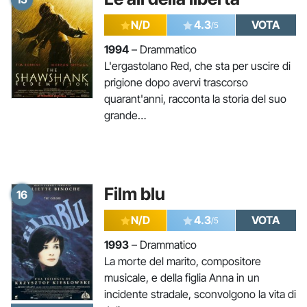
N/D
4.3
VOTA
/5
1994
– Drammatico
L'ergastolano Red, che sta per uscire di
prigione dopo avervi trascorso
quarant'anni, racconta la storia del suo
grande…
Film blu
16
N/D
4.3
VOTA
/5
1993
– Drammatico
La morte del marito, compositore
musicale, e della figlia Anna in un
incidente stradale, sconvolgono la vita di