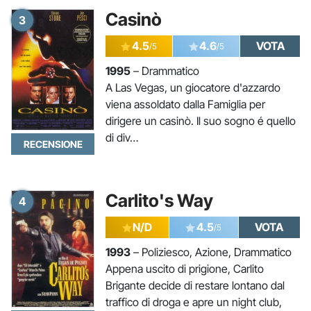
Casinò
3
4.5
4.6
VOTA
/5
/5
1995
– Drammatico
A Las Vegas, un giocatore d'azzardo
viena assoldato dalla Famiglia per
dirigere un casinò. Il suo sogno é quello
di div…
RECENSIONE
Carlito's Way
4
N/D
4.5
VOTA
/5
1993
– Poliziesco, Azione, Drammatico
Appena uscito di prigione, Carlito
Brigante decide di restare lontano dal
traffico di droga e apre un night club,