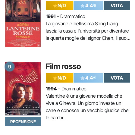
N/D
4.4
VOTA
/5
1991
– Drammatico
La giovane e bellissima Song Liang
lascia la casa e l'università per diventare
la quarta moglie del signor Chen. Il suo…
Film rosso
9
N/D
4.4
VOTA
/5
1994
– Drammatico
Valentine è una giovane modella che
vive a Ginevra. Un giorno investe un
cane e conosce un vecchio giudice che
le cambi…
RECENSIONE