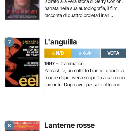
Ispirato alla vera storia di Gerry Conlon,
narrata nella sua autobiografia, il film
racconta di quattro proletari irlan…
L'anguilla
7
N/D
4.4
VOTA
/5
1997
– Drammatico
Yamashita, un colletto bianco, uccide la
moglie dopo averla scoperta a casa con
l'amante. Dopo aver passato otto anni
i…
Lanterne rosse
8