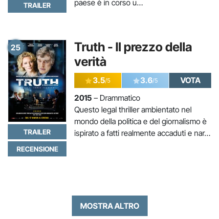
paese è in corso u…
TRAILER
Truth - Il prezzo della
25
verità
3.5
3.6
VOTA
/5
/5
2015
– Drammatico
Questo legal thriller ambientato nel
mondo della politica e del giornalismo è
TRAILER
ispirato a fatti realmente accaduti e nar…
RECENSIONE
MOSTRA ALTRO