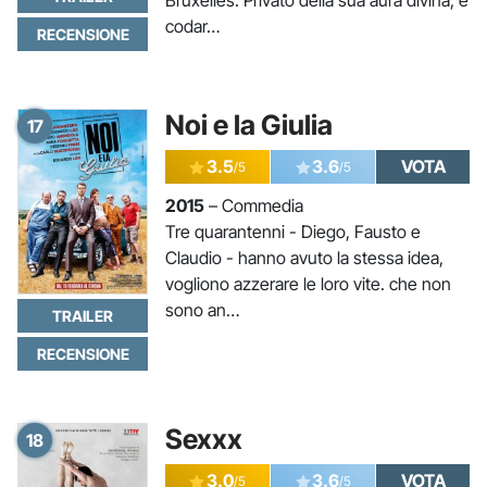
Bruxelles. Privato della sua aura divina, è
codar…
RECENSIONE
Noi e la Giulia
17
3.5
3.6
VOTA
/5
/5
2015
– Commedia
Tre quarantenni - Diego, Fausto e
Claudio - hanno avuto la stessa idea,
vogliono azzerare le loro vite. che non
sono an…
TRAILER
RECENSIONE
Sexxx
18
3.0
3.6
VOTA
/5
/5