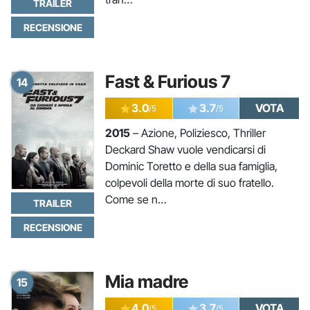
TRAILER
RECENSIONE
Fast & Furious 7
14
3.0
3.7
VOTA
/5
/5
2015
– Azione, Poliziesco, Thriller
Deckard Shaw vuole vendicarsi di
Dominic Toretto e della sua famiglia,
colpevoli della morte di suo fratello.
Come se n…
TRAILER
RECENSIONE
Mia madre
15
4.0
3.7
VOTA
/5
/5