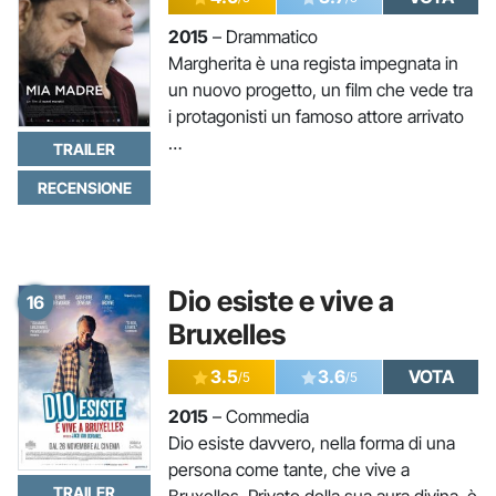
2015
– Drammatico
Margherita è una regista impegnata in
un nuovo progetto, un film che vede tra
i protagonisti un famoso attore arrivato
…
TRAILER
RECENSIONE
Dio esiste e vive a
16
Bruxelles
3.5
3.6
VOTA
/5
/5
2015
– Commedia
Dio esiste davvero, nella forma di una
persona come tante, che vive a
TRAILER