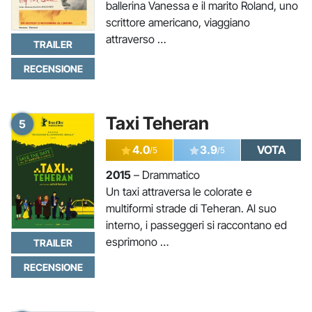
ballerina Vanessa e il marito Roland, uno
scrittore americano, viaggiano
attraverso …
TRAILER
RECENSIONE
Taxi Teheran
5
4.0
3.9
VOTA
/5
/5
2015
– Drammatico
Un taxi attraversa le colorate e
multiformi strade di Teheran. Al suo
interno, i passeggeri si raccontano ed
esprimono …
TRAILER
RECENSIONE