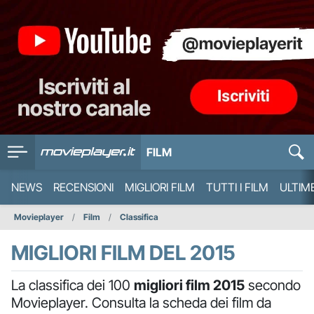
FILM
NEWS
RECENSIONI
MIGLIORI FILM
TUTTI I FILM
ULTIM
Movieplayer
Film
Classifica
MIGLIORI FILM DEL 2015
La classifica dei 100
migliori film 2015
secondo
Movieplayer. Consulta la scheda dei film da