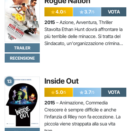
Rogue Nation
4.0
3.7
VOTA
/5
/5
2015
– Azione, Avventura, Thriller
Stavolta Ethan Hunt dovrà affrontare la
più terribile delle minacce. Si tratta del
Sindacato, un'organizzazione crimina…
TRAILER
RECENSIONE
Inside Out
13
5.0
3.7
VOTA
/5
/5
2015
– Animazione, Commedia
Crescere è sempre difficile e anche
l'infanzia di Riley non fa eccezione. La
piccola viene strappata alla sua vita
tran…