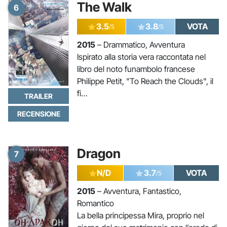
The Walk
6
3.5
3.8
VOTA
/5
/5
2015
– Drammatico, Avventura
Ispirato alla storia vera raccontata nel
libro del noto funambolo francese
Philippe Petit, "To Reach the Clouds", il
fi…
TRAILER
RECENSIONE
Dragon
7
N/D
3.7
VOTA
/5
2015
– Avventura, Fantastico,
Romantico
La bella principessa Mira, proprio nel