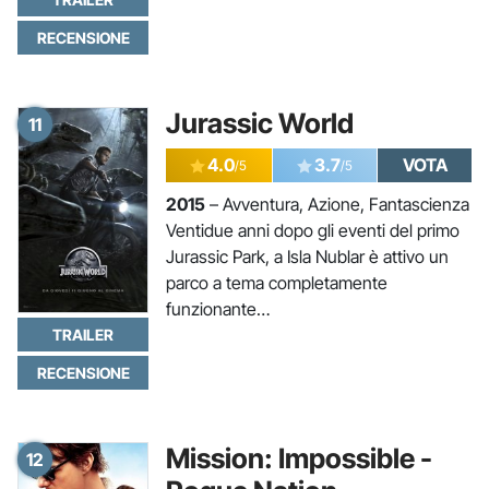
RECENSIONE
Jurassic World
11
4.0
3.7
VOTA
/5
/5
2015
– Avventura, Azione, Fantascienza
Ventidue anni dopo gli eventi del primo
Jurassic Park, a Isla Nublar è attivo un
parco a tema completamente
funzionante…
TRAILER
RECENSIONE
Mission: Impossible -
12