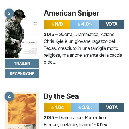
American Sniper
3
N/D
4.0
VOTA
/5
2015
– Guerra, Drammatico, Azione
Chris Kyle è un giovane ragazzo del
Texas, cresciuto in una famiglia molto
religiosa, ma anche amante della caccia
e de…
TRAILER
RECENSIONE
By the Sea
4
1.0
3.9
VOTA
/5
/5
2015
– Drammatico, Romantico
Francia, metà degli anni '70: l'ex