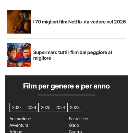
I 70 migliori film Netflix da vedere nel 2026
Superman: tutti i film dal peggiore al
migliore
Film per genere e per anno
2027
2026
2025
2024
2023
Animazione
Fantastico
Avventura
Giallo
Azione
Guerra