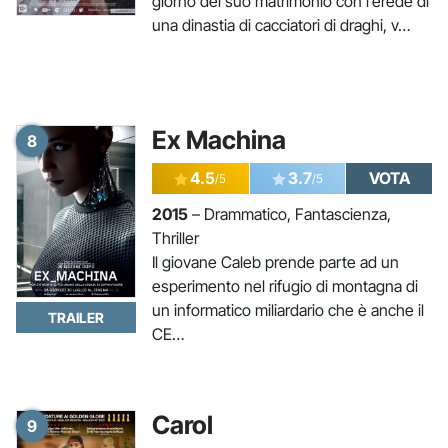
giorno del suo matrimonio con l’erede di
una dinastia di cacciatori di draghi, v…
Ex Machina
8
4.5
3.7
VOTA
/5
/5
2015
– Drammatico, Fantascienza,
Thriller
Il giovane Caleb prende parte ad un
esperimento nel rifugio di montagna di
un informatico miliardario che è anche il
TRAILER
CE…
Carol
9