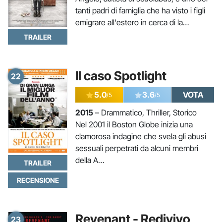
tanti padri di famiglia che ha visto i figli
emigrare all'estero in cerca di la…
TRAILER
Il caso Spotlight
22
5.0
3.6
VOTA
/5
/5
2015
– Drammatico, Thriller, Storico
Nel 2001 il Boston Globe inizia una
clamorosa indagine che svela gli abusi
sessuali perpetrati da alcuni membri
della A…
TRAILER
RECENSIONE
Revenant - Redivivo
23