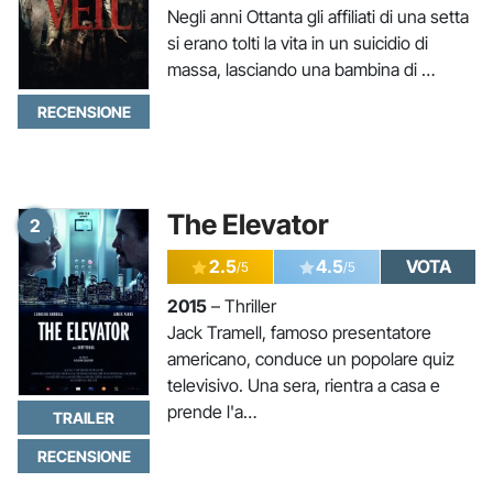
Negli anni Ottanta gli affiliati di una setta
si erano tolti la vita in un suicidio di
massa, lasciando una bambina di …
RECENSIONE
The Elevator
2
2.5
4.5
VOTA
/5
/5
2015
– Thriller
Jack Tramell, famoso presentatore
americano, conduce un popolare quiz
televisivo. Una sera, rientra a casa e
prende l'a…
TRAILER
RECENSIONE