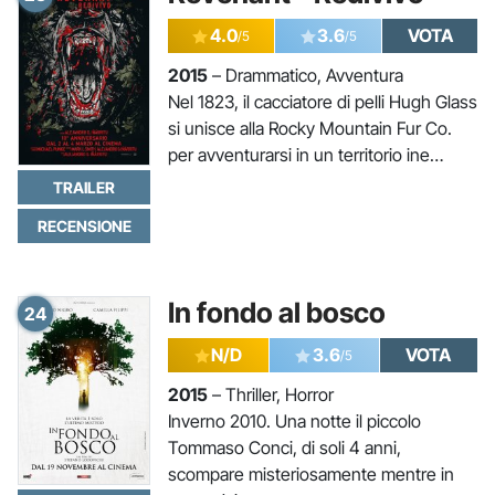
4.0
3.6
VOTA
/5
/5
2015
– Drammatico, Avventura
Nel 1823, il cacciatore di pelli Hugh Glass
si unisce alla Rocky Mountain Fur Co.
per avventurarsi in un territorio ine…
TRAILER
RECENSIONE
In fondo al bosco
24
N/D
3.6
VOTA
/5
2015
– Thriller, Horror
Inverno 2010. Una notte il piccolo
Tommaso Conci, di soli 4 anni,
scompare misteriosamente mentre in