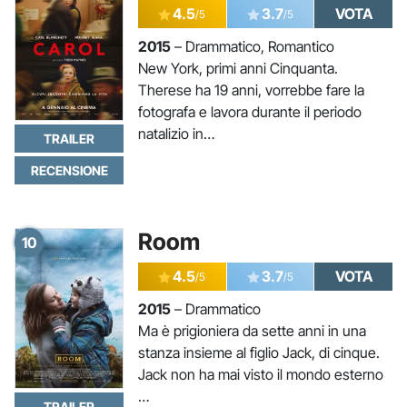
4.5
3.7
VOTA
/5
/5
2015
– Drammatico, Romantico
New York, primi anni Cinquanta.
Therese ha 19 anni, vorrebbe fare la
fotografa e lavora durante il periodo
natalizio in…
TRAILER
RECENSIONE
Room
10
4.5
3.7
VOTA
/5
/5
2015
– Drammatico
Ma è prigioniera da sette anni in una
stanza insieme al figlio Jack, di cinque.
Jack non ha mai visto il mondo esterno
…
TRAILER