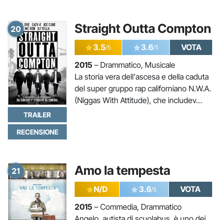
Straight Outta Compton
20
3.5
3.6
VOTA
/5
/5
2015
– Drammatico, Musicale
La storia vera dell'ascesa e della caduta
del super gruppo rap californiano N.W.A.
(Niggas With Attitude), che includev…
TRAILER
RECENSIONE
Amo la tempesta
21
N/D
3.6
VOTA
/5
2015
– Commedia, Drammatico
Angelo, autista di scuolabus, è uno dei