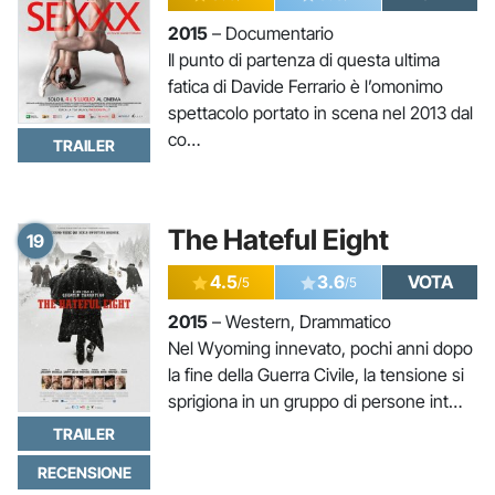
2015
– Documentario
Il punto di partenza di questa ultima
fatica di Davide Ferrario è l’omonimo
spettacolo portato in scena nel 2013 dal
co…
TRAILER
The Hateful Eight
19
4.5
3.6
VOTA
/5
/5
2015
– Western, Drammatico
Nel Wyoming innevato, pochi anni dopo
la fine della Guerra Civile, la tensione si
sprigiona in un gruppo di persone int…
TRAILER
RECENSIONE