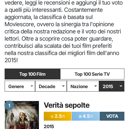
vedere, leggi le recensioni e aggiungi il tuo voto
a quelli più interessanti. Costantemente
aggiornata, la classifica è basata sul
Moviescore, ovvero la sinergia tra l'opinione
critica della nostra redazione e il voto dei nostri
lettori. Oltre a scoprire cosa poter guardare,
contribuisci alla scalata dei tuoi film preferiti
nella nostra classifica dei migliori film dell'anno
2015!
Top 100 Film
Top 100 Serie TV
Genere
Decade
Nazione
2015
Verità sepolte
1
2.5
4.5
VOTA
/5
/5
2015