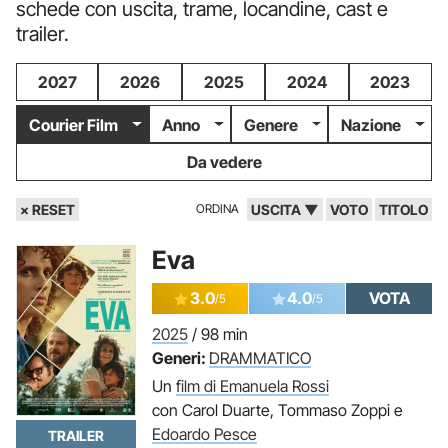
schede con uscita, trame, locandine, cast e
trailer.
2027
2026
2025
2024
2023
Courier Film
Anno
Genere
Nazione
Da vedere
× RESET
ORDINA
USCITA ▼
VOTO
TITOLO
Eva
3.0
4.0
VOTA
/5
/5
2025
/ 98 min
Generi:
DRAMMATICO
Un
film di Emanuela Rossi
con Carol Duarte, Tommaso Zoppi e
Edoardo Pesce
TRAILER