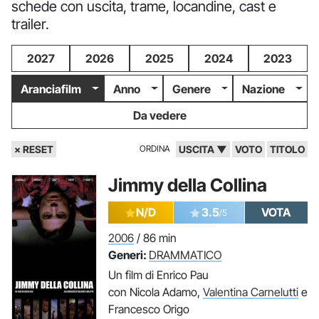
schede con uscita, trame, locandine, cast e
trailer.
2027
2026
2025
2024
2023
Aranciafilm
Anno
Genere
Nazione
Da vedere
× RESET
ORDINA
USCITA ▼
VOTO
TITOLO
Jimmy della Collina
N/D
3.5
VOTA
/5
2006
/ 86 min
Generi:
DRAMMATICO
Un film di Enrico Pau
con Nicola Adamo,
Valentina Carnelutti
e
Francesco Origo