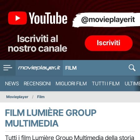
FILM
NEWS
RECENSIONI
MIGLIORI FILM
TUTTI I FILM
ULTIM
Movieplayer
Film
FILM LUMIÈRE GROUP
MULTIMEDIA
Tutti i film Lumière Group Multimedia della storia