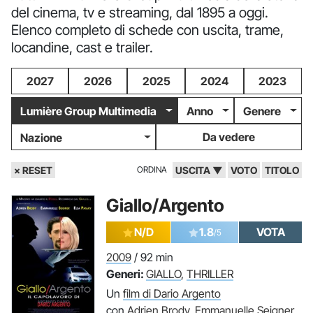
del cinema, tv e streaming, dal 1895 a oggi.
Elenco completo di schede con uscita, trame,
locandine, cast e trailer.
2027
2026
2025
2024
2023
Lumière Group Multimedia
Anno
Genere
Da vedere
Nazione
× RESET
ORDINA
USCITA ▼
VOTO
TITOLO
Giallo/Argento
N/D
1.8
VOTA
/5
2009
/ 92 min
Generi:
GIALLO
,
THRILLER
Un
film di Dario Argento
con
Adrien Brody
,
Emmanuelle Seigner