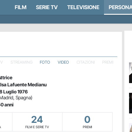
FILM
SERIE TV
TELEVISIONE
PERSONA
TV
STREAMING
FOTO
VIDEO
CITAZIONI
PREMI
ttrice
lsa Lafuente Medianu
8 Luglio 1976
Madrid, Spagna)
0 anni
24
0
A
FILM E SERIE TV
PREMI