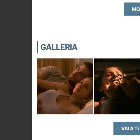
MO
GALLERIA
VAI A T