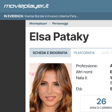
IN EVIDENZA:
Ksenia Borzak è il nuovo cinema Paradiso italiano
Movieplayer
Personaggi
Elsa Pataky
SCHEDA E BIOGRAFIA
FILMOGRAFIA
SERIE 
Professione:
A
Altri nomi:
E
Nata il:
1
(
Età:
5
26
ANNI DI CARRIER