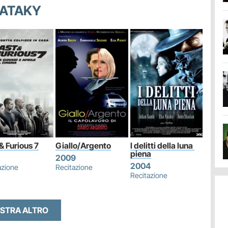
 PATAKY
& Furious 7
Giallo/Argento
I delitti della luna 
piena
2009
2004
azione
Recitazione
Recitazione
STRA ALTRO