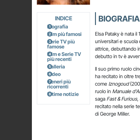
BIOGRAFIA
INDICE
Biografia
Elsa Pataky è nata il
Film più famosi
universitari e scuola
Serie TV più
famose
attrice, debuttando i
Film e Serie TV
debutto in tv è avve
più recenti
Galleria
Il suo primo ruolo ci
Video
ha recitato in oltre t
Generi più
come
Iznogoud
(200
ricorrenti
ruolo in
Manuale d'A
Ultime notizie
saga
Fast & Furious
,
recitato nella serie t
di George Miller.