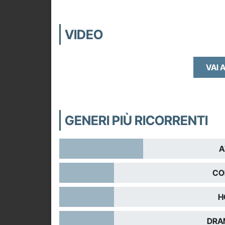
VIDEO
VAI A
GENERI PIÙ RICORRENTI
A
CO
H
DRA