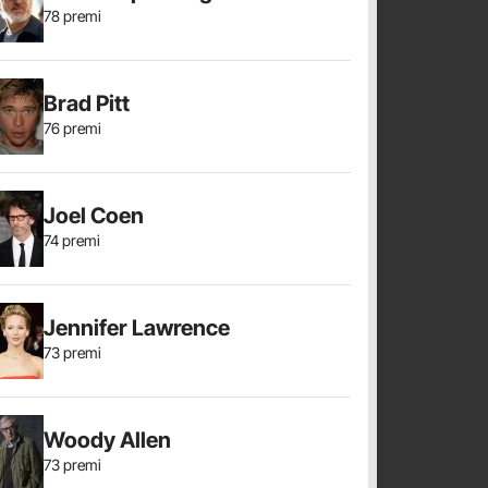
78 premi
Brad Pitt
76 premi
Joel Coen
74 premi
Jennifer Lawrence
73 premi
Woody Allen
73 premi