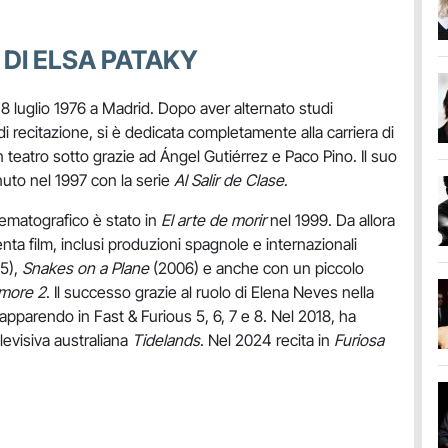
 DI ELSA PATAKY
 18 luglio 1976 a Madrid. Dopo aver alternato studi
 di recitazione, si è dedicata completamente alla carriera di
n teatro sotto grazie ad Ángel Gutiérrez e Paco Pino. Il suo
nuto nel 1997 con la serie
Al Salir de Clase
.
nematografico è stato in
El arte de morir
nel 1999. Da allora
renta film, inclusi produzioni spagnole e internazionali
5),
Snakes on a Plane
(2006) e anche con un piccolo
more 2
. Il successo grazie al ruolo di Elena Neves nella
 apparendo in Fast & Furious 5, 6, 7 e 8. Nel 2018, ha
elevisiva australiana
Tidelands
. Nel 2024 recita in
Furiosa