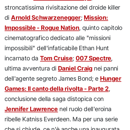
stroncatissima rivisitazione del droide killer
di
Arnold Schwarzenegger
;
Mission:
Impossible - Rogue Nation
, quinto capitolo
cinematografico dedicato alle "missioni
impossibili" dell'infaticabile Ethan Hunt
incarnato da
Tom Cruise
;
007 Spectre
,
ultima avventura di
Daniel Craig
nei panni
dell'agente segreto James Bond; e
Hunger
Games: Il canto della rivolta - Parte 2
,
conclusione della saga distopica con
Jennifer Lawrence
nel ruolo dell'eroina
ribelle Katniss Everdeen. Ma per una serie
che si chiude, ce n'è anche una inaugurata