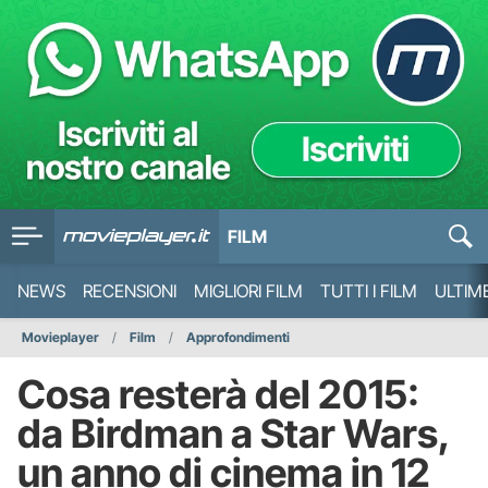
FILM
NEWS
RECENSIONI
MIGLIORI FILM
TUTTI I FILM
ULTIM
Movieplayer
Film
Approfondimenti
Cosa resterà del 2015:
da Birdman a Star Wars,
un anno di cinema in 12