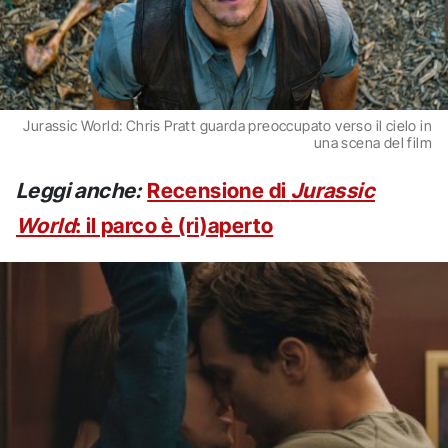
Jurassic World: Chris Pratt guarda preoccupato verso il cielo in
una scena del film
Leggi anche:
Recensione di
Jurassic
World
: il parco è (ri)aperto