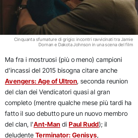
Cinquanta sfumature di grigio: incontri ravvicinati tra Jamie
Dornan e Dakota Johnson in una scena del film
Ma fra i mostruosi (più o meno) campioni
d'incassi del 2015 bisogna citare anche
Avengers: Age of Ultron
, seconda reunion
del clan dei Vendicatori quasi al gran
completo (mentre qualche mese più tardi ha
fatto il suo debutto pure un nuovo membro
del clan, l'
Ant-Man
di
Paul Rudd
); il
deludente
Terminator: Genisys
,