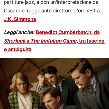
partiture jazz, e con un'interpretazione da
Oscar del raggelante direttore d'orchestra
J.K. Simmons
.
Leggi anche:
Benedict Cumberbatch: da
Sherlock
a
The Imitation Game
, tra fascino
e ambiguità