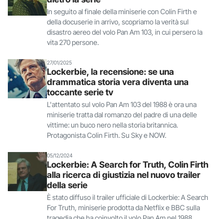
In seguito al finale della miniserie con Colin Firth e
della docuserie in arrivo, scopriamo la verità sul
disastro aereo del volo Pan Am 103, in cui persero la
vita 270 persone.
27/01/2025
Lockerbie, la recensione: se una
drammatica storia vera diventa una
toccante serie tv
L'attentato sul volo Pan Am 103 del 1988 è ora una
miniserie tratta dal romanzo del padre di una delle
vittime: un buco nero nella storia britannica.
Protagonista Colin Firth. Su Sky e NOW.
05/12/2024
Lockerbie: A Search for Truth, Colin Firth
alla ricerca di giustizia nel nuovo trailer
della serie
È stato diffuso il trailer ufficiale di Lockerbie: A Search
For Truth, miniserie prodotta da Netflix e BBC sulla
tragedia che ha coinvolto il volo Pan Am nel 1988.