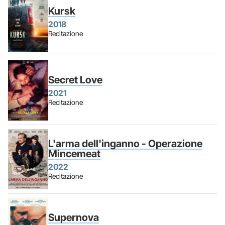
Kursk
2018
Recitazione
Secret Love
2021
Recitazione
L'arma dell'inganno - Operazione
Mincemeat
2022
Recitazione
Supernova