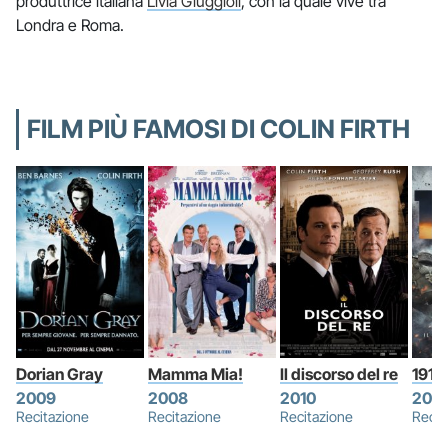
produttrice italiana
Livia Giuggioli
, con la quale vive tra
Londra e Roma.
FILM PIÙ FAMOSI DI COLIN FIRTH
Dorian Gray
Mamma Mia!
Il discorso del re
1917
2009
2008
2010
2019
Recitazione
Recitazione
Recitazione
Recit