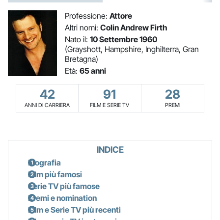
Professione:
Attore
Altri nomi:
Colin Andrew Firth
Nato il:
10 Settembre 1960
(Grayshott, Hampshire, Inghilterra, Gran
Bretagna)
Età:
65 anni
42
91
28
ANNI DI CARRIERA
FILM E SERIE TV
PREMI
INDICE
Biografia
Film più famosi
Serie TV più famose
Premi e nomination
Film e Serie TV più recenti