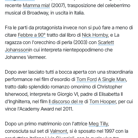
recente
Mamma mia!
(2007), trasposizione del celeberrimo
musical di Broadway, in uscita in Italia.
Fra le parti da protagonista invece non si può fare a meno di
citare
Febbre a 90°
tratto dal libro di
Nick Hornby
, e La
ragazza con l'orecchino di perla (2003) con
Scarlett
Johansson
in cui interpreta nientepopodimeno che
Johannes Vermeer.
Dopo aver lasciato tutti a bocca aperta con una straordinaria
performance nel film d'esordio di
Tom Ford
A Single Man
,
tratto dallo splendido romanzo omonimo di Christopher
Isherwood, interpreta re Giorgio VI, padre di Elisabetta II
d'Inghilterra, nel film
Il discorso del re
di
Tom Hooper
, per cui
vince l'Academy Award nel 2011.
Dopo un primo matrimonio con l'attrice
Meg Tilly
,
conosciuta sul set di
Valmont
, si è sposato nel 1997 con la