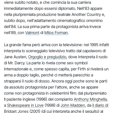
viene subito notato, e che comincia la sua carriera
immediatamente dopo essersi diplomato. Nell'83 appare
nella pluripremiata produzione teatrale Another Country e,
subito dopo, nell'adattamento cinematografico omonimo
dell'84. La sua prima parte da protagonista arriva invece
nell'89, con
Valmont
di
Milos Forman
.
La grande fama però arriva con la televisione: nel 1995 infatti
interpreta lo sceneggiato televisivo tratto dal capolavoro di
Jane Austen,
Orgoglio e pregiudizio
, dove interpreta il ruolo
di Mr. Darcy. La parte lo rivela come sex-symbol
internazionale e, come spesso capita, per Firth si rivelerà un
arma a doppio taglio, perché ci metterà parecchio a
strapparsi il ruolo di dosso. Ancora oggi poche sono le parti
da assoluto protagonista per l'attore, anche se appare
come non protagonista in celeberrimi film: dal pluripremiato
Il paziente inglese (1996) del compianto
Anthony Minghella
,
a
Shakespeare in Love
(1998) di
John Madden
, da
il diario di
Bridget Jones
(2001) (di cui interpreta anche il seguito) al