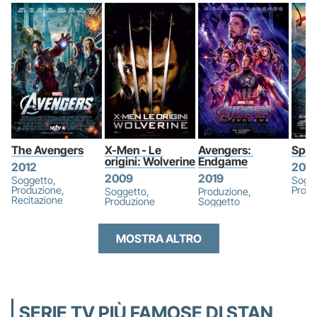
The Avengers
X-Men - Le 
Avengers: 
Spid
origini: Wolverine
Endgame
2012
200
2009
2019
Soggetto,
Sogge
Produzione,
Produ
Soggetto,
Produzione,
Recitazione
Produzione
Soggetto
MOSTRA ALTRO
SERIE TV PIÙ FAMOSE DI STAN