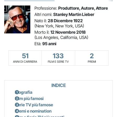
Professione:
Produttore, Autore, Attore
Altri nomi:
Stanley Martin Lieber
Nato il:
28 Dicembre 1922
(New York, New York, USA)
Morto il:
12 Novembre 2018
(Los Angeles, California, USA)
Età:
95 anni
51
133
2
ANNI DI CARRIERA
FILM E SERIE TV
PREMI
INDICE
Biografia
Film più famosi
Serie TV più famose
Premi e nomination