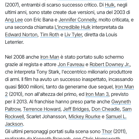
(2007), entrambi di scarso successo critico. Di
Hulk
, negli
ultimi anni, sono state create due versioni, una del 2003 di
Ang Lee
con Eric Bana e
Jennifer Connelly
, molto criticata, e
una seconda chiamata
L'incredibile Hulk
interpretata da
Edward Norton
,
Tim Roth
e
Liv Tyler
, diretta da Louis
Leterrier.
Nel 2008 anche
Iron Man
è stato portato sullo schermo
grazie al regista e attore
Jon Favreau
e
Robert Downey Jr.
,
che interpreta Tony Stark, l'eccentrico milionario produttore
di armi. Il film ha avuto un successo inaspettato, incassando
quasi $600 milioni, tanto da generarne due sequel,
Iron Man
2
(2010), non all'altezza del primo, ed
Iron Man 3
, previsto
per il 2013. Al franchise hanno preso parte anche
Gwyneth
Paltrow
,
Terrence Howard
,
Jeff Bridges
,
Don Cheadle
,
Sam
Rockwell
, Scarlet Johansson,
Mickey Rourke
e
Samuel L.
Jackson
.
Gli ultimi personaggi portati sulla scena sono
Thor
(2011),
realizzato da
Kenneth Branagh
, con
Chris Hemsworth
,