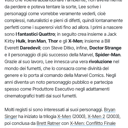
da perdere e poteva tentare la sorte, Lee scrive i
personaggi come vorrebbe veramente vederli, cioè
complessi, naturalistici e pieni di difetti, quindi lontanamente
perfetti come i supereroi visti fino ad allora. I primi a nascere
sono
I fantastici Quattro
; in seguito crea insieme a Jack
Kirby
Hulk
,
Iron Man
,
Thor
e gli
X-Men
; insieme a Bill
Everett
Daredevil
; con Steve Ditko, infine,
Doctor Strange
e il personaggio di più successo della Marvel,
Spider-Man
.
Grazie al suo lavoro, Lee innesca una vera
rivoluzione
nel
mondo dei fumetti, che lo consacra come divinità del
genere e lo porta al comando della Marvel Comics. Negli
anni diventa un noto personaggio pubblico e partecipa
spesso come Produttore Esecutivo negli adattamenti
cinematografici tratti dai suoi fumetti.
Molti registi si sono interessati ai suoi personaggi.
Bryan
Singer
ha iniziato la trilogia
X-Men
(2000),
X-Men 2
(2003),
poi conclusa da
Brett Ratner
con
X-Men: Conflitto Finale