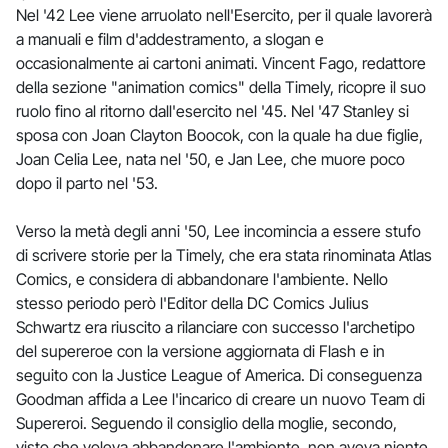
Nel '42 Lee viene arruolato nell'Esercito, per il quale lavorerà
a manuali e film d'addestramento, a slogan e
occasionalmente ai cartoni animati. Vincent Fago, redattore
della sezione "animation comics" della Timely, ricopre il suo
ruolo fino al ritorno dall'esercito nel '45. Nel '47 Stanley si
sposa con Joan Clayton Boocok, con la quale ha due figlie,
Joan Celia Lee, nata nel '50, e Jan Lee, che muore poco
dopo il parto nel '53.
Verso la metà degli anni '50, Lee incomincia a essere stufo
di scrivere storie per la Timely, che era stata rinominata Atlas
Comics, e considera di abbandonare l'ambiente. Nello
stesso periodo però l'Editor della DC Comics Julius
Schwartz era riuscito a rilanciare con successo l'archetipo
del supereroe con la versione aggiornata di Flash e in
seguito con la Justice League of America. Di conseguenza
Goodman affida a Lee l'incarico di creare un nuovo Team di
Supereroi. Seguendo il consiglio della moglie, secondo,
visto che voleva abbandonare l'ambiente, non aveva niente