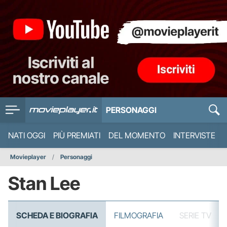
PERSONAGGI
NATI OGGI
PIÙ PREMIATI
DEL MOMENTO
INTERVISTE
Movieplayer
Personaggi
Stan Lee
SCHEDA E BIOGRAFIA
FILMOGRAFIA
SERIE TV