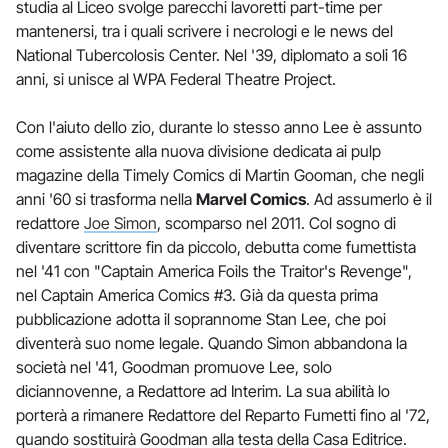
studia al Liceo svolge parecchi lavoretti part-time per
mantenersi, tra i quali scrivere i necrologi e le news del
National Tubercolosis Center. Nel '39, diplomato a soli 16
anni, si unisce al WPA Federal Theatre Project.
Con l'aiuto dello zio, durante lo stesso anno Lee è assunto
come assistente alla nuova divisione dedicata ai pulp
magazine della Timely Comics di Martin Gooman, che negli
anni '60 si trasforma nella
Marvel Comics
. Ad assumerlo è il
redattore
Joe Simon
, scomparso nel 2011. Col sogno di
diventare scrittore fin da piccolo, debutta come fumettista
nel '41 con "Captain America Foils the Traitor's Revenge",
nel Captain America Comics #3. Già da questa prima
pubblicazione adotta il soprannome Stan Lee, che poi
diventerà suo nome legale. Quando Simon abbandona la
società nel '41, Goodman promuove Lee, solo
diciannovenne, a Redattore ad Interim. La sua abilità lo
porterà a rimanere Redattore del Reparto Fumetti fino al '72,
quando sostituirà Goodman alla testa della Casa Editrice.