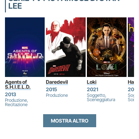
LEE
Agents of 
Daredevil
Loki
Haw
S.H.I.E.L.D.
2015
2021
2021
2013
Produzione
Soggetto,
Sogge
Sceneggiatura
Scene
Produzione,
Recitazione
MOSTRA ALTRO