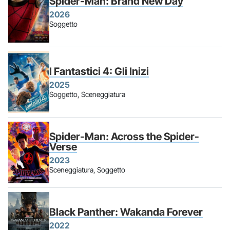
Spider-Man: Brand New Day
2026
Soggetto
I Fantastici 4: Gli Inizi
2025
Soggetto, Sceneggiatura
Spider-Man: Across the Spider-
Verse
2023
Sceneggiatura, Soggetto
Black Panther: Wakanda Forever
2022