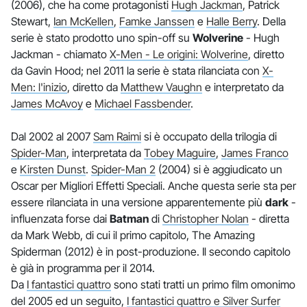
(2006), che ha come protagonisti
Hugh Jackman
, Patrick
Stewart,
Ian McKellen
,
Famke Janssen
e
Halle Berry
. Della
serie è stato prodotto uno spin-off su
Wolverine
- Hugh
Jackman - chiamato
X-Men - Le origini: Wolverine
, diretto
da Gavin Hood; nel 2011 la serie è stata rilanciata con
X-
Men: l'inizio
, diretto da
Matthew Vaughn
e interpretato da
James McAvoy
e
Michael Fassbender
.
Dal 2002 al 2007
Sam Raimi
si è occupato della trilogia di
Spider-Man
, interpretata da
Tobey Maguire
,
James Franco
e
Kirsten Dunst
.
Spider-Man 2
(2004) si è aggiudicato un
Oscar per Migliori Effetti Speciali. Anche questa serie sta per
essere rilanciata in una versione apparentemente più
dark
-
influenzata forse dai
Batman
di
Christopher Nolan
- diretta
da Mark Webb, di cui il primo capitolo, The Amazing
Spiderman (2012) è in post-produzione. Il secondo capitolo
è già in programma per il 2014.
Da
I fantastici quattro
sono stati tratti un primo film omonimo
del 2005 ed un seguito,
I fantastici quattro e Silver Surfer