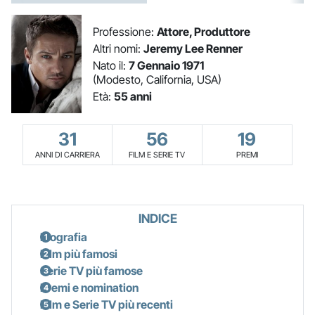
Professione:
Attore, Produttore
Altri nomi:
Jeremy Lee Renner
Nato il:
7 Gennaio 1971
(Modesto, California, USA)
Età:
55 anni
31
56
19
ANNI DI CARRIERA
FILM E SERIE TV
PREMI
INDICE
Biografia
Film più famosi
Serie TV più famose
Premi e nomination
Film e Serie TV più recenti