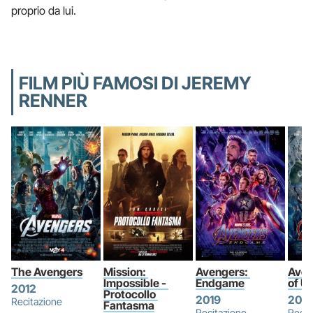
proprio da lui.
FILM PIÙ FAMOSI DI JEREMY
RENNER
The Avengers
Mission: 
Avengers: 
Aven
Impossible - 
Endgame
of Ul
2012
Protocollo 
2019
2015
Recitazione
Fantasma
Recitazione
Recit