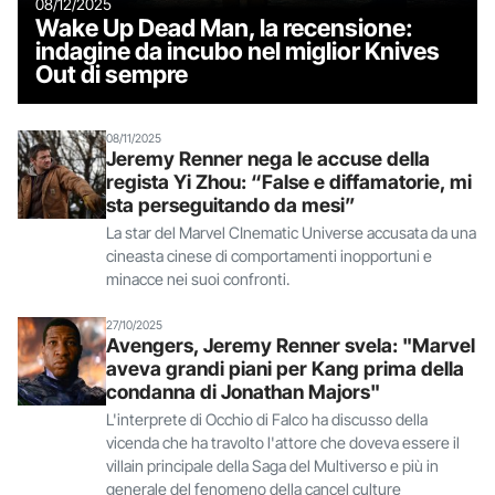
08/12/2025
Wake Up Dead Man, la recensione:
indagine da incubo nel miglior Knives
Out di sempre
08/11/2025
Jeremy Renner nega le accuse della
regista Yi Zhou: “False e diffamatorie, mi
sta perseguitando da mesi”
La star del Marvel CInematic Universe accusata da una
cineasta cinese di comportamenti inopportuni e
minacce nei suoi confronti.
27/10/2025
Avengers, Jeremy Renner svela: "Marvel
aveva grandi piani per Kang prima della
condanna di Jonathan Majors"
L'interprete di Occhio di Falco ha discusso della
vicenda che ha travolto l'attore che doveva essere il
villain principale della Saga del Multiverso e più in
generale del fenomeno della cancel culture