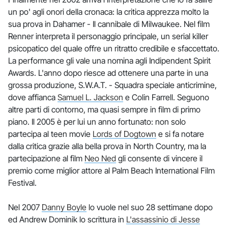
un po' agli onori della cronaca: la critica apprezza molto la
sua prova in Dahamer - Il cannibale di Milwaukee. Nel film
Renner interpreta il personaggio principale, un serial killer
psicopatico del quale offre un ritratto credibile e sfaccettato.
La performance gli vale una nomina agli Indipendent Spirit
Awards. L'anno dopo riesce ad ottenere una parte in una
grossa produzione, S.W.A.T. - Squadra speciale anticrimine,
dove affianca
Samuel L. Jackson
e Colin Farrell. Seguono
altre parti di contorno, ma quasi sempre in film di primo
piano. Il 2005 è per lui un anno fortunato: non solo
partecipa al teen movie
Lords of Dogtown
e si fa notare
dalla critica grazie alla bella prova in North Country, ma la
partecipazione al film
Neo Ned
gli consente di vincere il
premio come miglior attore al Palm Beach International Film
Festival.
Nel 2007
Danny Boyle
lo vuole nel suo 28 settimane dopo
ed Andrew Dominik lo scrittura in
L'assassinio di Jesse