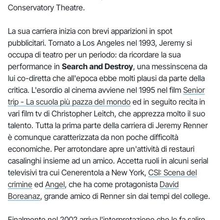
Conservatory Theatre.
La sua carriera inizia con brevi apparizioni in spot
pubblicitari. Tornato a Los Angeles nel 1993, Jeremy si
occupa di teatro per un periodo: da ricordare la sua
performance in
Search and Destroy
, una messinscena da
lui co-diretta che all'epoca ebbe molti plausi da parte della
critica. L'esordio al cinema avviene nel 1995 nel film
Senior
trip - La scuola più pazza del mondo
ed in seguito recita in
vari film tv di Christopher Leitch, che apprezza molto il suo
talento. Tutta la prima parte della carriera di Jeremy Renner
è comunque caratterizzata da non poche difficoltà
economiche. Per arrotondare apre un'attività di restauri
casalinghi insieme ad un amico. Accetta ruoli in alcuni serial
televisivi tra cui Cenerentola a New York,
CSI: Scena del
crimine
ed
Angel
, che ha come protagonista
David
Boreanaz
, grande amico di Renner sin dai tempi del college.
Finalmente nel 2002 arriva l'interpretazione che lo fa salire