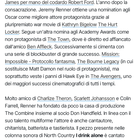
James per mano del codardo Robert Ford
. L'anno dopo la
consacrazione. Jeremy Renner ottiene una nomination agli
Oscar come migliore attore protagonista grazie al
pluripremiato war movie di
Kathryn Bigelow
The Hurt
Locker
. Segue un'altra nomina agli Academy Awards come
non protagonista di
The Town
, dove è diretto ed affiancato
dall'amico
Ben Affleck
. Successivamente si cimenta con
una serie di blockbuster di grande successo.
Mission:
Impossible - Protocollo fantasma
,
The Bourne Legacy
(in cui
sostituisce Matt Damon nel ruolo di protagonista), ma
soprattutto veste i panni di Hawk Eye in
The Avengers
, uno
dei maggiori successi cinematografici di tutti i tempi.
Molto amico di
Charlize Theron
,
Scarlett Johansson
e Colin
Farrell, Renner ha fondato da poco la casa di produzione
The Combine insieme al socio Don Handfield. In linea con il
suo talento multiforme l'attore è anche cantautore,
chitarrista, batterista e tastierista. Il pezzo presente nelle
colonna sonora di North Country
I drink alone
è cantato