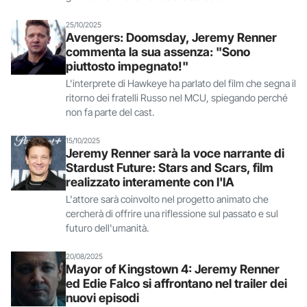
25/10/2025
Avengers: Doomsday, Jeremy Renner
commenta la sua assenza: "Sono
piuttosto impegnato!"
L'interprete di Hawkeye ha parlato del film che segna il
ritorno dei fratelli Russo nel MCU, spiegando perché
non fa parte del cast.
15/10/2025
Jeremy Renner sarà la voce narrante di
Stardust Future: Stars and Scars, film
realizzato interamente con l'IA
L'attore sarà coinvolto nel progetto animato che
cercherà di offrire una riflessione sul passato e sul
futuro dell'umanità.
20/08/2025
Mayor of Kingstown 4: Jeremy Renner
ed Edie Falco si affrontano nel trailer dei
nuovi episodi