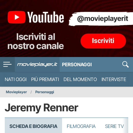
PERSONAGGI
NATI OGGI
PIÙ PREMIATI
DEL MOMENTO
INTERVISTE
Movieplayer
Personaggi
Jeremy Renner
SCHEDA E BIOGRAFIA
FILMOGRAFIA
SERIE TV