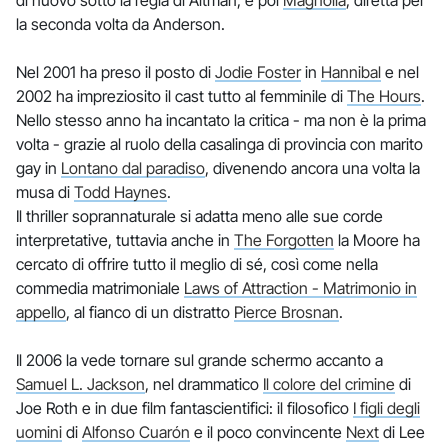
di nuovo sotto la regia di Altman, e poi
Magnolia
, diretta per
la seconda volta da Anderson.
Nel 2001 ha preso il posto di
Jodie Foster
in
Hannibal
e nel
2002 ha impreziosito il cast tutto al femminile di
The Hours
.
Nello stesso anno ha incantato la critica - ma non è la prima
volta - grazie al ruolo della casalinga di provincia con marito
gay in
Lontano dal paradiso
, divenendo ancora una volta la
musa di
Todd Haynes
.
Il thriller soprannaturale si adatta meno alle sue corde
interpretative, tuttavia anche in
The Forgotten
la Moore ha
cercato di offrire tutto il meglio di sé, così come nella
commedia matrimoniale
Laws of Attraction - Matrimonio in
appello
, al fianco di un distratto
Pierce Brosnan
.
Il 2006 la vede tornare sul grande schermo accanto a
Samuel L. Jackson
, nel drammatico
Il colore del crimine
di
Joe Roth e in due film fantascientifici: il filosofico
I figli degli
uomini
di
Alfonso Cuarón
e il poco convincente
Next
di Lee