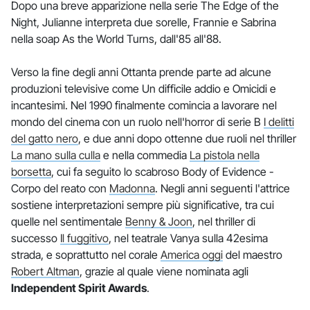
Dopo una breve apparizione nella serie The Edge of the
Night, Julianne interpreta due sorelle, Frannie e Sabrina
nella soap As the World Turns, dall'85 all'88.
Verso la fine degli anni Ottanta prende parte ad alcune
produzioni televisive come Un difficile addio e Omicidi e
incantesimi. Nel 1990 finalmente comincia a lavorare nel
mondo del cinema con un ruolo nell'horror di serie B
I delitti
del gatto nero
, e due anni dopo ottenne due ruoli nel thriller
La mano sulla culla
e nella commedia
La pistola nella
borsetta
, cui fa seguito lo scabroso Body of Evidence -
Corpo del reato con
Madonna
. Negli anni seguenti l'attrice
sostiene interpretazioni sempre più significative, tra cui
quelle nel sentimentale
Benny & Joon
, nel thriller di
successo
Il fuggitivo
, nel teatrale Vanya sulla 42esima
strada, e soprattutto nel corale
America oggi
del maestro
Robert Altman
, grazie al quale viene nominata agli
Independent Spirit Awards
.