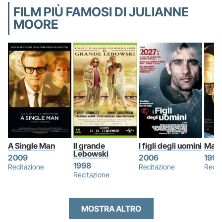
FILM PIÙ FAMOSI DI JULIANNE
MOORE
A Single Man
Il grande 
I figli degli uomini
Magn
Lebowski
2009
2006
1999
1998
Recitazione
Recitazione
Recit
Recitazione
MOSTRA ALTRO