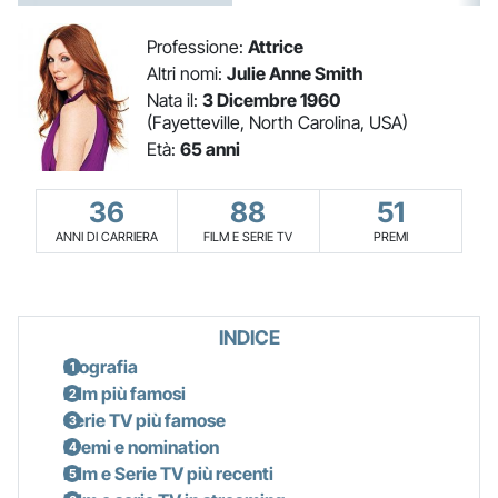
Professione:
Attrice
Altri nomi:
Julie Anne Smith
Nata il:
3 Dicembre 1960
(Fayetteville, North Carolina, USA)
Età:
65 anni
36
88
51
ANNI DI CARRIERA
FILM E SERIE TV
PREMI
INDICE
Biografia
Film più famosi
Serie TV più famose
Premi e nomination
Film e Serie TV più recenti