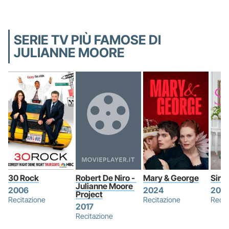
SERIE TV PIÙ FAMOSE DI
JULIANNE MOORE
30 Rock
Robert De Niro - 
Mary & George
Sire
Julianne Moore 
2006
2024
202
Project
Recitazione
Recitazione
Recit
2017
Recitazione