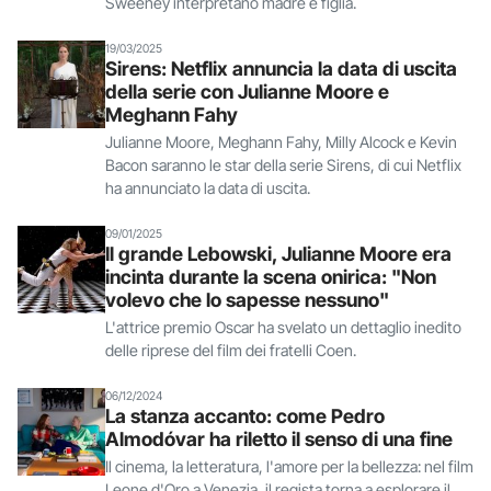
Sweeney interpretano madre e figlia.
19/03/2025
Sirens: Netflix annuncia la data di uscita
della serie con Julianne Moore e
Meghann Fahy
Julianne Moore, Meghann Fahy, Milly Alcock e Kevin
Bacon saranno le star della serie Sirens, di cui Netflix
ha annunciato la data di uscita.
09/01/2025
Il grande Lebowski, Julianne Moore era
incinta durante la scena onirica: "Non
volevo che lo sapesse nessuno"
L'attrice premio Oscar ha svelato un dettaglio inedito
delle riprese del film dei fratelli Coen.
06/12/2024
La stanza accanto: come Pedro
Almodóvar ha riletto il senso di una fine
Il cinema, la letteratura, l'amore per la bellezza: nel film
Leone d'Oro a Venezia, il regista torna a esplorare il