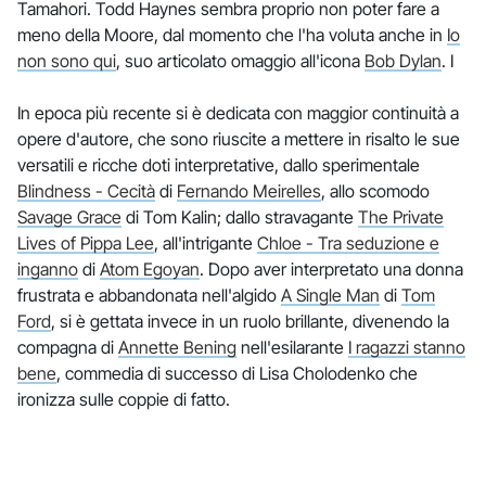
Tamahori. Todd Haynes sembra proprio non poter fare a
meno della Moore, dal momento che l'ha voluta anche in
Io
non sono qui
, suo articolato omaggio all'icona
Bob Dylan
. I
In epoca più recente si è dedicata con maggior continuità a
opere d'autore, che sono riuscite a mettere in risalto le sue
versatili e ricche doti interpretative, dallo sperimentale
Blindness - Cecità
di
Fernando Meirelles
, allo scomodo
Savage Grace
di Tom Kalin; dallo stravagante
The Private
Lives of Pippa Lee
, all'intrigante
Chloe - Tra seduzione e
inganno
di
Atom Egoyan
. Dopo aver interpretato una donna
frustrata e abbandonata nell'algido
A Single Man
di
Tom
Ford
, si è gettata invece in un ruolo brillante, divenendo la
compagna di
Annette Bening
nell'esilarante
I ragazzi stanno
bene
, commedia di successo di Lisa Cholodenko che
ironizza sulle coppie di fatto.