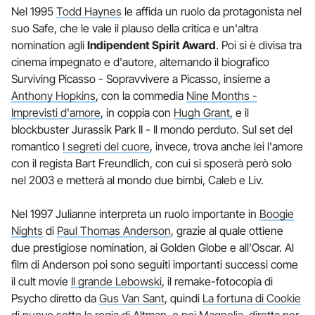
Nel 1995
Todd Haynes
le affida un ruolo da protagonista nel
suo Safe, che le vale il plauso della critica e un'altra
nomination agli
Indipendent Spirit Award
. Poi si è divisa tra
cinema impegnato e d'autore, alternando il biografico
Surviving Picasso - Sopravvivere a Picasso, insieme a
Anthony Hopkins
, con la commedia
Nine Months -
Imprevisti d'amore
, in coppia con
Hugh Grant
, e il
blockbuster Jurassik Park II - Il mondo perduto. Sul set del
romantico
I segreti del cuore
, invece, trova anche lei l'amore
con il regista Bart Freundlich, con cui si sposerà però solo
nel 2003 e metterà al mondo due bimbi, Caleb e Liv.
Nel 1997 Julianne interpreta un ruolo importante in
Boogie
Nights
di
Paul Thomas Anderson
, grazie al quale ottiene
due prestigiose nomination, ai Golden Globe e all'Oscar. Al
film di Anderson poi sono seguiti importanti successi come
il cult movie
Il grande Lebowski
, il remake-fotocopia di
Psycho diretto da
Gus Van Sant
, quindi
La fortuna di Cookie