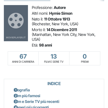
Professione:
Autore
Altri nomi:
Hymie Simon
Nato il:
11 Ottobre 1913
(Rochester, New York, USA)
Morto il:
14 Dicembre 2011
(Manhattan, New York City, New York,
USA)
Età:
98 anni
67
13
0
ANNI DI CARRIERA
FILM E SERIE TV
PREMI
INDICE
Biografia
Film più famosi
Film e Serie TV più recenti
Generi più ricorrenti