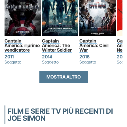
Captain 
Captain 
Captain 
Capt
America: il primo 
America: The 
America: Civil 
Amer
vendicatore
Winter Soldier
War
New 
2011
2014
2016
202
Soggetto
Soggetto
Soggetto
Sogg
MOSTRA ALTRO
FILM E SERIE TV PIÙ RECENTI DI
JOE SIMON