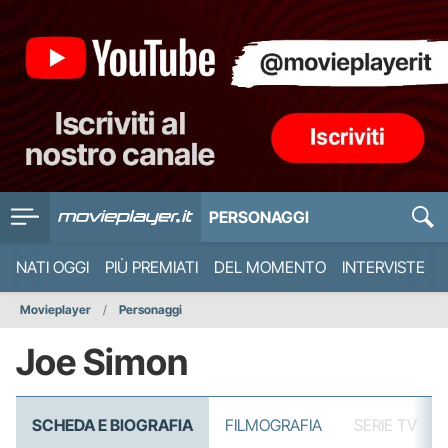
PERSONAGGI
NATI OGGI
PIÙ PREMIATI
DEL MOMENTO
INTERVISTE
Movieplayer
Personaggi
Joe Simon
SCHEDA E BIOGRAFIA
FILMOGRAFIA
SERIE TV