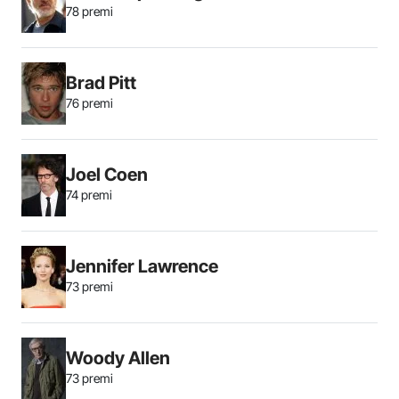
78 premi
Brad Pitt
76 premi
Joel Coen
74 premi
Jennifer Lawrence
73 premi
Woody Allen
73 premi