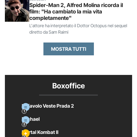
Spider-Man 2, Alfred Molina ricorda il
film: "Ha cambiato la mia vita
completamente"
L'attore ha interpretato il Dottor Octopus nel sequel
diretto da Sam Raimi
MOSTRA TUTTI
Boxoffice
Il Diavolo Veste Prada 2
Michael
Mortal Kombat II