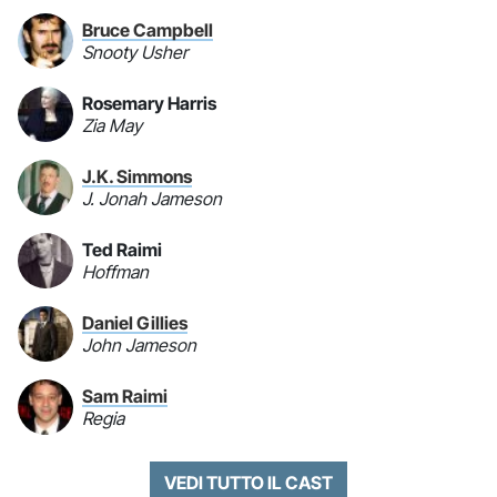
Bruce Campbell
Snooty Usher
Rosemary Harris
Zia May
J.K. Simmons
J. Jonah Jameson
Ted Raimi
Hoffman
Daniel Gillies
John Jameson
Sam Raimi
Regia
VEDI TUTTO IL CAST