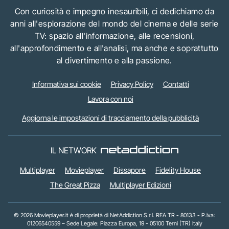
Con curiosità e impegno inesauribili, ci dedichiamo da
anni all'esplorazione del mondo del cinema e delle serie
TV: spazio all'informazione, alle recensioni,
all'approfondimento e all'analisi, ma anche e soprattutto
al divertimento e alla passione.
Informativa sui cookie
Privacy Policy
Contatti
Lavora con noi
Aggiorna le impostazioni di tracciamento della pubblicità
IL NETWORK
Multiplayer
Movieplayer
Dissapore
Fidelity House
The Great Pizza
Multiplayer Edizioni
© 2026 Movieplayer.it è di proprietà di NetAddiction S.r.l. REA TR - 80133 - P.iva:
01206540559 – Sede Legale: Piazza Europa, 19 - 05100 Terni (TR) Italy