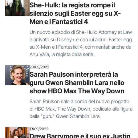
She-Hulk: la regista rompe il
silenzio sugli Easter egg su X-
Men e I Fantastici 4
Un nuovo episodio di She-Hulk: Attorney at Law
è arrivato su Disney+ e con lui alcuni Easter egg
su X-Men e I Fantastici 4, commentati anche da
Anu Valia, la regista della serie.
20/09/2022
Sarah Paulson interpreterà la
guru Gwen Shamblin Lara nello
show HBO Max The Way Down
Sarah Paulson sale a bordo del nuovo progetto
di HBO Max, The Way Down, dedicato alla figura
della "guru" Gwen Shamblin Lara.
13/09/2022
Drew Barrymore e il suo ex Justin