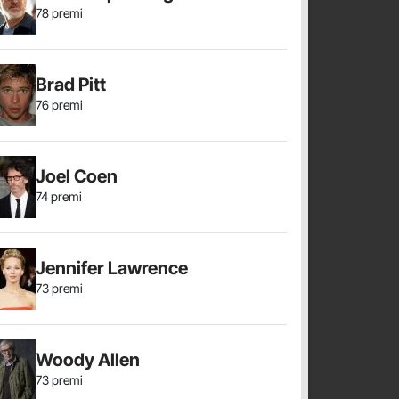
78 premi
Brad Pitt
76 premi
Joel Coen
74 premi
Jennifer Lawrence
73 premi
Woody Allen
73 premi