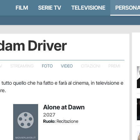
FILM
SERIE TV
TELEVISIONE
PERSONA
Adam Driver
TV
STREAMING
FOTO
VIDEO
CITAZIONI
PREMI
 tutto quello che ha fatto e farà al cinema, in televisione e
re.
Alone at Dawn
2027
Ruolo:
Recitazione