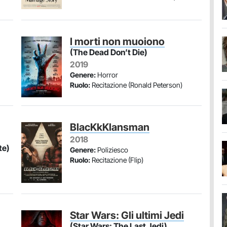
I morti non muoiono
(The Dead Don’t Die)
2019
Genere:
Horror
Ruolo:
Recitazione (Ronald Peterson)
BlacKkKlansman
2018
te)
Genere:
Poliziesco
Ruolo:
Recitazione (Flip)
Star Wars: Gli ultimi Jedi
(Star Wars: The Last Jedi)