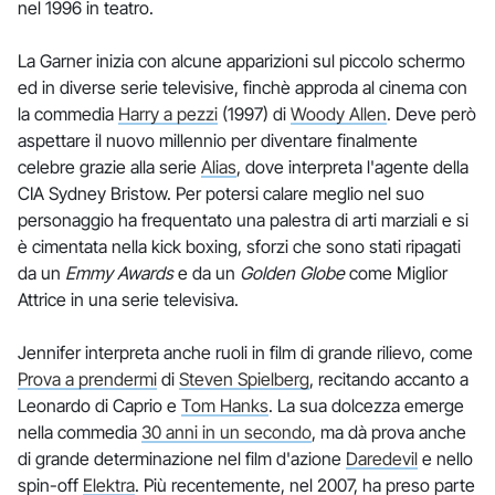
nel 1996 in teatro.
La Garner inizia con alcune apparizioni sul piccolo schermo
ed in diverse serie televisive, finchè approda al cinema con
la commedia
Harry a pezzi
(1997) di
Woody Allen
. Deve però
aspettare il nuovo millennio per diventare finalmente
celebre grazie alla serie
Alias
, dove interpreta l'agente della
CIA Sydney Bristow. Per potersi calare meglio nel suo
personaggio ha frequentato una palestra di arti marziali e si
è cimentata nella kick boxing, sforzi che sono stati ripagati
da un
Emmy Awards
e da un
Golden Globe
come Miglior
Attrice in una serie televisiva.
Jennifer interpreta anche ruoli in film di grande rilievo, come
Prova a prendermi
di
Steven Spielberg
, recitando accanto a
Leonardo di Caprio e
Tom Hanks
. La sua dolcezza emerge
nella commedia
30 anni in un secondo
, ma dà prova anche
di grande determinazione nel film d'azione
Daredevil
e nello
spin-off
Elektra
. Più recentemente, nel 2007, ha preso parte