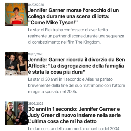
04/02/2026
Jennifer Garner morse l’orecchio di un
collega durante una scena di lotta:
"Come Mike Tyson!"
La star di Elektra ha confessato di aver ferito
realmente un partner di scena durante una sequenza
di combattimento nel film The Kingdom.
09/01/2026
Jennifer Garner ricorda il divorzio da Ben
Affleck: "La disgregazione della famiglia
è stata la cosa più dura"
La star di 30 anni in 1 secondo e Alias ha parlato
brevemente della fine del suo matrimonio con l'attore
e regista sposato nel 2005.
31/03/2025
30 anni in 1 secondo: Jennifer Garner e
Judy Greer di nuovo insieme nella serie
L'ultima cosa che mi ha detto
Le due co-star della commedia romantica del 2004