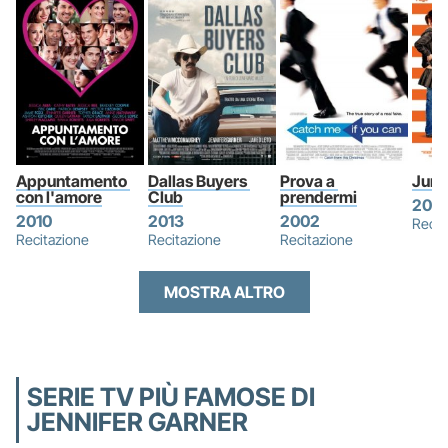
Appuntamento 
Dallas Buyers 
Prova a 
Juno
con l'amore
Club
prendermi
200
2010
2013
2002
Recit
Recitazione
Recitazione
Recitazione
MOSTRA ALTRO
SERIE TV PIÙ FAMOSE DI
JENNIFER GARNER