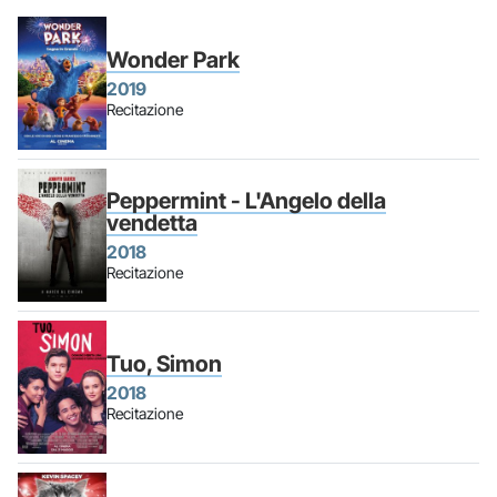
Wonder Park
2019
Recitazione
Peppermint - L'Angelo della
vendetta
2018
Recitazione
Tuo, Simon
2018
Recitazione