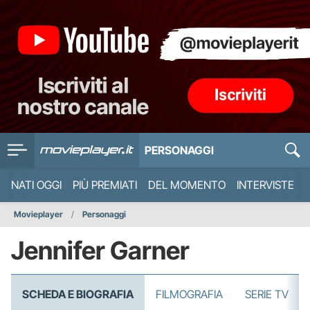
PERSONAGGI
NATI OGGI
PIÙ PREMIATI
DEL MOMENTO
INTERVISTE
Movieplayer
Personaggi
Jennifer Garner
SCHEDA E BIOGRAFIA
FILMOGRAFIA
SERIE TV