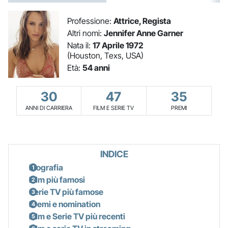
Professione:
Attrice, Regista
Altri nomi:
Jennifer Anne Garner
Nata il:
17 Aprile 1972
(Houston, Texs, USA)
Età:
54 anni
30
47
35
ANNI DI CARRIERA
FILM E SERIE TV
PREMI
INDICE
Biografia
Film più famosi
Serie TV più famose
Premi e nomination
Film e Serie TV più recenti