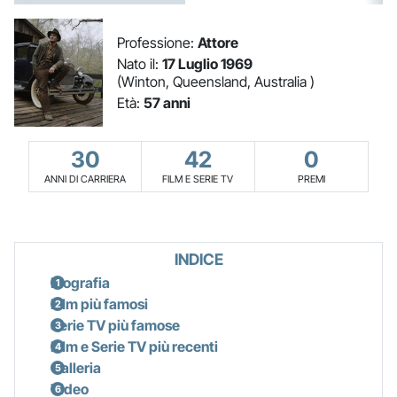
Professione:
Attore
Nato il:
17 Luglio 1969
(Winton, Queensland, Australia )
Età:
57 anni
30
42
0
ANNI DI CARRIERA
FILM E SERIE TV
PREMI
INDICE
Biografia
Film più famosi
Serie TV più famose
Film e Serie TV più recenti
Galleria
Video