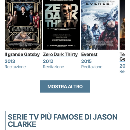
Il grande Gatsby
Zero Dark Thirty
Everest
Term
Geni
2013
2012
2015
2015
Recitazione
Recitazione
Recitazione
Recit
MOSTRA ALTRO
SERIE TV PIÙ FAMOSE DI JASON
CLARKE