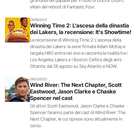
girandola dei papabili per il ruolo di Doctor Doom,
villain del reboot di Fantastic Four.
28/08/2023
Winning Time 2: L'ascesa della dinastia
dei Lakers, la recensione: It’s Showtime!
La recensione di Winning Time 2: L'ascesa della
dinastia dei Lakers: la serie firmata Adam McKay e
targata HBO entra nel vivo e racconta la rivalità tra i
Los Angeles Lakers e i Boston Celtics degli anni
Ottanta: dal 28 agosto su Sky Atlantic e NOW.
08/03/2023
Wind River: The Next Chapter, Scott
Eastwood, Jason Clarke e Chaske
Spencer nel cast
Gli attori Scott Eastwood, Jason Clarke e Chaske
Spencer faranno parte del cast di Wind River: The
Next Chapter, le cui riprese sono attualmente in
corso.