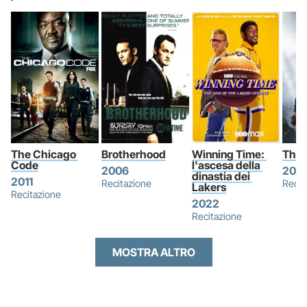
The Chicago 
Brotherhood
Winning Time: 
The 
Code
l'ascesa della 
2006
202
dinastia dei 
2011
Recitazione
Recit
Lakers
Recitazione
2022
Recitazione
MOSTRA ALTRO