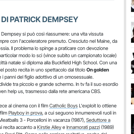
 DI PATRICK DEMPSEY
ck Dempsey si può così riassumere: una vita vissuta
pre con l'acceleratore premuto. Cresciuto nel Maine, da
lessia. Il problema lo spinge a praticare con devozione
n particolar modo lo sci (vince subito un campionato locale)
 città natale si diploma alla Buckfield High School. Con una
l posto recita in uno spettacolo dal titolo
On golden
 i panni del figlio adottivo di un omosessuale.
vide tra piccolo e grande schermo. In tv fa il suo esordio
en help us, trasmesso dalla rete americana CBS.
ece al cinema con il film
Catholic Boys
L'exploit lo ottiene
 film
Playboy in prova
, a cui seguono innumerevoli ruoli in
tballs 3 - Porcelloni in vacanza (1987),
Seduttore a
ui recita accanto a
Kirstie Alley
e
Innamorati pazzi
(1989)