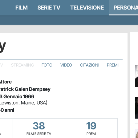
FILM
SERIE TV
TELEVISIONE
PERSONA
y
TV
STREAMING
FOTO
VIDEO
CITAZIONI
PREMI
ttore
atrick Galen Dempsey
3 Gennaio 1966
Lewiston, Maine, USA)
0 anni
38
19
A
FILM E SERIE TV
PREMI