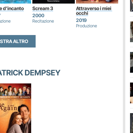
 d'incanto
Scream 3
Attraverso i miei 
occhi
7
2000
2019
azione
Recitazione
Produzione
STRA ALTRO
PATRICK DEMPSEY