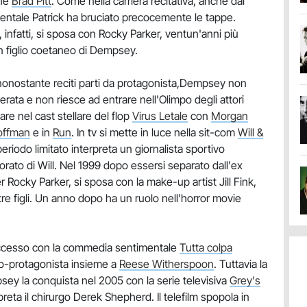
ane
Brad Pitt
. Come nella carriera recitativa, anche dal
mentale Patrick ha bruciato precocemente le tappe.
nfatti, si sposa con Rocky Parker, ventun'anni più
un figlio coetaneo di Dempsey.
nonostante reciti parti da protagonista,Dempsey non
erata e non riesce ad entrare nell'Olimpo degli attori
re nel cast stellare del flop
Virus Letale
con
Morgan
offman
e in
Run
. In tv si mette in luce nella sit-com
Will &
periodo limitato interpreta un giornalista sportivo
ato di Will. Nel 1999 dopo essersi separato dall'ex
ocky Parker, si sposa con la make-up artist Jill Fink,
tre figli. Un anno dopo ha un ruolo nell'horror movie
ccesso con la commedia sentimentale
Tutta colpa
 co-protagonista insieme a
Reese Witherspoon
. Tuttavia la
y la conquista nel 2005 con la serie televisiva
Grey's
erpreta il chirurgo Derek Shepherd. Il telefilm spopola in