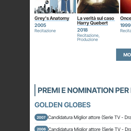
Grey's Anatomy
La verità sul caso 
Once
Harry Quebert
2005
1999
2018
Recitazione
Recit
Recitazione,
Produzione
MO
PREMI E NOMINATION PER
GOLDEN GLOBES
Candidatura Miglior attore (Serie TV - 
2007
Candidatura Miglior attore (Serie TV - 
2006