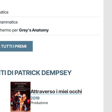
atica
drammatica
schermo per
Grey's Anatomy
 TUTTI I PREMI
NTI DI PATRICK DEMPSEY
Attraverso i miei occhi
2019
Produzione