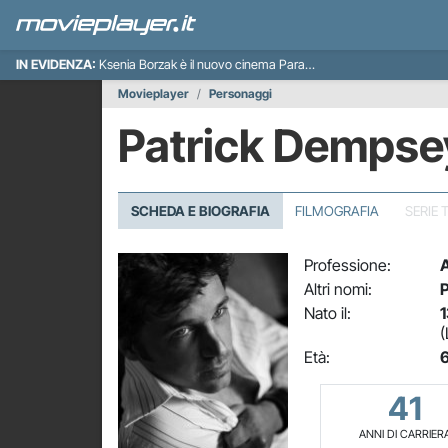
IN EVIDENZA:
Ksenia Borzak è il nuovo cinema Paradiso italiano
Movieplayer
Personaggi
Patrick Dempse
SCHEDA E BIOGRAFIA
FILMOGRAFIA
SERIE 
Professione:
A
Altri nomi:
P
Nato il:
1
(
Età:
6
41
ANNI DI CARRIER