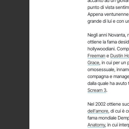
accanto ad un giov
punto di vista senti
Appena ventunenne, i
grande di lui e con 
Negli anni Novanta, 
ottiene la fama desid
hollywoodiani. Compa
Freeman
e
Dustin H
Grace
, in cui per un 
omosessuale, innamor
compagna e manager R
dalla quale ha avuto 
Scream 3
.
Nel 2002 ottiene su
dell'amore
, di cui è
fama mondiale Dempse
Anatomy
, in cui int