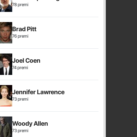
78 premi
Brad Pitt
76 premi
Joel Coen
74 premi
Jennifer Lawrence
73 premi
Woody Allen
73 premi