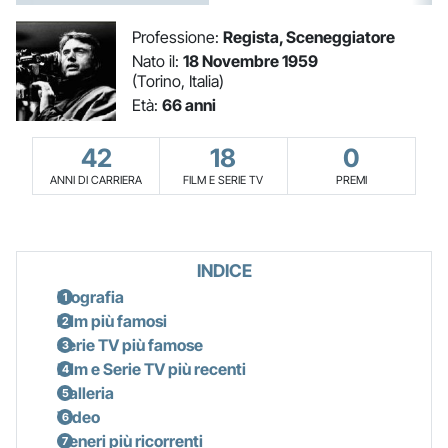
Professione:
Regista, Sceneggiatore
Nato il:
18 Novembre 1959
(Torino, Italia)
Età:
66 anni
42
18
0
ANNI DI CARRIERA
FILM E SERIE TV
PREMI
INDICE
Biografia
Film più famosi
Serie TV più famose
Film e Serie TV più recenti
Galleria
Video
Generi più ricorrenti