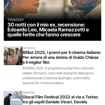
17/04/2025
30 notti con il mio ex, recensione:
Edoardo Leo, Micaela Ramazzotti e
quelle ferite che fanno crescere
28/03/2025
Bif&st 2025, i premi per il cinema italiano:
Per amore di una donna di Guido Chiesa
è il miglior film
Al Bif&st 2025, in programma a Bari fino a domani,
sabato 29 marzo, sono stati assegnati dalla giuria
presieduta da Costanza Quatriglio i premi della
sezione Per il cinema italiano.
08/03/2022
Glocal Film Festival 2022 al via a Torino:
tra gli ospiti Daniele Vicari, Davide