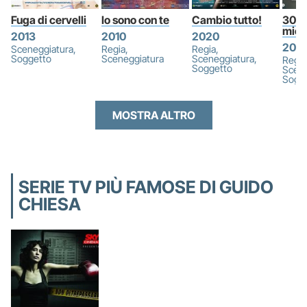
Fuga di cervelli
Io sono con te
Cambio tutto!
30 No
mio 
2013
2010
2020
202
Sceneggiatura,
Regia,
Regia,
Soggetto
Sceneggiatura
Sceneggiatura,
Regia
Soggetto
Scene
Sogg
MOSTRA ALTRO
SERIE TV PIÙ FAMOSE DI GUIDO
CHIESA