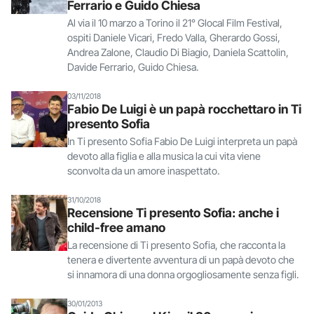
Ferrario e Guido Chiesa
Al via il 10 marzo a Torino il 21° Glocal Film Festival,
ospiti Daniele Vicari, Fredo Valla, Gherardo Gossi,
Andrea Zalone, Claudio Di Biagio, Daniela Scattolin,
Davide Ferrario, Guido Chiesa.
03/11/2018
Fabio De Luigi è un papà rocchettaro in Ti
presento Sofia
In Ti presento Sofia Fabio De Luigi interpreta un papà
devoto alla figlia e alla musica la cui vita viene
sconvolta da un amore inaspettato.
31/10/2018
Recensione Ti presento Sofia: anche i
child-free amano
La recensione di Ti presento Sofia, che racconta la
tenera e divertente avventura di un papà devoto che
si innamora di una donna orgogliosamente senza figli.
30/01/2013