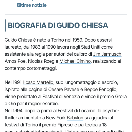
Ultime notizie
BIOGRAFIA DI GUIDO CHIESA
Guido Chiesa è nato a Torino nel 1959. Dopo essersi
laureato, dal 1983 al 1990 lavora negli Stati Uniti come
assistente alla regia per autori del calibro di
Jim Jarmusch
,
Amos Poe, Nicolas Roeg e
Michael Cimino
, realizzando al
contempo cortometraggi.
Nel 1991
Il caso Martello
, suo lungometraggio d'esordio,
ispirato alle pagine di
Cesare Pavese
e
Beppe Fenoglio
,
viene proiettato al Festival di Venezia e vince il premio Grolla
d'Oro per il miglior esordio.
Nel 1994, dopo la prima al Festival di Locarno, lo psycho-
thriller ambientato a New York
Babylon
si aggiudica al
festival di Torino il premio Fipresci e partecipa a 18
manifestazioni internazionali. L'interesse per gli snodi critici