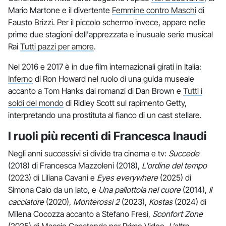
Mario Martone e il divertente
Femmine contro Maschi
di
Fausto Brizzi. Per il piccolo schermo invece, appare nelle
prime due stagioni dell'apprezzata e inusuale serie musical
Rai
Tutti pazzi per amore
.
Nel 2016 e 2017 è in due film internazionali girati in Italia:
Inferno
di Ron Howard nel ruolo di una guida museale
accanto a Tom Hanks dai romanzi di Dan Brown e
Tutti i
soldi del mondo
di Ridley Scott sul rapimento Getty,
interpretando una prostituta al fianco di un cast stellare.
I ruoli più recenti di Francesca Inaudi
Negli anni successivi si divide tra cinema e tv:
Succede
(2018) di Francesca Mazzoleni (2018),
L'ordine del tempo
(2023) di Liliana Cavani e
Eyes everywhere
(2025) di
Simona Calo da un lato, e
Una pallottola nel cuore
(2014),
Il
cacciatore
(2020),
Monterossi 2
(2023),
Kostas
(2024) di
Milena Cocozza accanto a Stefano Fresi,
Sconfort Zone
(2025) di Maccio Capatonda per Prime Video,
L’altro