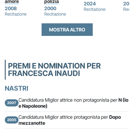
amore
polizia
2024
202
2008
2000
Recitazione
Recit
Recitazione
Recitazione
MOSTRA ALTRO
PREMI E NOMINATION PER
FRANCESCA INAUDI
NASTRI
Candidatura Miglior attrice non protagonista per
N (Io
2007
e Napoleone)
Candidatura Miglior attrice protagonista per
Dopo
2005
mezzanotte