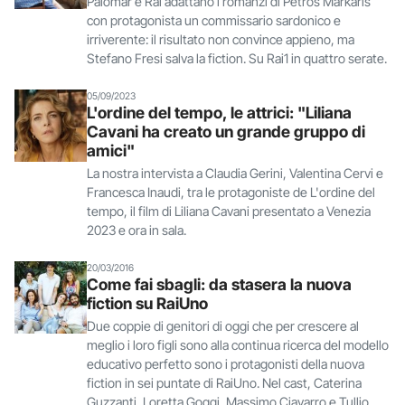
Palomar e Rai adattano i romanzi di Petros Markaris
con protagonista un commissario sardonico e
irriverente: il risultato non convince appieno, ma
Stefano Fresi salva la fiction. Su Rai1 in quattro serate.
05/09/2023
L'ordine del tempo, le attrici: "Liliana
Cavani ha creato un grande gruppo di
amici"
La nostra intervista a Claudia Gerini, Valentina Cervi e
Francesca Inaudi, tra le protagoniste de L'ordine del
tempo, il film di Liliana Cavani presentato a Venezia
2023 e ora in sala.
20/03/2016
Come fai sbagli: da stasera la nuova
fiction su RaiUno
Due coppie di genitori di oggi che per crescere al
meglio i loro figli sono alla continua ricerca del modello
educativo perfetto sono i protagonisti della nuova
fiction in sei puntate di RaiUno. Nel cast, Caterina
Guzzanti, Loretta Goggi, Massimo Ciavarro e Tullio