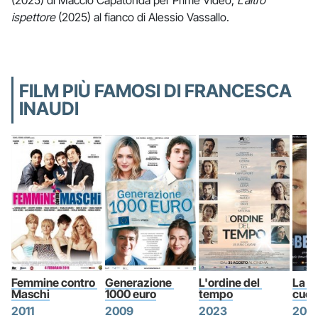
ispettore
(2025) al fianco di Alessio Vassallo.
FILM PIÙ FAMOSI DI FRANCESCA
INAUDI
Femmine contro 
Generazione 
L'ordine del 
La be
Maschi
1000 euro
tempo
cuor
2011
2009
2023
200