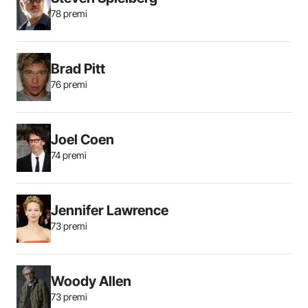
78 premi
Brad Pitt
76 premi
Joel Coen
74 premi
Jennifer Lawrence
73 premi
Woody Allen
73 premi