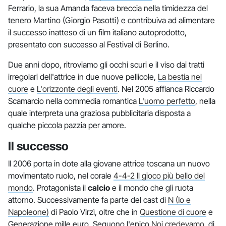
Ferrario, la sua Amanda faceva breccia nella timidezza del
tenero Martino (Giorgio Pasotti) e contribuiva ad alimentare
il successo inatteso di un film italiano autoprodotto,
presentato con successo al Festival di Berlino.
Due anni dopo, ritroviamo gli occhi scuri e il viso dai tratti
irregolari dell'attrice in due nuove pellicole,
La bestia nel
cuore
e
L'orizzonte degli eventi
. Nel 2005 affianca Riccardo
Scamarcio nella commedia romantica
L'uomo perfetto
, nella
quale interpreta una graziosa pubblicitaria disposta a
qualche piccola pazzia per amore.
Il successo
Il 2006 porta in dote alla giovane attrice toscana un nuovo
movimentato ruolo, nel corale
4-4-2 Il gioco più bello del
mondo
. Protagonista il
calcio
e il mondo che gli ruota
attorno. Successivamente fa parte del cast di
N (Io e
Napoleone)
di Paolo Virzì, oltre che in
Questione di cuore
e
Generazione mille euro. Seguono l'epico
Noi credevamo
, di