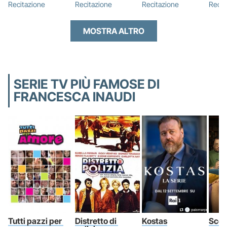
Recitazione
Recitazione
Recitazione
Recit
MOSTRA ALTRO
SERIE TV PIÙ FAMOSE DI
FRANCESCA INAUDI
Tutti pazzi per 
Distretto di 
Kostas
Scon