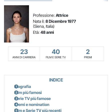
Professione:
Attrice
Nata il:
8 Dicembre 1977
(Siena, Italia)
Età:
48 anni
23
40
2
ANNI DI CARRIERA
FILM E SERIE TV
PREMI
INDICE
Biografia
Film più famosi
Serie TV più famose
Premi e nomination
Film e Serie TV più recenti