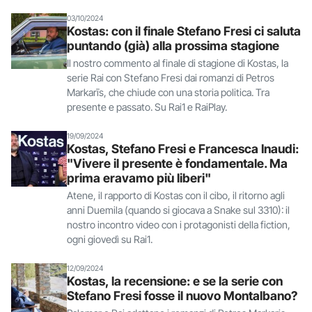
03/10/2024
Kostas: con il finale Stefano Fresi ci saluta
puntando (già) alla prossima stagione
Il nostro commento al finale di stagione di Kostas, la
serie Rai con Stefano Fresi dai romanzi di Petros
Markarīs, che chiude con una storia politica. Tra
presente e passato. Su Rai1 e RaiPlay.
19/09/2024
Kostas, Stefano Fresi e Francesca Inaudi:
"Vivere il presente è fondamentale. Ma
prima eravamo più liberi"
Atene, il rapporto di Kostas con il cibo, il ritorno agli
anni Duemila (quando si giocava a Snake sul 3310): il
nostro incontro video con i protagonisti della fiction,
ogni giovedì su Rai1.
12/09/2024
Kostas, la recensione: e se la serie con
Stefano Fresi fosse il nuovo Montalbano?