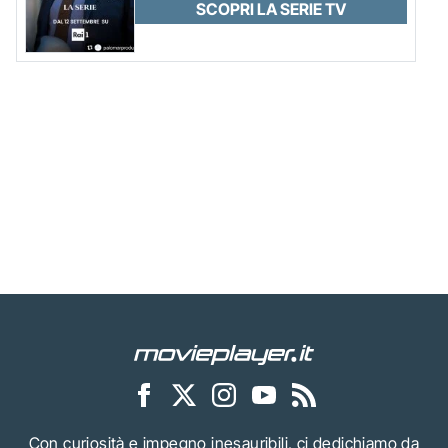
SCOPRI LA SERIE TV
Con curiosità e impegno inesauribili, ci dedichiamo da