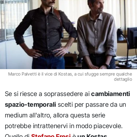
Marco Palvetti è il vice di Kostas, a cui sfugge sempre qualche
dettaglio
Se si riesce a soprassedere ai
cambiamenti
spazio-temporali
scelti per passare da un
medium all'altro, allora questa serie
potrebbe intrattenervi in modo piacevole.
Quello di
Stefano Fresi
è
un Kostas