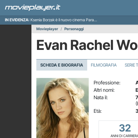
IN EVIDENZA:
Ksenia Borzak è il nuovo cinema Paradiso italiano
Movieplayer
Personaggi
Evan Rachel W
SCHEDA E BIOGRAFIA
FILMOGRAFIA
SERIE 
Professione:
A
Altri nomi:
Nata il:
7
(
Età:
3
32
ANNI DI CARRIER