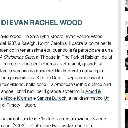
 DI EVAN RACHEL WOOD
ra David Wood III e Sara Lynn Moore, Evan Rachel Wood
el 1987, a Raleigh, North Carolina. Il padre la porta per la
scenico in tenerissima età, quando la fa partecipare a una
A Christmas Carol
al Theatre In The Park di Raleigh, da lui
o primo provino per il cinema a sette anni, quando si
are la vampira bambina nel film Intervista col vampiro,
a una giovanissima
Kirsten Dunst
. Negli anni novanta
n televisione, nelle serie TV American Gothic e
Once and
 anche i primi ruoli per il grande schermo in
Amori &
 a
Nicole Kidman
e
Sandra Bullock
, e nel drammatico
Un
e
di Timoty Hutton.
na piccola parte in
S1m0ne
, la consacrazione avviene
i anni
(2003) di
Catherine Hardwicke
, che le fa