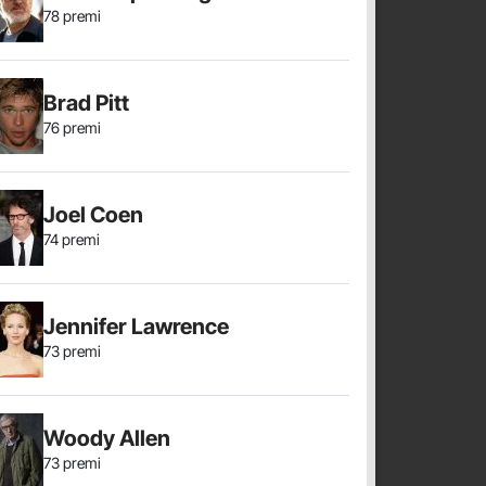
78 premi
Brad Pitt
76 premi
Joel Coen
74 premi
Jennifer Lawrence
73 premi
Woody Allen
73 premi