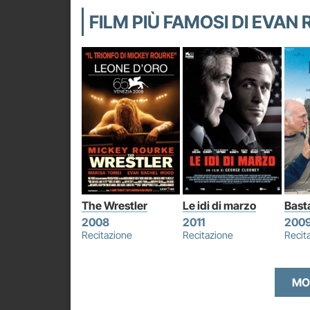
FILM PIÙ FAMOSI DI EVA
The Wrestler
Le idi di marzo
Bast
2008
2011
200
Recitazione
Recitazione
Recit
MO