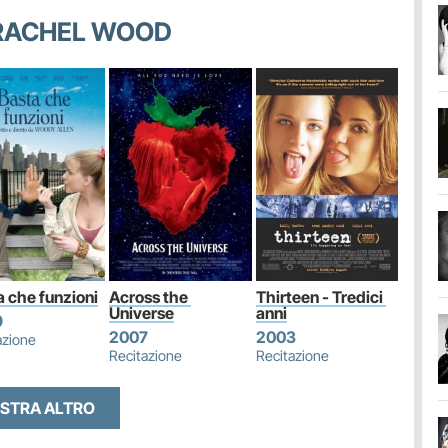
N RACHEL WOOD
a che funzioni
Across the 
Thirteen - Tredici 
Universe
anni
9
2007
2003
azione
Recitazione
Recitazione
STRA ALTRO