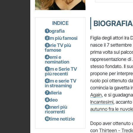
BIOGRAFIA
INDICE
Biografia
Figlia degli attori I
Film più famosi
nasce il 7 settembre d
Serie TV più
famose
prima volta sul palco
Premi e
rappresentazione di
nomination
stesso fondato. Il su
Film e Serie TV
propone per interpret
più recenti
ruolo poi ottenuto d
Film e serie TV
in streaming
comincia la gavetta i
Galleria
Again
, e si guadagna
Video
Incantesimi
, accanto
Generi più
autunno fra le nuvol
ricorrenti
Ultime notizie
Dopo aver ottenuto u
con
Thirteen - Tredic