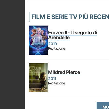
FILM E SERIE TV PIÙ REC
Frozen II - Il segreto di
Arendelle
2019
Recitazione
Mildred Pierce
2011
Recitazione
MO