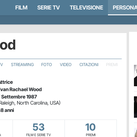
FILM
SERIE TV
TELEVISIONE
PERSONA
ood
TV
STREAMING
FOTO
VIDEO
CITAZIONI
PREMI
ttrice
Evan Rachael Wood
 Settembre 1987
Raleigh, North Carolina, USA)
8 anni
53
10
A
FILM E SERIE TV
PREMI