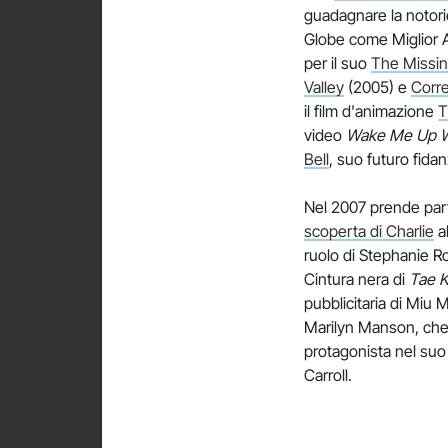
guadagnare la notori
Globe come Miglior A
per il suo
The Missi
Valley
(2005) e
Corre
il film d'animazione
T
video
Wake Me Up 
Bell
, suo futuro fidan
Nel 2007 prende part
scoperta di Charlie
al
ruolo di Stephanie R
Cintura nera di
Tae 
pubblicitaria di Miu 
Marilyn Manson, che p
protagonista nel suo 
Carroll.