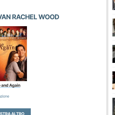
 EVAN RACHEL WOOD
 and Again
azione
STRA ALTRO