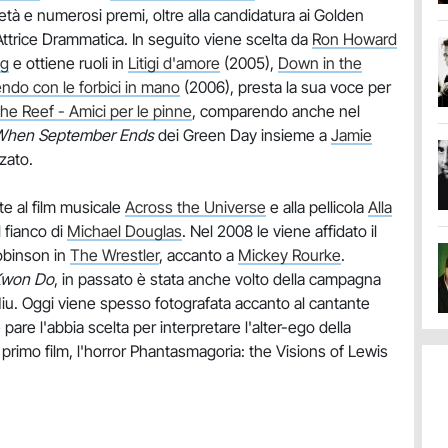
età e numerosi premi, oltre alla candidatura ai Golden
ttrice Drammatica. In seguito viene scelta da
Ron Howard
ng
e ottiene ruoli in
Litigi d'amore
(2005),
Down in the
ndo con le forbici in mano
(2006), presta la sua voce per
he Reef - Amici per le pinne
, comparendo anche nel
When September Ends
dei Green Day insieme a
Jamie
zato.
e al film musicale
Across the Universe
e alla pellicola
Alla
 fianco di
Michael Douglas
. Nel 2008 le viene affidato il
obinson in
The Wrestler
, accanto a
Mickey Rourke
.
Kwon Do
, in passato è stata anche volto della campagna
Miu. Oggi viene spesso fotografata accanto al cantante
are l'abbia scelta per interpretare l'alter-ego della
primo film, l'horror Phantasmagoria: the Visions of Lewis