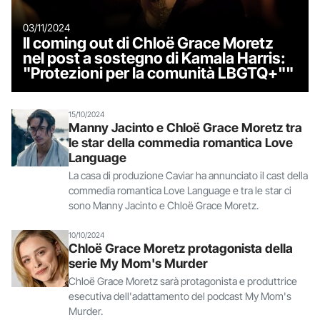
03/11/2024
Il coming out di Chloë Grace Moretz
nel post a sostegno di Kamala Harris:
"Protezioni per la comunità LBGTQ+""
15/10/2024
Manny Jacinto e Chloë Grace Moretz tra
le star della commedia romantica Love
Language
La casa di produzione Caviar ha annunciato il cast della
commedia romantica Love Language e tra le star ci
sono Manny Jacinto e Chloë Grace Moretz.
10/10/2024
Chloë Grace Moretz protagonista della
serie My Mom's Murder
Chloë Grace Moretz sarà protagonista e produttrice
esecutiva dell'adattamento del podcast My Mom's
Murder.