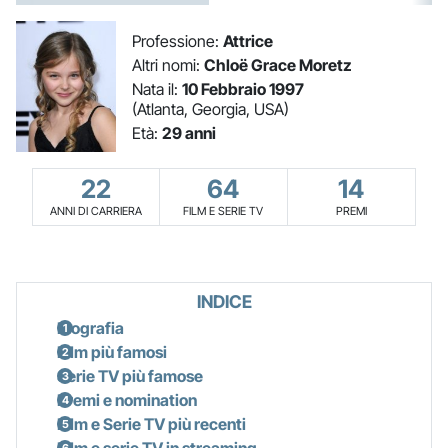
Professione:
Attrice
Altri nomi:
Chloë Grace Moretz
Nata il:
10 Febbraio 1997
(Atlanta, Georgia, USA)
Età:
29 anni
22
64
14
ANNI DI CARRIERA
FILM E SERIE TV
PREMI
INDICE
Biografia
Film più famosi
Serie TV più famose
Premi e nomination
Film e Serie TV più recenti