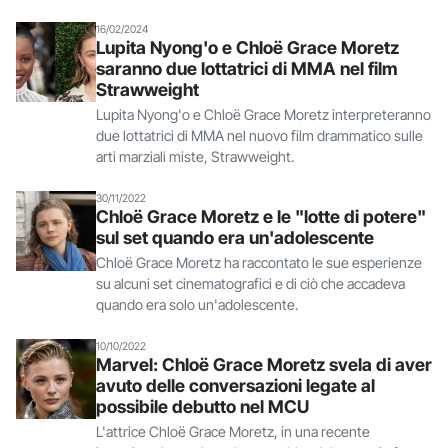
16/02/2024
Lupita Nyong'o e Chloë Grace Moretz
saranno due lottatrici di MMA nel film
Strawweight
Lupita Nyong'o e Chloë Grace Moretz interpreteranno
due lottatrici di MMA nel nuovo film drammatico sulle
arti marziali miste, Strawweight.
30/11/2022
Chloë Grace Moretz e le "lotte di potere"
sul set quando era un'adolescente
Chloë Grace Moretz ha raccontato le sue esperienze
su alcuni set cinematografici e di ciò che accadeva
quando era solo un'adolescente.
10/10/2022
Marvel: Chloë Grace Moretz svela di aver
avuto delle conversazioni legate al
possibile debutto nel MCU
L'attrice Chloë Grace Moretz, in una recente