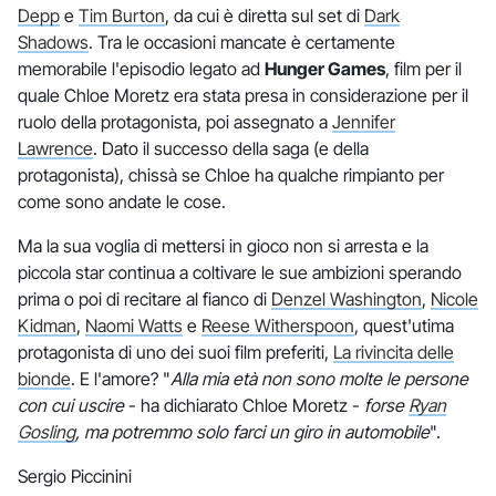
Depp
e
Tim Burton
, da cui è diretta sul set di
Dark
Shadows
. Tra le occasioni mancate è certamente
memorabile l'episodio legato ad
Hunger Games
, film per il
quale Chloe Moretz era stata presa in considerazione per il
ruolo della protagonista, poi assegnato a
Jennifer
Lawrence
. Dato il successo della saga (e della
protagonista), chissà se Chloe ha qualche rimpianto per
come sono andate le cose.
Ma la sua voglia di mettersi in gioco non si arresta e la
piccola star continua a coltivare le sue ambizioni sperando
prima o poi di recitare al fianco di
Denzel Washington
,
Nicole
Kidman
,
Naomi Watts
e
Reese Witherspoon
, quest'utima
protagonista di uno dei suoi film preferiti,
La rivincita delle
bionde
. E l'amore? "
Alla mia età non sono molte le persone
con cui uscire
- ha dichiarato Chloe Moretz -
forse
Ryan
Gosling
, ma potremmo solo farci un giro in automobile
".
Sergio Piccinini