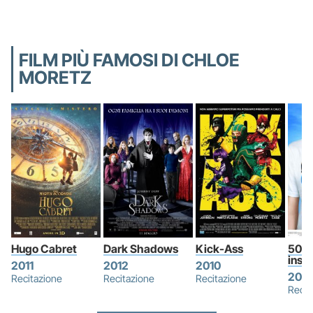
FILM PIÙ FAMOSI DI CHLOE
MORETZ
Hugo Cabret
Dark Shadows
Kick-Ass
500 g
insi
2011
2012
2010
200
Recitazione
Recitazione
Recitazione
Recit