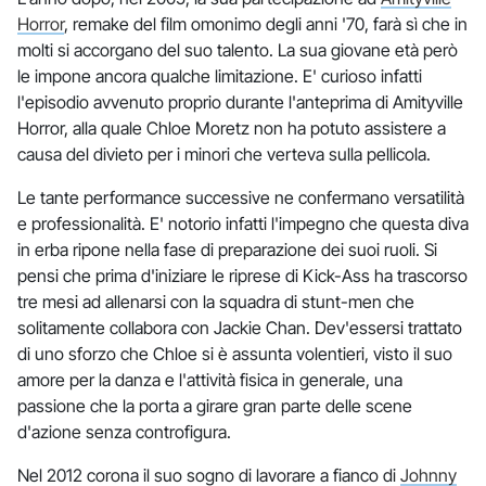
Horror
, remake del film omonimo degli anni '70, farà sì che in
molti si accorgano del suo talento. La sua giovane età però
le impone ancora qualche limitazione. E' curioso infatti
l'episodio avvenuto proprio durante l'anteprima di Amityville
Horror, alla quale Chloe Moretz non ha potuto assistere a
causa del divieto per i minori che verteva sulla pellicola.
Le tante performance successive ne confermano versatilità
e professionalità. E' notorio infatti l'impegno che questa diva
in erba ripone nella fase di preparazione dei suoi ruoli. Si
pensi che prima d'iniziare le riprese di Kick-Ass ha trascorso
tre mesi ad allenarsi con la squadra di stunt-men che
solitamente collabora con Jackie Chan. Dev'essersi trattato
di uno sforzo che Chloe si è assunta volentieri, visto il suo
amore per la danza e l'attività fisica in generale, una
passione che la porta a girare gran parte delle scene
d'azione senza controfigura.
Nel 2012 corona il suo sogno di lavorare a fianco di
Johnny