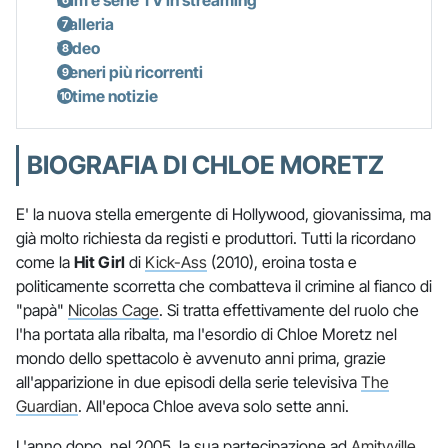
Film e serie TV in streaming
Galleria
Video
Generi più ricorrenti
Ultime notizie
BIOGRAFIA DI CHLOE MORETZ
E' la nuova stella emergente di Hollywood, giovanissima, ma
già molto richiesta da registi e produttori. Tutti la ricordano
come la
Hit Girl
di
Kick-Ass
(2010), eroina tosta e
politicamente scorretta che combatteva il crimine al fianco di
"papà"
Nicolas Cage
. Si tratta effettivamente del ruolo che
l'ha portata alla ribalta, ma l'esordio di Chloe Moretz nel
mondo dello spettacolo è avvenuto anni prima, grazie
all'apparizione in due episodi della serie televisiva
The
Guardian
. All'epoca Chloe aveva solo sette anni.
L'anno dopo, nel 2005, la sua partecipazione ad
Amityville