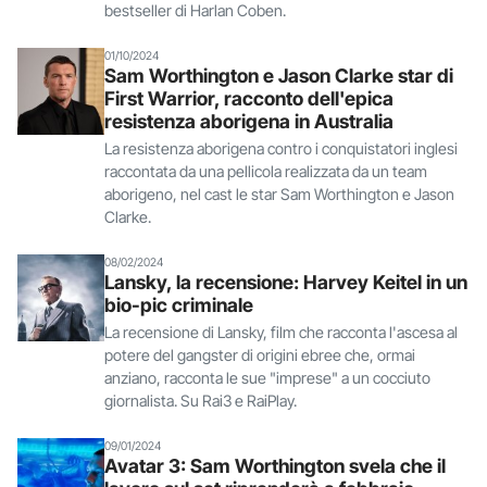
bestseller di Harlan Coben.
01/10/2024
Sam Worthington e Jason Clarke star di
First Warrior, racconto dell'epica
resistenza aborigena in Australia
La resistenza aborigena contro i conquistatori inglesi
raccontata da una pellicola realizzata da un team
aborigeno, nel cast le star Sam Worthington e Jason
Clarke.
08/02/2024
Lansky, la recensione: Harvey Keitel in un
bio-pic criminale
La recensione di Lansky, film che racconta l'ascesa al
potere del gangster di origini ebree che, ormai
anziano, racconta le sue "imprese" a un cocciuto
giornalista. Su Rai3 e RaiPlay.
09/01/2024
Avatar 3: Sam Worthington svela che il