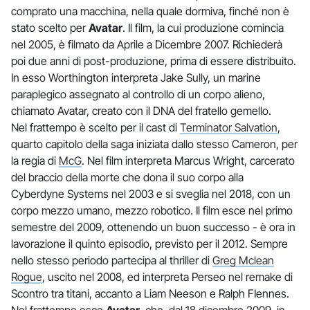
comprato una macchina, nella quale dormiva, finché non è
stato scelto per
Avatar
. Il film, la cui produzione comincia
nel 2005, è filmato da Aprile a Dicembre 2007. Richiederà
poi due anni di post-produzione, prima di essere distribuito.
In esso Worthington interpreta Jake Sully, un marine
paraplegico assegnato al controllo di un corpo alieno,
chiamato Avatar, creato con il DNA del fratello gemello.
Nel frattempo è scelto per il cast di
Terminator Salvation
,
quarto capitolo della saga iniziata dallo stesso Cameron, per
la regia di
McG
. Nel film interpreta Marcus Wright, carcerato
del braccio della morte che dona il suo corpo alla
Cyberdyne Systems nel 2003 e si sveglia nel 2018, con un
corpo mezzo umano, mezzo robotico. Il film esce nel primo
semestre del 2009, ottenendo un buon successo - è ora in
lavorazione il quinto episodio, previsto per il 2012. Sempre
nello stesso periodo partecipa al thriller di
Greg Mclean
Rogue
, uscito nel 2008, ed interpreta Perseo nel remake di
Scontro tra titani, accanto a Liam Neeson e Ralph FIennes.
Nel frattempo esce
Avatar
, che, dal 18 dicembre 2009, in