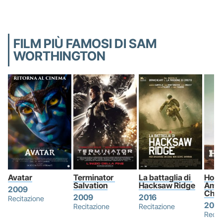
FILM PIÙ FAMOSI DI SAM
WORTHINGTON
Avatar
Terminator 
La battaglia di 
Hori
Salvation
Hacksaw Ridge
Amer
2009
Chap
2009
2016
Recitazione
202
Recitazione
Recitazione
Recit