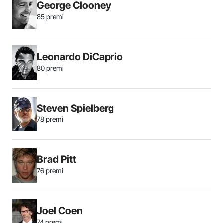
George Clooney
85 premi
Leonardo DiCaprio
80 premi
Steven Spielberg
78 premi
Brad Pitt
76 premi
Joel Coen
74 premi