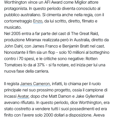
Worthington vince un AFI Award come Miglior attore
protagonista. In questo periodo diventa conosciuto al
pubblico australiano. Si cimenta anche nella regia, con il
cortometraggio
Enzo
, da lui scritto, diretto, filmato e
musicato.
Nel 2005 entra a far parte del cast di The Great Raid,
produzione Miramax realizzata però in Australia, diretto da
John Dahl, con James Franco e Benjamin Bratt nel cast.
Nonostante il film sia un flop - solo 10 millioni al botteghino
contro i 70 spesi, e le critiche sono negative: Rotten
Tomatoes lo da al 37% - si fa notare, ed inizia per lui una
nuova fase della carriera.
Il regista
James Cameron
, infatti, lo chiama per il ruolo
principale nel suo prossimo progetto, ossia il campione di
incassi
Avatar
, dopo che Matt Damon e Jake Gyllenhaal
avevano rifiutato. In questo periodo, dice Worthington, era
stato costretto a vendere tutti i suoi possedimenti ed era
finito con l'avere solo 2000 dollari a disposizione. Aveva