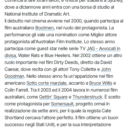
dove a diciannove anni entra con una borsa di studio al
National Institute of Dramatic Art.
Il debutto nel cinema avviene nel 2000, quando partecipa al
film australiano
Bootmen
, nel ruolo del protagonista. La
performance gli vale una nomination come Miglior attore
protagonista all'Australian Film Institute. Lo stesso anno
partecipa come guest star nelle serie TV
JAG - Avvocati in
divisa
, Water Rats e Blue Heelers. Nel 2002 ottiene un altro
ruolo importante nel film Dirty Deeds, diretto da David
Caesar, dove recita con gli attori Tony Collette e
John
Goodman
. Nello stesso anno fa un'apparizione nel film
americano
Sotto corte marziale
, accanto a
Bruce Willis
e
Colin Farrell. Tra il 2003 ed il 2004 lavora in numerosi film
australiani, come
Gettin' Square
e
Thunderstruck
. È scelto
come protagonista per
Somersault
, progetto ormai in
realizzazione da sette anni, per il quale la regista Cate
Shortland cercava l'attore perfetto. Il film ottiene un buon
successo negli Stati Uniti, e per la sua interpretazione