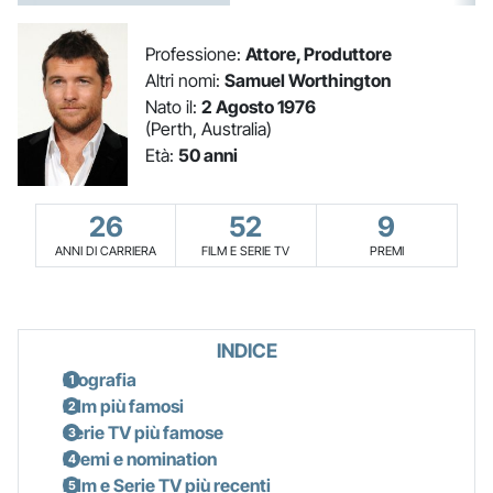
Professione:
Attore, Produttore
Altri nomi:
Samuel Worthington
Nato il:
2 Agosto 1976
(Perth, Australia)
Età:
50 anni
26
52
9
ANNI DI CARRIERA
FILM E SERIE TV
PREMI
INDICE
Biografia
Film più famosi
Serie TV più famose
Premi e nomination
Film e Serie TV più recenti