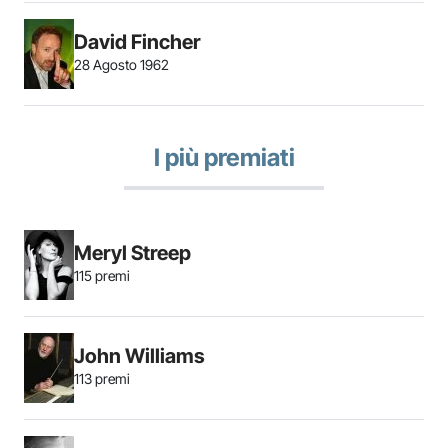
David Fincher
28 Agosto 1962
I più premiati
Meryl Streep
115 premi
John Williams
113 premi