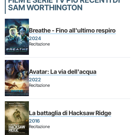
SAM WORTHINGTON
Breathe - Fino all'ultimo respiro
2024
Recitazione
Avatar: La via dell'acqua
2022
Recitazione
La battaglia di Hacksaw Ridge
2016
Recitazione