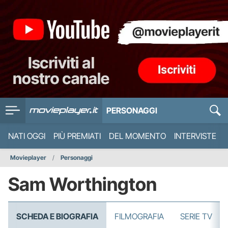
PERSONAGGI
NATI OGGI
PIÙ PREMIATI
DEL MOMENTO
INTERVISTE
Movieplayer
Personaggi
Sam Worthington
SCHEDA E BIOGRAFIA
FILMOGRAFIA
SERIE TV