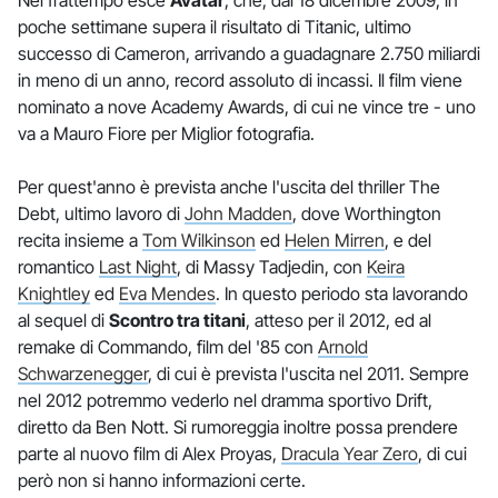
poche settimane supera il risultato di Titanic, ultimo
successo di Cameron, arrivando a guadagnare 2.750 miliardi
in meno di un anno, record assoluto di incassi. Il film viene
nominato a nove Academy Awards, di cui ne vince tre - uno
va a Mauro Fiore per Miglior fotografia.
Per quest'anno è prevista anche l'uscita del thriller The
Debt, ultimo lavoro di
John Madden
, dove Worthington
recita insieme a
Tom Wilkinson
ed
Helen Mirren
, e del
romantico
Last Night
, di Massy Tadjedin, con
Keira
Knightley
ed
Eva Mendes
. In questo periodo sta lavorando
al sequel di
Scontro tra titani
, atteso per il 2012, ed al
remake di Commando, film del '85 con
Arnold
Schwarzenegger
, di cui è prevista l'uscita nel 2011. Sempre
nel 2012 potremmo vederlo nel dramma sportivo Drift,
diretto da Ben Nott. Si rumoreggia inoltre possa prendere
parte al nuovo film di Alex Proyas,
Dracula Year Zero
, di cui
però non si hanno informazioni certe.