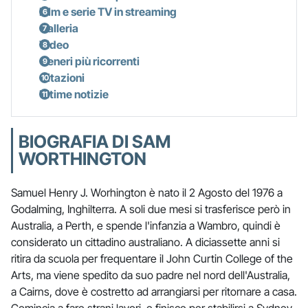
Film e serie TV in streaming
Galleria
Video
Generi più ricorrenti
Citazioni
Ultime notizie
BIOGRAFIA DI SAM
WORTHINGTON
Samuel Henry J. Worhington è nato il 2 Agosto del 1976 a
Godalming, Inghilterra. A soli due mesi si trasferisce però in
Australia, a Perth, e spende l'infanzia a Wambro, quindi è
considerato un cittadino australiano. A diciassette anni si
ritira da scuola per frequentare il John Curtin College of the
Arts, ma viene spedito da suo padre nel nord dell'Australia,
a Cairns, dove è costretto ad arrangiarsi per ritornare a casa.
Comincia a fare strani lavori, e finisce per stabilirsi a Sydney,