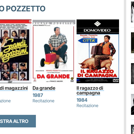
TO POZZETTO
di magazzini
Da grande
Il ragazzo di 
campagna
1987
1984
azione
Recitazione
Recitazione
STRA ALTRO