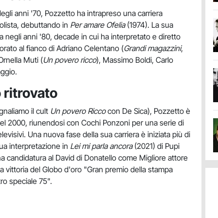
degli anni '70, Pozzetto ha intrapreso una carriera
olista, debuttando in
Per amare Ofelia
(1974). La sua
a negli anni '80, decade in cui ha interpretato e diretto
orato al fianco di Adriano Celentano (
Grandi magazzini
,
 Ornella Muti (
Un povero ricco
), Massimo Boldi, Carlo
aggio.
 ritrovato
gnaliamo il cult
Un povero Ricco
con De Sica), Pozzetto è
nel 2000, riunendosi con Cochi Ponzoni per una serie di
televisivi. Una nuova fase della sua carriera è iniziata più di
sua interpretazione in
Lei mi parla ancora
(2021) di Pupi
na candidatura al David di Donatello come Migliore attore
lla vittoria del Globo d'oro "Gran premio della stampa
ro speciale 75".