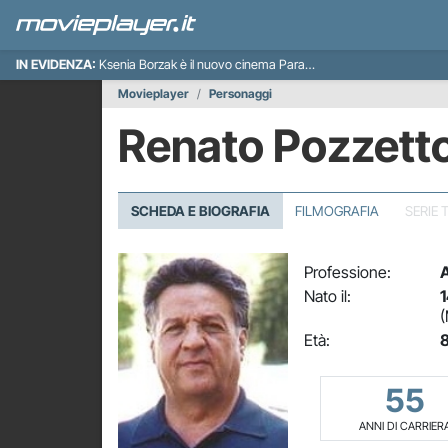
IN EVIDENZA:
Ksenia Borzak è il nuovo cinema Paradiso italiano
Movieplayer
Personaggi
Renato Pozzett
SCHEDA E BIOGRAFIA
FILMOGRAFIA
SERIE 
Professione:
A
Nato il:
1
(
Età:
8
55
ANNI DI CARRIER