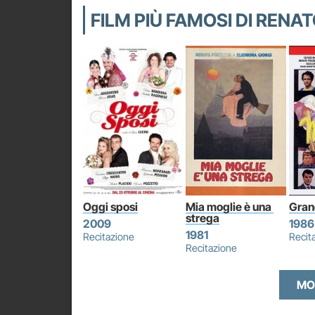
FILM PIÙ FAMOSI DI RENA
Oggi sposi
Mia moglie è una 
Gran
strega
2009
1986
1981
Recitazione
Recit
Recitazione
MO