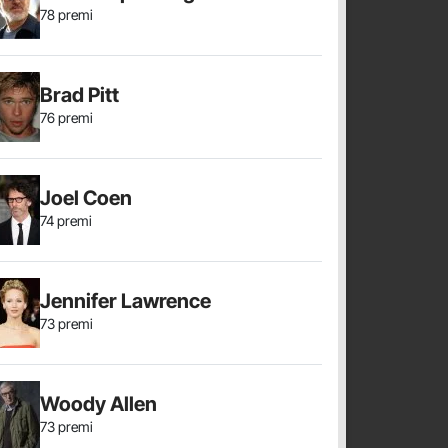
78 premi
Brad Pitt
76 premi
Joel Coen
74 premi
Jennifer Lawrence
73 premi
Woody Allen
73 premi