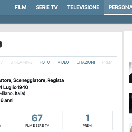
FILM
SERIE TV
TELEVISIONE
PERSONA
o
TV
STREAMING
FOTO
VIDEO
CITAZIONI
PREMI
ttore, Sceneggiatore, Regista
4 Luglio 1940
Milano, Italia)
6 anni
67
1
A
FILM E SERIE TV
PREMI