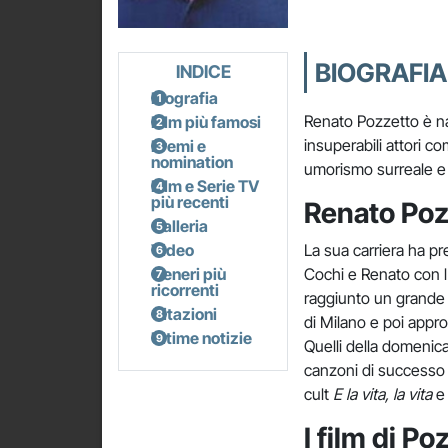
BIOGRAFIA
INDICE
Biografia
Renato Pozzetto è nato
Film più famosi
insuperabili attori co
Premi e
nomination
umorismo surreale e 
Film e Serie TV
più recenti
Renato Pozz
Galleria
Video
La sua carriera ha pr
Generi più
Cochi e Renato con l
ricorrenti
raggiunto un grande 
Citazioni
di Milano e poi appr
Ultime notizie
Quelli della domenic
canzoni di successo i
cult
E la vita, la vita
I film di Po