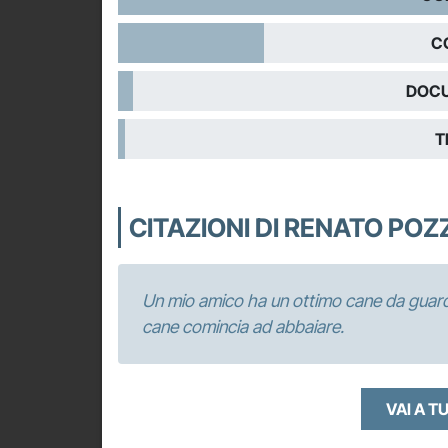
C
DOCU
T
CITAZIONI DI RENATO PO
Un mio amico ha un ottimo cane da guardia.
cane comincia ad abbaiare.
VAI A T