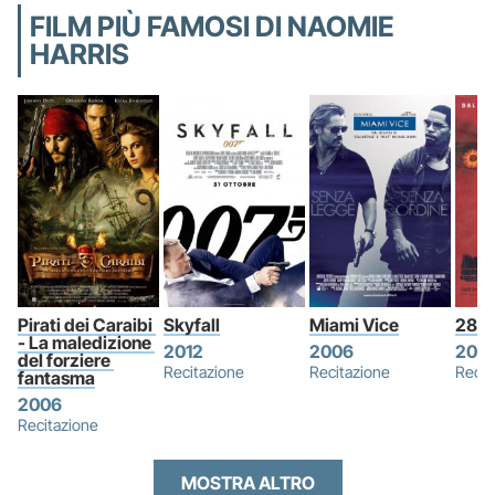
FILM PIÙ FAMOSI DI NAOMIE
HARRIS
Pirati dei Caraibi 
Skyfall
Miami Vice
28 g
- La maledizione 
2012
2006
200
del forziere 
Recitazione
Recitazione
Recit
fantasma
2006
Recitazione
MOSTRA ALTRO