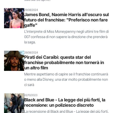
29/08/2024
James Bond, Naomie Harris all'oscuro sul
futuro del franchise: "Preferisco non fare
gaffe"
L'interprete di Miss Moneypenny negli ultimi tre film di
007 confessa di non sapere la direzione che prenderà
la saga.
29/08/2024
Pirati dei Caraibi: questa star del
franchise probabilmente non tornerà in
un altro film
Mentre aspettiamo di capire se il franchise continuerà
o meno alla Disney, una star molto probabilmente non
ci sarà
02/10/2023
Black and Blue - La legge dei più forti, la
recensione: un poliziesco discreto
La recensione di Black and Blue - La legge dei più forti,