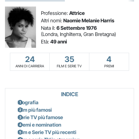
Professione:
Attrice
Altri nomi:
Naomie Melanie Harris
Nata il:
6 Settembre 1976
(Londra, Inghilterra, Gran Bretagna)
Età:
49 anni
24
35
4
ANNI DI CARRIERA
FILM E SERIE TV
PREMI
INDICE
Biografia
Film più famosi
Serie TV più famose
Premi e nomination
Film e Serie TV più recenti