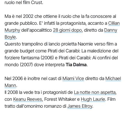
ruolo nel film Crust.
Ma è nel 2002 che ottiene il ruolo che la fa conoscere al
grande pubblico. E' infatti la protagonista, accanto a
Cillian
Murphy
dell'apocalittico
28 giorni dopo
, diretto da
Danny
Boyle
.
Quersto trampolino di lancio proietta Naomie verso film a
grande budget come Pirati dei Caraibi: La maledizione del
forziere fantasma (2006) e Pirati dei Caraibi: Ai confini del
mondo (2007) dove interpreta
Tia Dalma
.
Nel 2006 è inoltre nel cast di
Miami Vice
diretto da
Michael
Mann
.
Il 2008 la vede tra i protagonisti de
La notte non aspetta
,
con
Keanu Reeves
, Forest Whitaker e
Hugh Laurie
. Film
tratto dall'omonimo romanzo di
James Ellroy
.