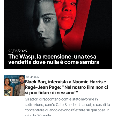
23/05/2025
The Wasp, la recensione: una tesa
vendetta dove nulla è come sembra
30/04/2025
Black Bag, intervista a Naomie Harris e
Regé-Jean Page: "Nel nostro film non ci
si può fidare di nessuno!"
Gli attori ci raccontano com'è stato lavorare in
sottrazione, com'è Cate Blanchett sul set, e cosa li fa
concentrare quando devono riflettere su qualcosa. In
sala dal 30 aprile.