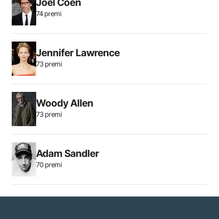
Joel Coen
74 premi
Jennifer Lawrence
73 premi
Woody Allen
73 premi
Adam Sandler
70 premi