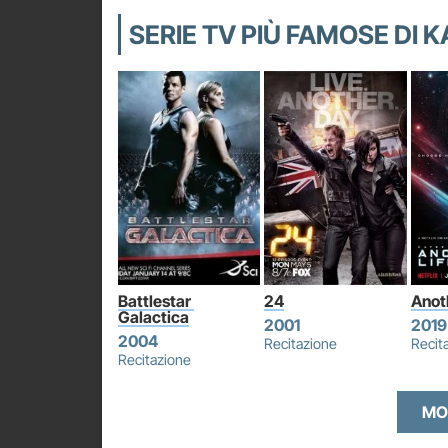
SERIE TV PIÙ FAMOSE DI 
Battlestar 
24
Anot
Galactica
2001
2019
2004
Recitazione
Recit
Recitazione
MO