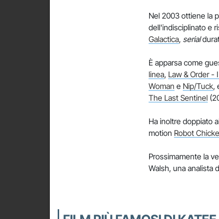
Nel 2003 ottiene la p
dell'indisciplinato e
Galactica
,
serial
durat
È apparsa come guest
linea
,
Law & Order - I 
Woman
e
Nip/Tuck
,
The Last Sentinel
(2
Ha inoltre doppiato a
motion
Robot Chick
Prossimamente la ve
Walsh, una analista d