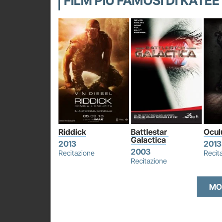
FILM PIÙ FAMOSI DI KATE
Riddick
Battlestar 
Ocul
Galactica
2013
2013
2003
Recitazione
Recit
Recitazione
MO