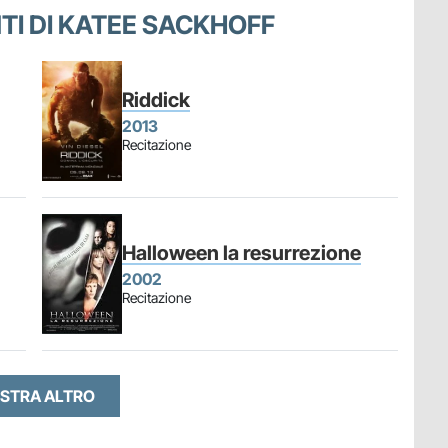
NTI DI KATEE SACKHOFF
Riddick
2013
Recitazione
Halloween la resurrezione
2002
Recitazione
STRA ALTRO