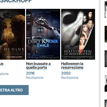
E SACKHOFF
us
Non bussate a 
Halloween la 
quella porta
resurrezione
2016
2002
azione
Recitazione
Recitazione
STRA ALTRO