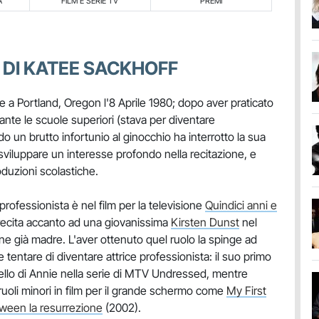
A
FILM E SERIE TV
PREMI
 DI KATEE SACKHOFF
 a Portland, Oregon l'8 Aprile 1980; dopo aver praticato
ante le scuole superiori (stava per diventare
o un brutto infortunio al ginocchio ha interrotto la sua
 sviluppare un interesse profondo nella recitazione, e
oduzioni scolastiche.
professionista è nel film per la televisione
Quindici anni e
recita accanto ad una giovanissima
Kirsten Dunst
nel
ne già madre. L'aver ottenuto quel ruolo la spinge ad
tentare di diventare attrice professionista: il suo primo
uello di Annie nella serie di MTV Undressed, mentre
ruoli minori in film per il grande schermo come
My First
ween la resurrezione
(2002).