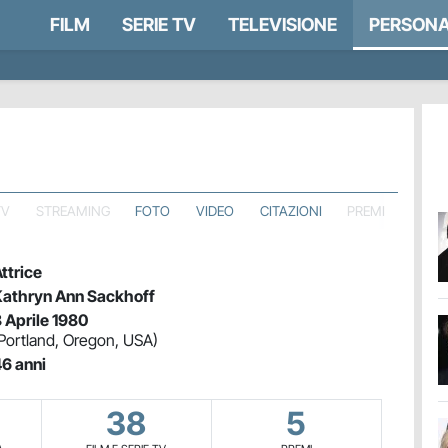
FILM
SERIE TV
TELEVISIONE
PERSONA
TV
STREAMING
FOTO
VIDEO
CITAZIONI
PREMI
ttrice
athryn Ann Sackhoff
 Aprile 1980
Portland, Oregon, USA)
6 anni
38
5