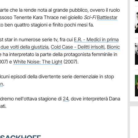
arte che la rende nota al grande pubblico, ovvero il ruolo
 rissoso Tenente Kara Thrace nel gioiello
Sci-Fi
Battlestar
o ben quattro stagioni e finito pochi mesi fa.
 star in numerose serie tv, fra cui
E.R. - Medici in prima
due volti della giustizia
,
Cold Case - Delitti irrisolti
,
Bionic
 e ha interpretato la parte della protagonista femminile in
007) e
White Noise: The Light
(2007).
lcuni episodi della divertente serie demenziale in stop
en
.
dremo nell'ottava stagione di
24
, dove interpreterà Dana
ati.