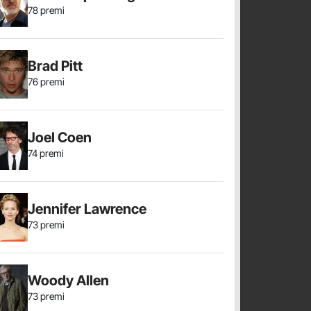
78 premi
Brad Pitt
76 premi
Joel Coen
74 premi
Jennifer Lawrence
73 premi
Woody Allen
73 premi