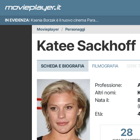
IN EVIDENZA:
Ksenia Borzak è il nuovo cinema Paradiso italiano
Movieplayer
Personaggi
Katee Sackhoff
SCHEDA E BIOGRAFIA
FILMOGRAFIA
SERIE 
Professione:
A
Altri nomi:
K
Nata il:
8
(
Età:
4
28