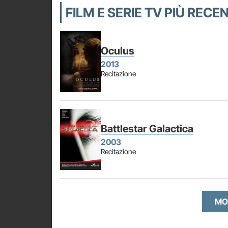
FILM E SERIE TV PIÙ RECE
Oculus
2013
Recitazione
Battlestar Galactica
2003
Recitazione
MO