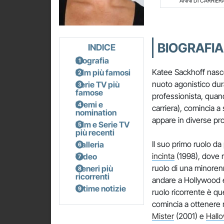
ANNI DI CARRIER
BIOGRAFIA
INDICE
Biografia
Katee Sackhoff nasce
Film più famosi
nuoto agonistico dur
Serie TV più
famose
professionista, quand
Premi e
carriera), comincia a
nomination
appare in diverse pr
Film e Serie TV
più recenti
Il suo primo ruolo da 
Galleria
incinta
(1998), dove 
Video
ruolo di una minoren
Generi più
ricorrenti
andare a Hollywood e 
Ultime notizie
ruolo ricorrente è q
comincia a ottenere 
Mister
(2001) e
Hallo