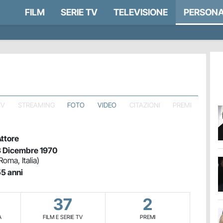
FILM
SERIE TV
TELEVISIONE
PERSONA
TV
STREAMING
FOTO
VIDEO
CITAZIONI
PREMI
ttore
 Dicembre 1970
Roma, Italia)
5 anni
37
2
A
FILM E SERIE TV
PREMI