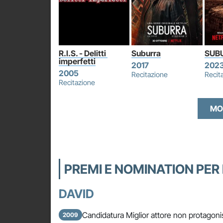
R.I.S. - Delitti 
Suburra
SUB
imperfetti
2017
202
2005
Recitazione
Recit
Recitazione
MO
PREMI E NOMINATION PER 
DAVID
Candidatura Miglior attore non protagoni
2009