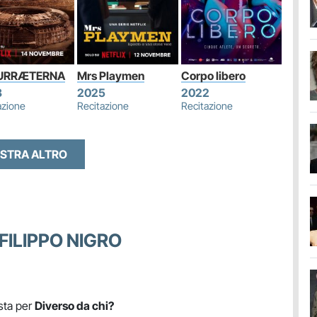
URRÆTERNA
Mrs Playmen
Corpo libero
3
2025
2022
azione
Recitazione
Recitazione
STRA ALTRO
FILIPPO NIGRO
sta per
Diverso da chi?