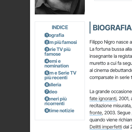
BIOGRAFIA 
INDICE
Biografia
Filippo Nigro nasce a
Film più famosi
La fortuna bussa all
Serie TV più
famose
insegnante la regist
Premi e
muretto a cui fa seg
nomination
al cinema debuttando
Film e Serie TV
comparsate in serie t
più recenti
Galleria
La grande occasione
Video
fate ignoranti
, 2001,
Generi più
ricorrenti
recitazione misurata,
Ultime notizie
fronte
, 2003. Segue
quando viene richiam
Delitti imperfetti
dal 