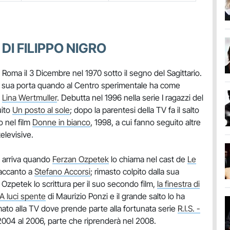
DI FILIPPO NIGRO
 Roma il 3 Dicembre nel 1970 sotto il segno del Sagittario.
a sua porta quando al Centro sperimentale ha come
a
Lina Wertmuller
. Debutta nel 1996 nella serie I ragazzi del
uito
Un posto al sole
; dopo la parentesi della TV fa il salto
 nel film
Donne in bianco
, 1998, a cui fanno seguito altre
elevisive.
 arriva quando
Ferzan Ozpetek
lo chiama nel cast de
Le
 accanto a
Stefano Accorsi
; rimasto colpito dalla sua
 Ozpetek lo scrittura per il suo secondo film,
la finestra di
A luci spente
di Maurizio Ponzi e il grande salto lo ha
ato alla TV dove prende parte alla fortunata serie
R.I.S. -
2004 al 2006, parte che riprenderà nel 2008.