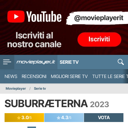
SERIE TV
NEWS
RECENSIONI
MIGLIORI SERIE TV
TUTTE LE SERIE 
Movieplayer
Serie tv
SUBURRÆTERNA
2023
3.0
4.3
VOTA
/5
/5