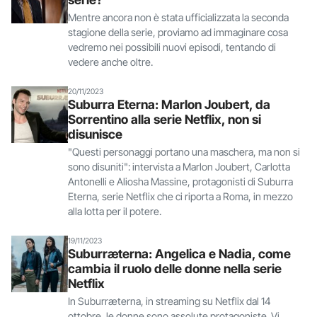
Mentre ancora non è stata ufficializzata la seconda
stagione della serie, proviamo ad immaginare cosa
vedremo nei possibili nuovi episodi, tentando di
vedere anche oltre.
20/11/2023
Suburra Eterna: Marlon Joubert, da
Sorrentino alla serie Netflix, non si
disunisce
"Questi personaggi portano una maschera, ma non si
sono disuniti": intervista a Marlon Joubert, Carlotta
Antonelli e Aliosha Massine, protagonisti di Suburra
Eterna, serie Netflix che ci riporta a Roma, in mezzo
alla lotta per il potere.
19/11/2023
Suburræterna: Angelica e Nadia, come
cambia il ruolo delle donne nella serie
Netflix
In Suburræterna, in streaming su Netflix dal 14
ottobre, le donne sono assolute protagoniste. Vi