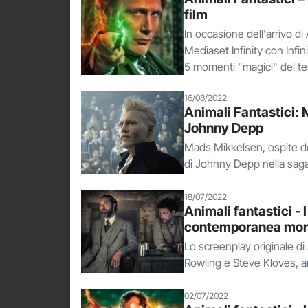
film
In occasione dell'arrivo di 
Mediaset Infinity con Infin
5 momenti "magici" del ter
16/08/2022
Animali Fantastici: 
Johnny Depp
Mads Mikkelsen, ospite del
di Johnny Depp nella saga 
18/07/2022
Animali fantastici - I 
contemporanea mon
Lo screenplay originale di A
Rowling e Steve Kloves, ar
02/07/2022