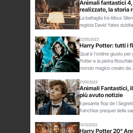
Animali fantastici 4
realizzato, la storia
La battaglia tra Albus Sile
regista David Yates dubita 
22/05/2023
Harry Potter: tutti i 
Qual è l'ordine giusto per 
Potter e la pietra filosofale
mondo magico creato da J
21/01/2023
Animali Fantastici, 
più avuto notizie
Il pesante flop de I Segret
franchise prequel della sag
01/12/2022
Harry Potter 20° Anni