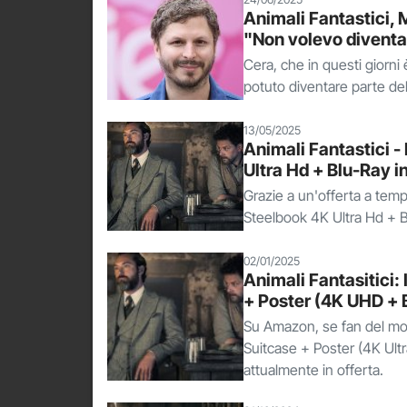
Animali Fantastici, M
"Non volevo diventa
Cera, che in questi giorni
potuto diventare parte de
13/05/2025
Animali Fantastici - 
Ultra Hd + Blu-Ray i
Grazie a un'offerta a tem
Steelbook 4K Ultra Hd + Blu
02/01/2025
Animali Fantasitici: 
+ Poster (4K UHD + 
Su Amazon, se fan del mon
Suitcase + Poster (4K Ultra
attualmente in offerta.