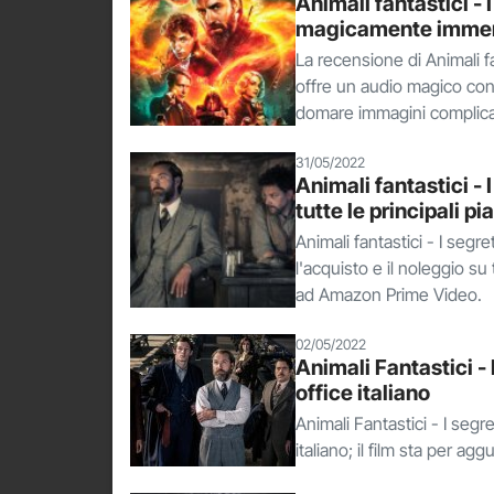
Animali fantastici - 
magicamente immers
La recensione di Animali fa
offre un audio magico con 
domare immagini complicate
31/05/2022
Animali fantastici - 
tutte le principali 
Animali fantastici - I segr
l'acquisto e il noleggio su
ad Amazon Prime Video.
02/05/2022
Animali Fantastici - I
office italiano
Animali Fantastici - I segr
italiano; il film sta per a