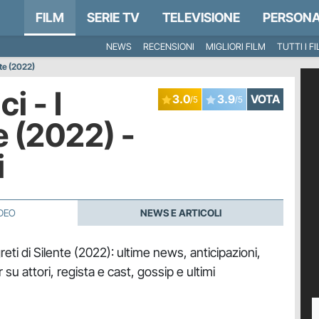
FILM
SERIE TV
TELEVISIONE
PERSONA
NEWS
RECENSIONI
MIGLIORI FILM
TUTTI I F
nte (2022)
i - I
3.0
3.9
VOTA
/5
/5
e (2022) -
i
DEO
NEWS E ARTICOLI
greti di Silente (2022): ultime news, anticipazioni,
 su attori, regista e cast, gossip e ultimi