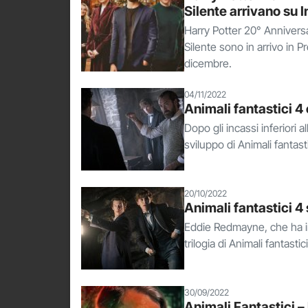
Silente arrivano su I
Harry Potter 20° Anniversar
Silente sono in arrivo in P
dicembre.
04/11/2022
Animali fantastici 4 e
Dopo gli incassi inferiori al
sviluppo di Animali fantas
20/10/2022
Animali fantastici 4
Eddie Redmayne, che ha in
trilogia di Animali fantasti
30/09/2022
Animali Fantastici –