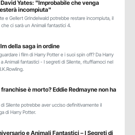
, David Yates: "Improbabile che venga
 resterà incompiuta"
nte e Gellert Grindelwald potrebbe restare incompiuta, il
che ci sarà un Animali fantastici 4.
film della saga in ordine
guardare i film di Harry Potter e i suoi spin off? Da Harry
 a Animali fantastici - I segreti di Silente, rituffiamoci nel
.K.Rowling.
il franchise è morto? Eddie Redmayne non ha
i di Silente potrebbe aver ucciso definitivamente il
a di Harry Potter.
versario e Animali Fantastici – I Segreti di