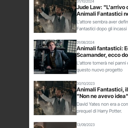
31/10/2024
Jude Law: "L'arrivo d
Animali Fantastici n
L'attore sembra aver defin
Fantastici dopo gli incassi
01/08/2024
Animali fantastici:
Scamander, ecco do
L'attore tornerà nei panni 
questo nuovo progetto
30/10/2023
Animali Fantastici, i
"Non ne avevo idea
David Yates non era a cono
prequel di Harry Potter.
13/09/2023