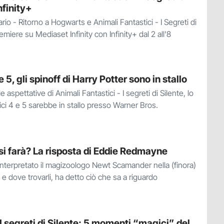
nfinity+
io - Ritorno a Hogwarts e Animali Fantastici - I Segreti di
remiere su Mediaset Infinity con Infinity+ dal 2 all'8
 5, gli spinoff di Harry Potter sono in stallo
le aspettative di Animali Fantastici - I segreti di Silente, lo
tici 4 e 5 sarebbe in stallo presso Warner Bros.
 si farà? La risposta di Eddie Redmayne
terpretato il magizoologo Newt Scamander nella (finora)
ci e dove trovarli, ha detto ciò che sa a riguardo
 I segreti di Silente: 5 momenti “magici” del