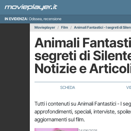
IN EVIDENZA:
Odissea, recensione
Movieplayer
Film
Animali Fantastici - I segreti di Sile
Animali Fantastic
segreti di Silent
Notizie e Articol
SCHEDA
VI
Tutti i contenuti su Animali Fantastici - I se
approfondimenti, speciali, interviste, spoiler
aggiornamenti sul film.
24/06/2025