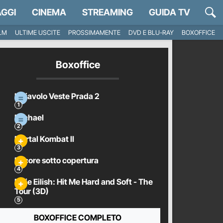
GGI
CINEMA
STREAMING
GUIDA TV
ILM
ULTIME USCITE
PROSSIMAMENTE
DVD E BLU-RAY
BOXOFFICE
Boxoffice
Il Diavolo Veste Prada 2
Michael
Mortal Kombat II
Pecore sotto copertura
Billie Eilish: Hit Me Hard and Soft - The
Tour (3D)
BOXOFFICE COMPLETO