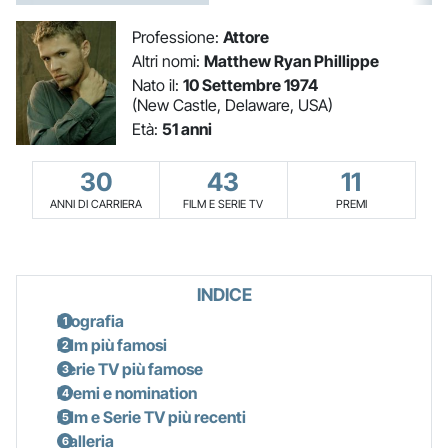
Professione:
Attore
Altri nomi:
Matthew Ryan Phillippe
Nato il:
10 Settembre 1974
(New Castle, Delaware, USA)
Età:
51 anni
30
43
11
ANNI DI CARRIERA
FILM E SERIE TV
PREMI
INDICE
Biografia
Film più famosi
Serie TV più famose
Premi e nomination
Film e Serie TV più recenti
Galleria