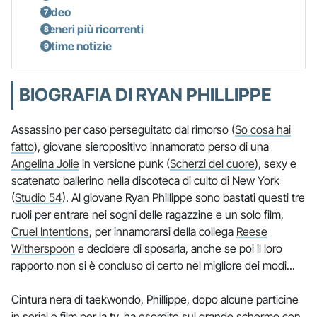
Video
Generi più ricorrenti
Ultime notizie
BIOGRAFIA DI RYAN PHILLIPPE
Assassino per caso perseguitato dal rimorso (
So cosa hai
fatto
), giovane sieropositivo innamorato perso di una
Angelina Jolie
in versione punk (
Scherzi del cuore
), sexy e
scatenato ballerino nella discoteca di culto di New York
(
Studio 54
). Al giovane Ryan Phillippe sono bastati questi tre
ruoli per entrare nei sogni delle ragazzine e un solo film,
Cruel Intentions
, per innamorarsi della collega
Reese
Witherspoon
e decidere di sposarla, anche se poi il loro
rapporto non si è concluso di certo nel migliore dei modi...
Cintura nera di taekwondo, Phillippe, dopo alcune particine
in serial e film per la tv, ha esordito sul grande schermo con