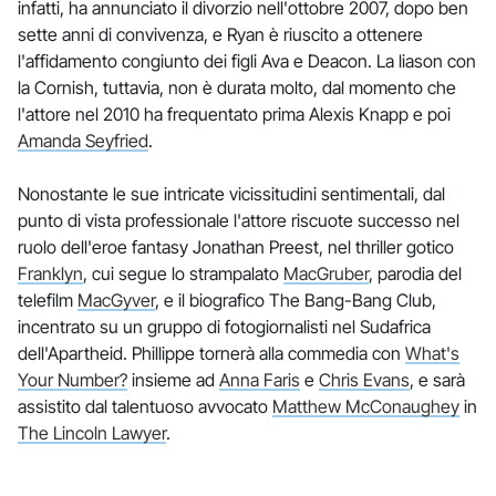
infatti, ha annunciato il divorzio nell'ottobre 2007, dopo ben
sette anni di convivenza, e Ryan è riuscito a ottenere
l'affidamento congiunto dei figli Ava e Deacon. La liason con
la Cornish, tuttavia, non è durata molto, dal momento che
l'attore nel 2010 ha frequentato prima Alexis Knapp e poi
Amanda Seyfried
.
Nonostante le sue intricate vicissitudini sentimentali, dal
punto di vista professionale l'attore riscuote successo nel
ruolo dell'eroe fantasy Jonathan Preest, nel thriller gotico
Franklyn
, cui segue lo strampalato
MacGruber
, parodia del
telefilm
MacGyver
, e il biografico The Bang-Bang Club,
incentrato su un gruppo di fotogiornalisti nel Sudafrica
dell'Apartheid. Phillippe tornerà alla commedia con
What's
Your Number?
insieme ad
Anna Faris
e
Chris Evans
, e sarà
assistito dal talentuoso avvocato
Matthew McConaughey
in
The Lincoln Lawyer
.