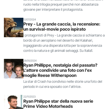
ruolo nella trilogia prequel perché non abbastanza
giovane per interpretare il protagonista.
12/07/2024
Prey - La grande caccia, la recensione:
un survival-movie poco ispirato
I protagonisti di Prey - La grande caccia si schiantano a
bordo di un aeroplano nel deserto del Kalahari,
ingaggiando una disperata lotta per la sopravvivenza
contro la natura e gli animali selvaggi. Su Italia1.
28/05/2024
Ryan Phillippe, nostalgia del passato?
L'attore condivide una foto con l'ex
moglie Reese Witherspoon
La star di Crash ha condiviso nelle storie una foto del
periodo in cui era sposato con l'attrice.
22/11/2023
Ryan Philippe star della nuova serie
Prime Video Motorheads