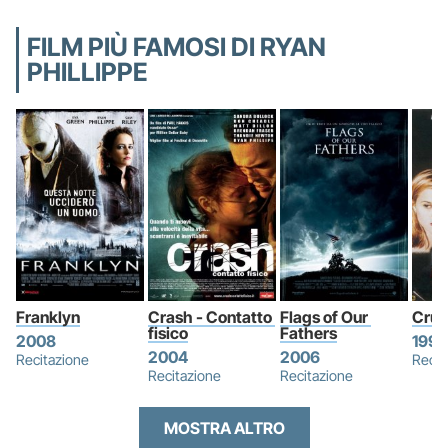
FILM PIÙ FAMOSI DI RYAN
PHILLIPPE
Franklyn
Crash - Contatto 
Flags of Our 
Crue
fisico
Fathers
2008
1999
2004
2006
Recitazione
Recit
Recitazione
Recitazione
MOSTRA ALTRO