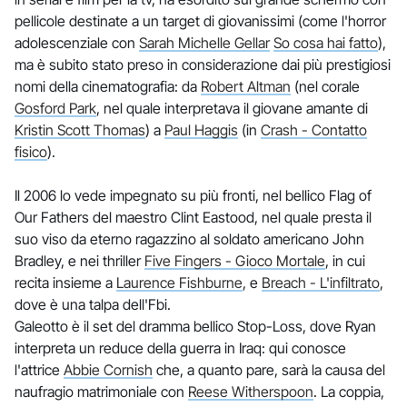
pellicole destinate a un target di giovanissimi (come l'horror
adolescenziale con
Sarah Michelle Gellar
So cosa hai fatto
),
ma è subito stato preso in considerazione dai più prestigiosi
nomi della cinematografia: da
Robert Altman
(nel corale
Gosford Park
, nel quale interpretava il giovane amante di
Kristin Scott Thomas
) a
Paul Haggis
(in
Crash - Contatto
fisico
).
Il 2006 lo vede impegnato su più fronti, nel bellico Flag of
Our Fathers del maestro Clint Eastood, nel quale presta il
suo viso da eterno ragazzino al soldato americano John
Bradley, e nei thriller
Five Fingers - Gioco Mortale
, in cui
recita insieme a
Laurence Fishburne
, e
Breach - L'infiltrato
,
dove è una talpa dell'Fbi.
Galeotto è il set del dramma bellico Stop-Loss, dove Ryan
interpreta un reduce della guerra in Iraq: qui conosce
l'attrice
Abbie Cornish
che, a quanto pare, sarà la causa del
naufragio matrimoniale con
Reese Witherspoon
. La coppia,