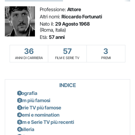
Professione:
Attore
Altri nomi:
Riccardo Fortunati
Nato il:
29 Agosto 1968
(Roma, Italia)
Età:
57 anni
36
57
3
ANNI DI CARRIERA
FILM E SERIE TV
PREMI
INDICE
Biografia
Film più famosi
Serie TV più famose
Premi e nomination
Film e Serie TV più recenti
Galleria