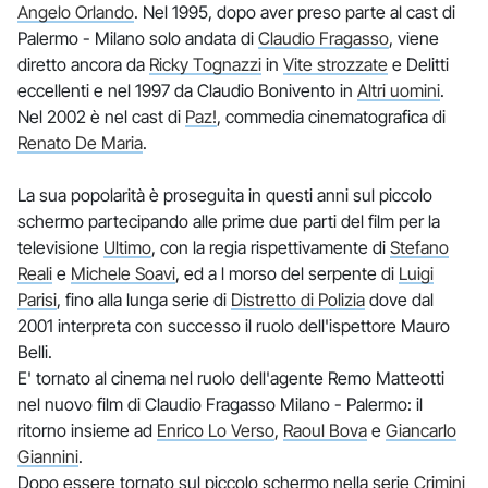
Angelo Orlando
. Nel 1995, dopo aver preso parte al cast di
Palermo - Milano solo andata di
Claudio Fragasso
, viene
diretto ancora da
Ricky Tognazzi
in
Vite strozzate
e Delitti
eccellenti e nel 1997 da Claudio Bonivento in
Altri uomini
.
Nel 2002 è nel cast di
Paz!
, commedia cinematografica di
Renato De Maria
.
La sua popolarità è proseguita in questi anni sul piccolo
schermo partecipando alle prime due parti del film per la
televisione
Ultimo
, con la regia rispettivamente di
Stefano
Reali
e
Michele Soavi
, ed a l morso del serpente di
Luigi
Parisi
, fino alla lunga serie di
Distretto di Polizia
dove dal
2001 interpreta con successo il ruolo dell'ispettore Mauro
Belli.
E' tornato al cinema nel ruolo dell'agente Remo Matteotti
nel nuovo film di Claudio Fragasso Milano - Palermo: il
ritorno insieme ad
Enrico Lo Verso
,
Raoul Bova
e
Giancarlo
Giannini
.
Dopo essere tornato sul piccolo schermo nella serie
Crimini