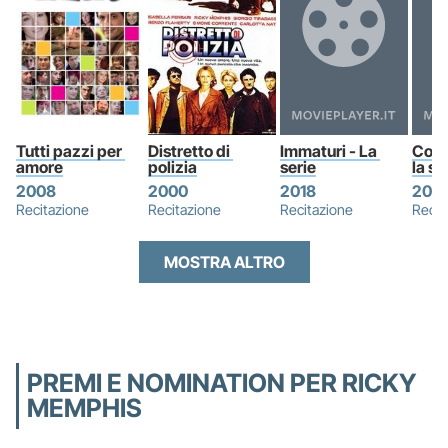
Tutti pazzi per 
Distretto di 
Immaturi - La 
Come
amore
polizia
serie
la se
2008
2000
2018
2013
Recitazione
Recitazione
Recitazione
Recit
MOSTRA ALTRO
PREMI E NOMINATION PER RICKY
MEMPHIS