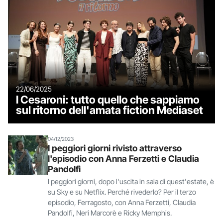
22/06/2025
I Cesaroni: tutto quello che sappiamo
sul ritorno dell'amata fiction Mediaset
04/12/2023
I peggiori giorni rivisto attraverso
l'episodio con Anna Ferzetti e Claudia
Pandolfi
I peggiori giorni, dopo l'uscita in sala di quest'estate, è
su Sky e su Netflix. Perché rivederlo? Per il terzo
episodio, Ferragosto, con Anna Ferzetti, Claudia
Pandolfi, Neri Marcorè e Ricky Memphis.