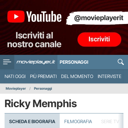
PERSONAGGI
NATI OGGI
PIÙ PREMIATI
DEL MOMENTO
INTERVISTE
Movieplayer
Personaggi
Ricky Memphis
SCHEDA E BIOGRAFIA
FILMOGRAFIA
SERIE TV