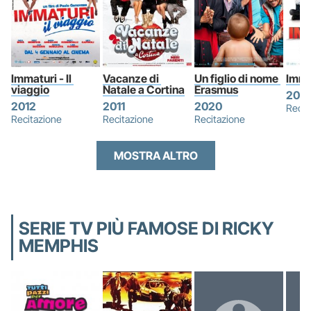
Immaturi - Il 
Vacanze di 
Un figlio di nome 
Imma
viaggio
Natale a Cortina
Erasmus
2011
2012
2011
2020
Recit
Recitazione
Recitazione
Recitazione
MOSTRA ALTRO
SERIE TV PIÙ FAMOSE DI RICKY
MEMPHIS