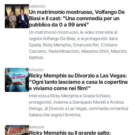
24/06/2023
Un matrimonio mostruoso, Volfango De
Biasi e il cast: "Una commedia per un
pubblico da 0 a 99 anni"
Un matrimonio mostruoso, le video interviste al
regista Volfango De Biasi, e ai protagonisti: Ilaria
Spada, Ricky Memphis, Emanuela Rei, Cristiano
Caccamo, Paola Minaccioni, Massimo Ghini, Maurizio
Mattioli.
11/10/2020
Ricky Memphis su Divorzio a Las Vegas:
“Ogni tanto lasciamo a casa la copertina
e viviamo come nei film!”
Intervista a Ricky Memphis e Grazia Schiavo,
protagonisti, insieme a Giampaolo Morelli e Andrea
Delogu, di Divorzio a Las Vegas, commedia romantica
italiana che sogna l'America.
16/06/2019
Ricky Memphis su Il grande salto: