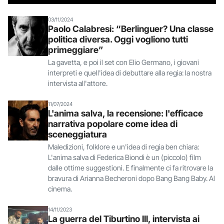
03/11/2024
Paolo Calabresi: “Berlinguer? Una classe
politica diversa. Oggi vogliono tutti
primeggiare”
La gavetta, e poi il set con Elio Germano, i giovani
interpreti e quell'idea di debuttare alla regia: la nostra
intervista all'attore.
11/07/2024
L'anima salva, la recensione: l'efficace
narrativa popolare come idea di
sceneggiatura
Maledizioni, folklore e un'idea di regia ben chiara:
L'anima salva di Federica Biondi è un (piccolo) film
dalle ottime suggestioni. E finalmente ci fa ritrovare la
bravura di Arianna Becheroni dopo Bang Bang Baby. Al
cinema.
14/11/2023
La guerra del Tiburtino III, intervista ai