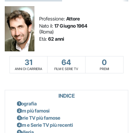
Professione:
Attore
Nato il:
17 Giugno 1964
(Roma)
Età:
62 anni
31
64
0
ANNI DI CARRIERA
FILM E SERIE TV
PREMI
INDICE
Biografia
Film più famosi
Serie TV più famose
Film e Serie TV più recenti
Galleria