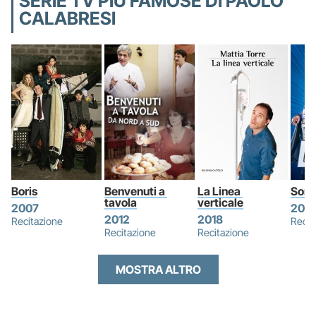
SERIE TV PIÙ FAMOSE DI PAOLO
CALABRESI
Boris
Benvenuti a 
La Linea 
Sono 
tavola
verticale
2007
202
2012
2018
Recitazione
Recit
Recitazione
Recitazione
MOSTRA ALTRO