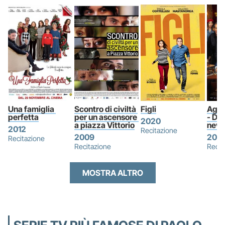
Una famiglia 
Scontro di civiltà 
Figli
Agat
perfetta
per un ascensore 
- Del
2020
a piazza Vittorio
nevi
2012
Recitazione
2009
202
Recitazione
Recitazione
Recit
MOSTRA ALTRO