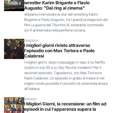
wrestler Karim Brigante e Flavio
Augusto: "Dal ring al cinema"
Abbiamo intervistato le star del wrestling Karim
Brigante e Flavio Augusto, tra i grandi protagonisti del
film La guerra del Tiburtino III, esilarante commedia
sci-fi ambientata nella periferia romana.
13/04/2023
I migliori giorni rivisto attraverso
l'episodio con Max Tortora e Paolo
Calabresi
I migliori giorni, dopo il passaggio in sala, è su Netflix
(subito in top 10) e su Sky. Perché rivederlo? Per il
secondo episodio, Capodanno, con Max Tortora e
Paolo Calabresi. Un episodio in grado di tradurre nel
miglior modo possibile il concetto di commedia amara
all'italiana.
01/01/2023
I Migliori Giorni, la recensione: un film ad
episodi in cui l'apparenza supera la