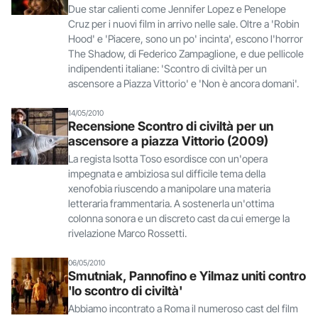
Due star calienti come Jennifer Lopez e Penelope
Cruz per i nuovi film in arrivo nelle sale. Oltre a 'Robin
Hood' e 'Piacere, sono un po' incinta', escono l'horror
The Shadow, di Federico Zampaglione, e due pellicole
indipendenti italiane: 'Scontro di civiltà per un
ascensore a Piazza Vittorio' e 'Non è ancora domani'.
14/05/2010
Recensione Scontro di civiltà per un
ascensore a piazza Vittorio (2009)
La regista Isotta Toso esordisce con un'opera
impegnata e ambiziosa sul difficile tema della
xenofobia riuscendo a manipolare una materia
letteraria frammentaria. A sostenerla un'ottima
colonna sonora e un discreto cast da cui emerge la
rivelazione Marco Rossetti.
06/05/2010
Smutniak, Pannofino e Yilmaz uniti contro
'lo scontro di civiltà'
Abbiamo incontrato a Roma il numeroso cast del film