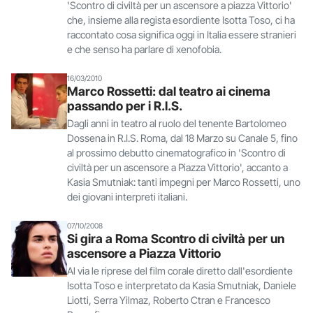
'Scontro di civiltà per un ascensore a piazza Vittorio'
che, insieme alla regista esordiente Isotta Toso, ci ha
raccontato cosa significa oggi in Italia essere stranieri
e che senso ha parlare di xenofobia.
16/03/2010
Marco Rossetti: dal teatro ai cinema
passando per i R.I.S.
Dagli anni in teatro al ruolo del tenente Bartolomeo
Dossena in R.I.S. Roma, dal 18 Marzo su Canale 5, fino
al prossimo debutto cinematografico in 'Scontro di
civiltà per un ascensore a Piazza Vittorio', accanto a
Kasia Smutniak: tanti impegni per Marco Rossetti, uno
dei giovani interpreti italiani.
07/10/2008
Si gira a Roma Scontro di civiltà per un
ascensore a Piazza Vittorio
Al via le riprese del film corale diretto dall'esordiente
Isotta Toso e interpretato da Kasia Smutniak, Daniele
Liotti, Serra Yilmaz, Roberto Ctran e Francesco