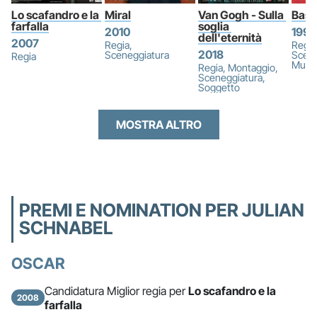
Lo scafandro e la 
Miral
Van Gogh - Sulla 
Basq
farfalla
soglia 
2010
1996
dell'eternità
2007
Regia,
Regia
2018
Sceneggiatura
Scene
Regia
Musi
Regia, Montaggio,
Sceneggiatura,
Soggetto
MOSTRA ALTRO
PREMI E NOMINATION PER JULIAN
SCHNABEL
OSCAR
Candidatura Miglior regia per
Lo scafandro e la
2008
farfalla