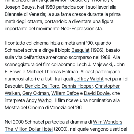
Joseph Beuys. Nel 1980 partecipa con i suoi lavori alla
Biennale di Venezia; la sua fama cresce durante la prima
metà degli ottanta, portandolo a diventare una figura
importante del movimento Neo-Espressionista.
Il contatto col cinema inizia a metà anni '90, quando
Schnabel scrive e dirige il biopic
Basquiat
(1996), basato
sulla vita dell'artista americano scomparso nel 1988. Alla
sceneggiatura del film collaborano Lech J. Majewski, John
F. Bowe e Michael Thomas Holman. Al cast partecipano
numerosi attori e artisti, tra i quali
Jeffrey Wright
nei panni di
Basquiat,
Benicio Del Toro
,
Dennis Hopper
,
Christopher
Walken
,
Gary Oldman
,
Willem Dafoe
e
David Bowie
, che
interpreta
Andy Warhol
. Il film riceve una nomination alla
Mostra del Cinema di Venezia del '96.
Nel 2000 Schnabel partecipa al dramma di
Wim Wenders
The Million Dollar Hotel
(2000), nel quale vengono usati dei