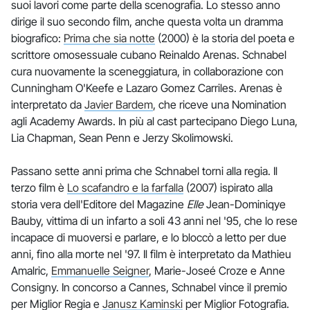
suoi lavori come parte della scenografia. Lo stesso anno
dirige il suo secondo film, anche questa volta un dramma
biografico:
Prima che sia notte
(2000) è la storia del poeta e
scrittore omosessuale cubano Reinaldo Arenas. Schnabel
cura nuovamente la sceneggiatura, in collaborazione con
Cunningham O'Keefe e Lazaro Gomez Carriles. Arenas è
interpretato da
Javier Bardem
, che riceve una Nomination
agli Academy Awards. In più al cast partecipano Diego Luna,
Lia Chapman, Sean Penn e Jerzy Skolimowski.
Passano sette anni prima che Schnabel torni alla regia. Il
terzo film è
Lo scafandro e la farfalla
(2007) ispirato alla
storia vera dell'Editore del Magazine
Elle
Jean-Dominiqye
Bauby, vittima di un infarto a soli 43 anni nel '95, che lo rese
incapace di muoversi e parlare, e lo bloccò a letto per due
anni, fino alla morte nel '97. Il film è interpretato da Mathieu
Amalric,
Emmanuelle Seigner
, Marie-Joseé Croze e Anne
Consigny. In concorso a Cannes, Schnabel vince il premio
per Miglior Regia e
Janusz Kaminski
per Miglior Fotografia.