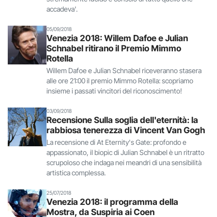
accadeva'.
05/09/2018
Venezia 2018: Willem Dafoe e Julian
Schnabel ritirano il Premio Mimmo
Rotella
Willem Dafoe e Julian Schnabel riceveranno stasera
alle ore 21:00 il premio Mimmo Rotella: scopriamo
insieme i passati vincitori del riconoscimento!
03/09/2018
Recensione Sulla soglia dell'eternità: la
rabbiosa tenerezza di Vincent Van Gogh
La recensione di At Eternity's Gate: profondo e
appassionato, il biopic di Julian Schnabel è un ritratto
scrupoloso che indaga nei meandri di una sensibilità
artistica complessa.
25/07/2018
Venezia 2018: il programma della
Mostra, da Suspiria ai Coen