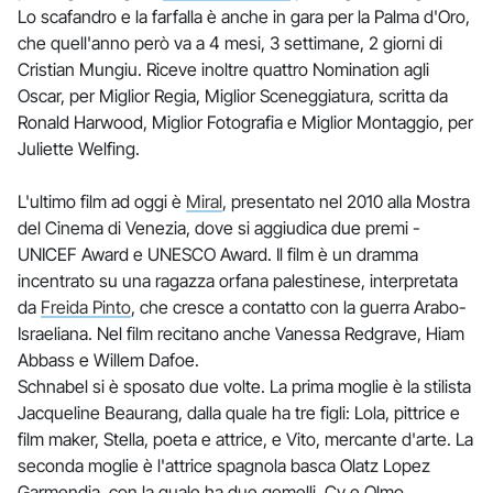
Lo scafandro e la farfalla è anche in gara per la Palma d'Oro,
che quell'anno però va a 4 mesi, 3 settimane, 2 giorni di
Cristian Mungiu. Riceve inoltre quattro Nomination agli
Oscar, per Miglior Regia, Miglior Sceneggiatura, scritta da
Ronald Harwood, Miglior Fotografia e Miglior Montaggio, per
Juliette Welfing.
L'ultimo film ad oggi è
Miral
, presentato nel 2010 alla Mostra
del Cinema di Venezia, dove si aggiudica due premi -
UNICEF Award e UNESCO Award. Il film è un dramma
incentrato su una ragazza orfana palestinese, interpretata
da
Freida Pinto
, che cresce a contatto con la guerra Arabo-
Israeliana. Nel film recitano anche Vanessa Redgrave, Hiam
Abbass e Willem Dafoe.
Schnabel si è sposato due volte. La prima moglie è la stilista
Jacqueline Beaurang, dalla quale ha tre figli: Lola, pittrice e
film maker, Stella, poeta e attrice, e Vito, mercante d'arte. La
seconda moglie è l'attrice spagnola basca Olatz Lopez
Garmendia, con la quale ha due gemelli, Cy e Olmo.