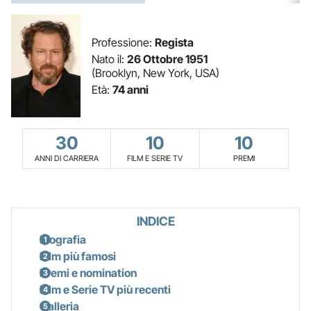
Professione:
Regista
Nato il:
26 Ottobre 1951
(Brooklyn, New York, USA)
Età:
74 anni
30
10
10
ANNI DI CARRIERA
FILM E SERIE TV
PREMI
INDICE
Biografia
Film più famosi
Premi e nomination
Film e Serie TV più recenti
Galleria