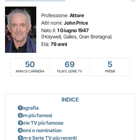
Professione:
Attore
Altri nomi:
John Price
Nato il:
1 Giugno 1947
(Holywell, Galles, Gran Bretagna)
Età:
79 anni
50
69
5
ANNI DI CARRIERA
FILM E SERIE TV
PREMI
INDICE
Biografia
Film più famosi
Serie TV più famose
Premi e nomination
Film e Serie TV più recenti