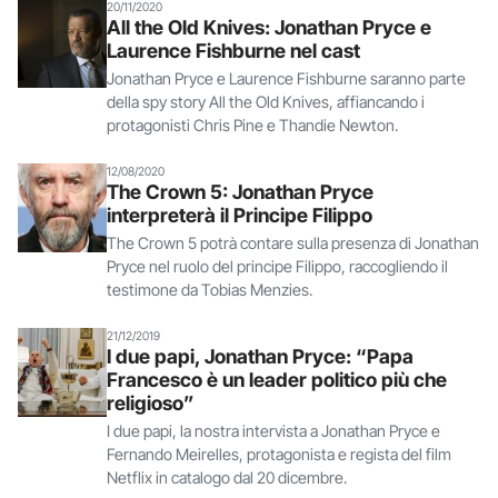
20/11/2020
All the Old Knives: Jonathan Pryce e
Laurence Fishburne nel cast
Jonathan Pryce e Laurence Fishburne saranno parte
della spy story All the Old Knives, affiancando i
protagonisti Chris Pine e Thandie Newton.
12/08/2020
The Crown 5: Jonathan Pryce
interpreterà il Principe Filippo
The Crown 5 potrà contare sulla presenza di Jonathan
Pryce nel ruolo del principe Filippo, raccogliendo il
testimone da Tobias Menzies.
21/12/2019
I due papi, Jonathan Pryce: “Papa
Francesco è un leader politico più che
religioso”
I due papi, la nostra intervista a Jonathan Pryce e
Fernando Meirelles, protagonista e regista del film
Netflix in catalogo dal 20 dicembre.