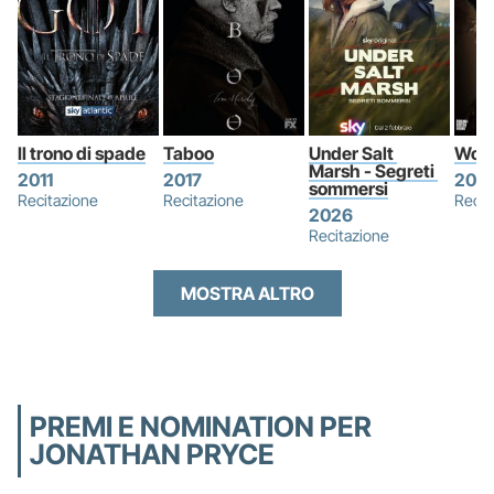
Il trono di spade
Taboo
Under Salt 
Wolf
Marsh - Segreti 
2011
2017
2015
sommersi
Recitazione
Recitazione
Recit
2026
Recitazione
MOSTRA ALTRO
PREMI E NOMINATION PER
JONATHAN PRYCE