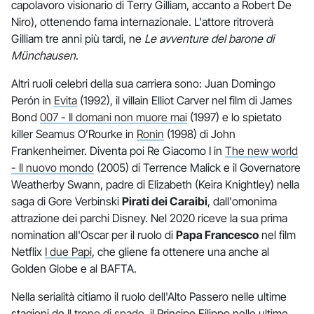
capolavoro visionario di Terry Gilliam, accanto a Robert De
Niro), ottenendo fama internazionale. L'attore ritroverà
Gilliam tre anni più tardi, ne
Le avventure del barone di
Münchausen
.
Altri ruoli celebri della sua carriera sono: Juan Domingo
Perón in
Evita
(1992), il villain Elliot Carver nel film di James
Bond
007 - Il domani non muore mai
(1997) e lo spietato
killer Seamus O’Rourke in
Ronin
(1998) di John
Frankenheimer. Diventa poi Re Giacomo I in
The new world
- Il nuovo mondo
(2005) di Terrence Malick e il Governatore
Weatherby Swann, padre di Elizabeth (Keira Knightley) nella
saga di Gore Verbinski
Pirati dei Caraibi
, dall'omonima
attrazione dei parchi Disney. Nel 2020 riceve la sua prima
nomination all'Oscar per il ruolo di
Papa Francesco
nel film
Netflix
I due Papi
, che gliene fa ottenere una anche al
Golden Globe e al BAFTA.
Nella serialità citiamo il ruolo dell'Alto Passero nelle ultime
stagioni de
Il trono di spade
, il Principe Filippo nelle ultime