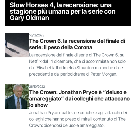
Slow Horses 4, la recensione: una
stagione più umana per la serie con
Gary Oldman
16/12/2023
The Crown 6, la recensione del finale di
serie: il peso della Corona
La recensione del finale di serie di The Crown 6, su
Netflix dal 14 dicembre, che ci accommiata non solo
dall'Elisabetta II di Imelda Staunton ma anche dalle
precedenti e dal period drama di Peter Morgan.
28/10/2022
The Crown: Jonathan Pryce è “deluso e
amareggiato” dai colleghi che attaccano
lo show
Jonathan Pryce ribatte alle critiche e agli attacchi dei
colleghi che hanno preso di mira il contenuto di The
Crown: dicendosi deluso e amareggiato.