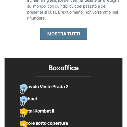
il cinema inglese, ideale 'vetrina' della Gran Bretagna
sul mondo, con quindici cult del passato e del
presente ai quali, Brexit o meno, non vorremmo mai
rinunciare.
MOSTRA TUTTI
Boxoffice
Il Diavolo Veste Prada 2
Michael
Mortal Kombat II
Pecore sotto copertura