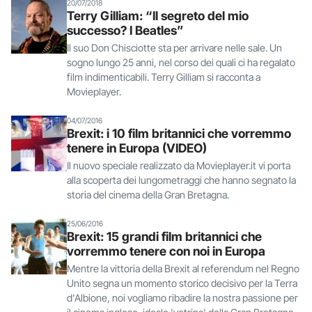
20/07/2018
Terry Gilliam: “Il segreto del mio
successo? I Beatles”
Il suo Don Chisciotte sta per arrivare nelle sale. Un
sogno lungo 25 anni, nel corso dei quali ci ha regalato
film indimenticabili. Terry Gilliam si racconta a
Movieplayer.
04/07/2016
Brexit: i 10 film britannici che vorremmo
tenere in Europa (VIDEO)
Il nuovo speciale realizzato da Movieplayer.it vi porta
alla scoperta dei lungometraggi che hanno segnato la
storia del cinema della Gran Bretagna.
25/06/2016
Brexit: 15 grandi film britannici che
vorremmo tenere con noi in Europa
Mentre la vittoria della Brexit al referendum nel Regno
Unito segna un momento storico decisivo per la Terra
d'Albione, noi vogliamo ribadire la nostra passione per