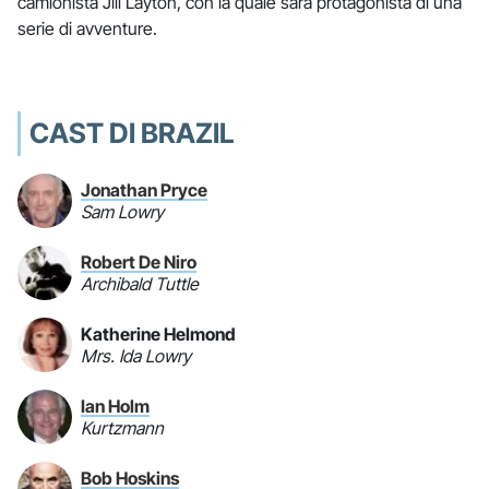
camionista Jill Layton, con la quale sarà protagonista di una
serie di avventure.
CAST DI BRAZIL
Jonathan Pryce
Sam Lowry
Robert De Niro
Archibald Tuttle
Katherine Helmond
Mrs. Ida Lowry
Ian Holm
Kurtzmann
Bob Hoskins