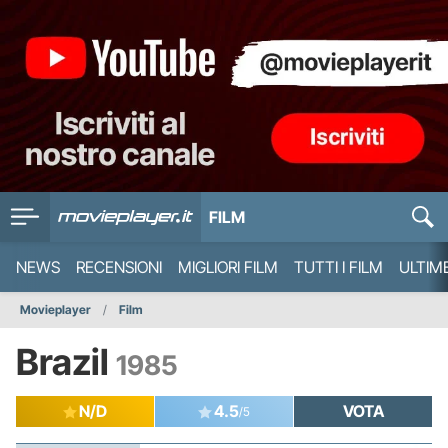
FILM
NEWS
RECENSIONI
MIGLIORI FILM
TUTTI I FILM
ULTIM
Movieplayer
Film
Brazil
1985
N/D
4.5
VOTA
/5