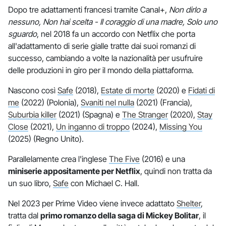
Dopo tre adattamenti francesi tramite Canal+,
Non dirlo a
nessuno, Non hai scelta - Il coraggio di una madre, Solo uno
sguardo
, nel 2018 fa un accordo con Netflix che porta
all'adattamento di serie gialle tratte dai suoi romanzi di
successo, cambiando a volte la nazionalità per usufruire
delle produzioni in giro per il mondo della piattaforma.
Nascono così
Safe
(2018),
Estate di morte
(2020) e
Fidati di
me
(2022) (Polonia),
Svaniti nel nulla
(2021) (Francia),
Suburbia killer
(2021) (Spagna) e
The Stranger
(2020),
Stay
Close
(2021),
Un inganno di troppo
(2024),
Missing You
(2025) (Regno Unito).
Parallelamente crea l'inglese
The Five
(2016) e una
miniserie appositamente per Netflix
, quindi non tratta da
un suo libro,
Safe
con Michael C. Hall.
Nel 2023 per Prime Video viene invece adattato
Shelter
,
tratta dal
primo romanzo della saga di Mickey Bolitar
, il