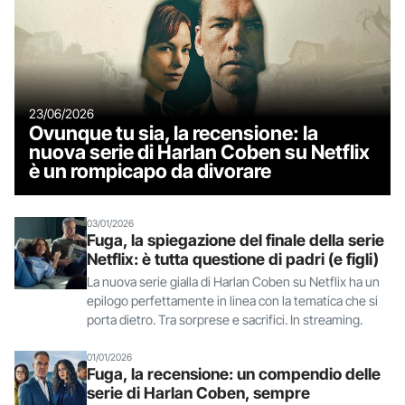
23/06/2026
Ovunque tu sia, la recensione: la
nuova serie di Harlan Coben su Netflix
è un rompicapo da divorare
03/01/2026
Fuga, la spiegazione del finale della serie
Netflix: è tutta questione di padri (e figli)
La nuova serie gialla di Harlan Coben su Netflix ha un
epilogo perfettamente in linea con la tematica che si
porta dietro. Tra sorprese e sacrifici. In streaming.
01/01/2026
Fuga, la recensione: un compendio delle
serie di Harlan Coben, sempre