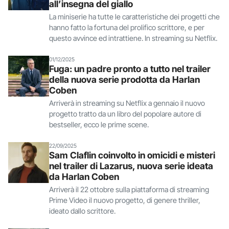
all’insegna del giallo
La miniserie ha tutte le caratteristiche dei progetti che
hanno fatto la fortuna del prolifico scrittore, e per
questo avvince ed intrattiene. In streaming su Netflix.
01/12/2025
Fuga: un padre pronto a tutto nel trailer
della nuova serie prodotta da Harlan
Coben
Arriverà in streaming su Netflix a gennaio il nuovo
progetto tratto da un libro del popolare autore di
bestseller, ecco le prime scene.
22/09/2025
Sam Claflin coinvolto in omicidi e misteri
nel trailer di Lazarus, nuova serie ideata
da Harlan Coben
Arriverà il 22 ottobre sulla piattaforma di streaming
Prime Video il nuovo progetto, di genere thriller,
ideato dallo scrittore.