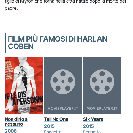
figlio di Myron che torna nella città natale dopo la morte del
padre.
FILM PIÙ FAMOSI DI HARLAN
COBEN
Non dirlo a 
Tell No One
Six Years
nessuno
2015
2015
2006
Soggetto
Soggetto