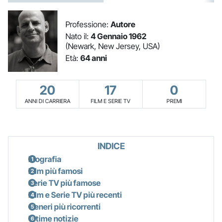
Professione:
Autore
Nato il:
4 Gennaio 1962
(Newark, New Jersey, USA)
Età:
64 anni
20
17
0
ANNI DI CARRIERA
FILM E SERIE TV
PREMI
INDICE
Biografia
Film più famosi
Serie TV più famose
Film e Serie TV più recenti
Generi più ricorrenti
Ultime notizie