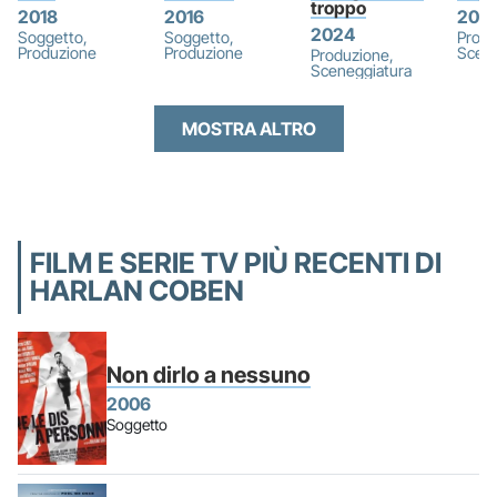
troppo
2018
2016
202
2024
Soggetto,
Soggetto,
Produ
Produzione
Produzione
Scene
Produzione,
Sceneggiatura
MOSTRA ALTRO
FILM E SERIE TV PIÙ RECENTI DI
HARLAN COBEN
Non dirlo a nessuno
2006
Soggetto