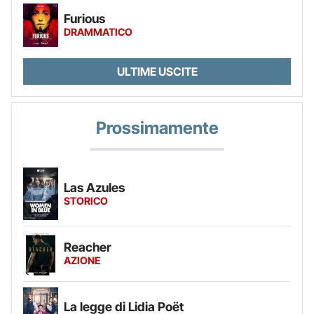
Furious
DRAMMATICO
ULTIME USCITE
Prossimamente
Las Azules
STORICO
Reacher
AZIONE
La legge di Lidia Poët