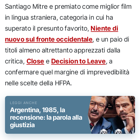
Santiago Mitre e premiato come miglior film
in lingua straniera, categoria in cui ha
superato il presunto favorito,
Niente di
nuovo sul fronte occidentale
, e un paio di
titoli almeno altrettanto apprezzati dalla
critica,
Close
e
Decision to Leave
, a
confermare quel margine di imprevedibilità
nelle scelte della HFPA.
Argentina, 1985, la
recensione: la parola alla
giustizia