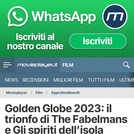
FILM
NEWS
RECENSIONI
MIGLIORI FILM
TUTTI I FILM
ULTIM
Movieplayer
Film
Approfondimenti
Golden Globe 2023: il
trionfo di The Fabelmans
e Gli spiriti dell’isola