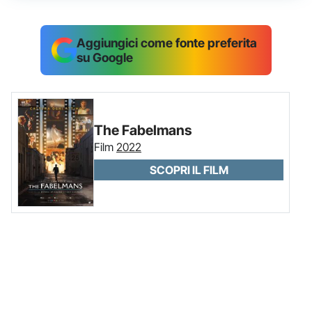
Aggiungici come fonte preferita
su Google
The Fabelmans
Film
2022
SCOPRI IL FILM