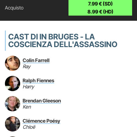
7.99 € (SD)
8.99 € (HD)
CAST DI IN BRUGES - LA
COSCIENZA DELL'ASSASSINO
Colin Farrell
Ray
Ralph Fiennes
Harry
Brendan Gleeson
Ken
Clémence Poésy
Chloë