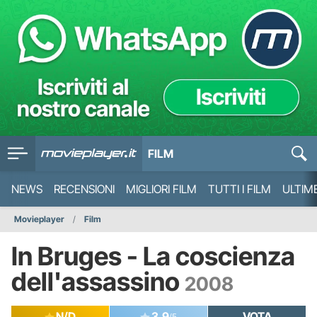
FILM
NEWS
RECENSIONI
MIGLIORI FILM
TUTTI I FILM
ULTIM
Movieplayer
Film
In Bruges - La coscienza
dell'assassino
2008
N/D
3.9
VOTA
/5