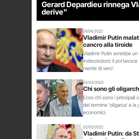
Gerard Depardieu rinnega Vlad
derive"
01/04/2022
Vladimir Putin mala
cancro alla tiroide
Vladimir Putin avrebbe un 
indiscrezioni: il portavoc
niente di vero'.
03/03/2022
Chi sono gli oligarchi
Ecco chi sono i principali 
del termine 'oligarca' e l
economici.
02/03/2022
Vladimir Putin: da S