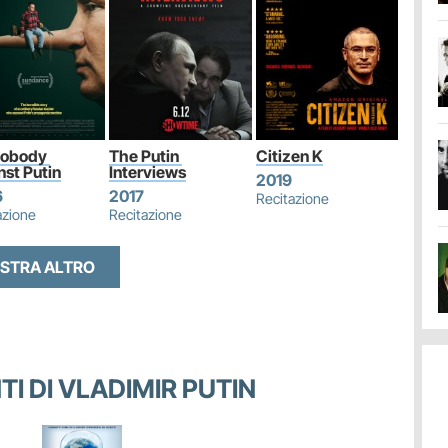
Nobody 
The Putin 
Citizen K
nst Putin
Interviews
2019
6
2017
Recitazione
azione
Recitazione
STRA ALTRO
NTI DI VLADIMIR PUTIN