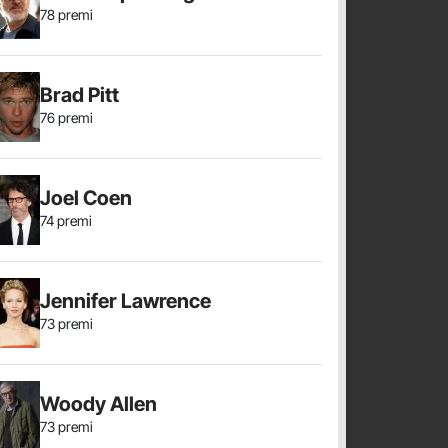
78 premi
Brad Pitt
76 premi
Joel Coen
74 premi
Jennifer Lawrence
73 premi
Woody Allen
73 premi