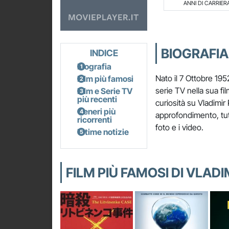
ANNI DI CARRIER
BIOGRAFIA
INDICE
Biografia
Nato il 7 Ottobre 195
Film più famosi
serie TV nella sua fil
Film e Serie TV
più recenti
curiosità su Vladimir P
Generi più
approfondimento, tutt
ricorrenti
foto e i video.
Ultime notizie
FILM PIÙ FAMOSI DI VLADI