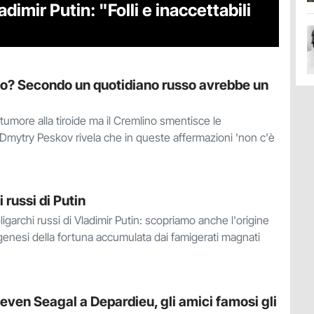
imir Putin: "Folli e inaccettabili
to? Secondo un quotidiano russo avrebbe un
tumore alla tiroide ma il Cremlino smentisce le
e Dmytry Peskov rivela che in queste affermazioni 'non c'è
 russi di Putin
oligarchi russi di Vladimir Putin: scopriamo anche l'origine
a genesi della fortuna accumulata dai famigerati magnati
teven Seagal a Depardieu, gli amici famosi gli