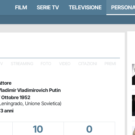
FILM
SERIE TV
TELEVISIONE
PERSONA
TV
STREAMING
FOTO
VIDEO
CITAZIONI
PREMI
ttore
ladimir Vladimirovich Putin
 Ottobre 1952
Leningrado, Unione Sovietica)
3 anni
10
0