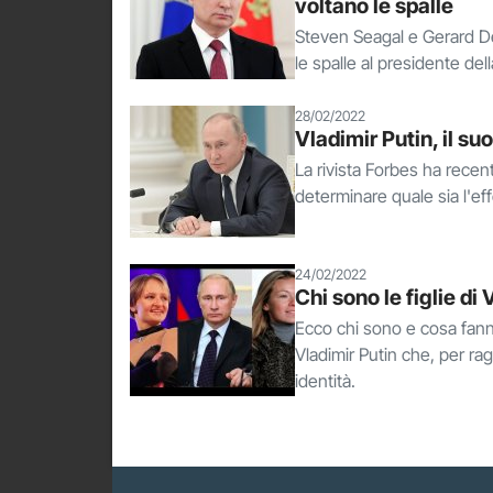
voltano le spalle
Steven Seagal e Gerard Dep
le spalle al presidente del
28/02/2022
Vladimir Putin, il su
La rivista Forbes ha recen
determinare quale sia l'eff
24/02/2022
Chi sono le figlie di
Ecco chi sono e cosa fanno
Vladimir Putin che, per ra
identità.