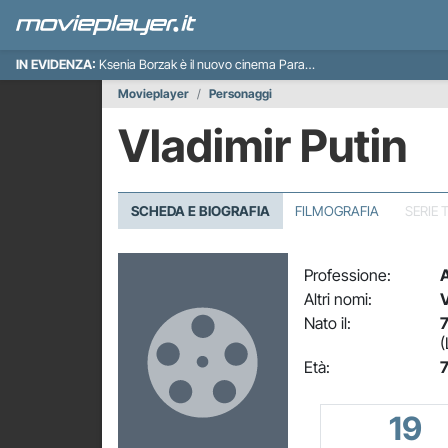
IN EVIDENZA:
Ksenia Borzak è il nuovo cinema Paradiso italiano
Movieplayer
Personaggi
Vladimir Putin
SCHEDA E BIOGRAFIA
FILMOGRAFIA
SERIE 
Professione:
A
Altri nomi:
V
Nato il:
7
(
Età:
7
19