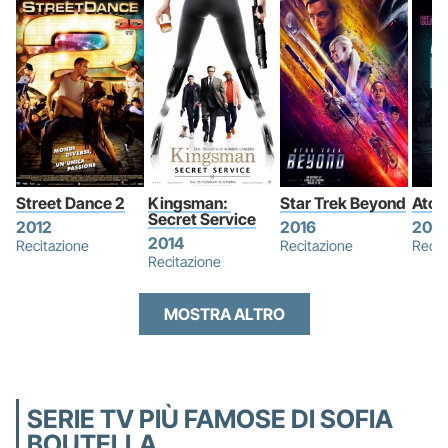
Street Dance 2
Kingsman: 
Star Trek Beyond
Atom
Secret Service
2012
2016
2017
2014
Recitazione
Recitazione
Recit
Recitazione
MOSTRA ALTRO
SERIE TV PIÙ FAMOSE DI SOFIA
BOUTELLA