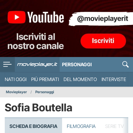
PERSONAGGI
NATI OGGI
PIÙ PREMIATI
DEL MOMENTO
INTERVISTE
Movieplayer
Personaggi
Sofia Boutella
SCHEDA E BIOGRAFIA
FILMOGRAFIA
SERIE TV