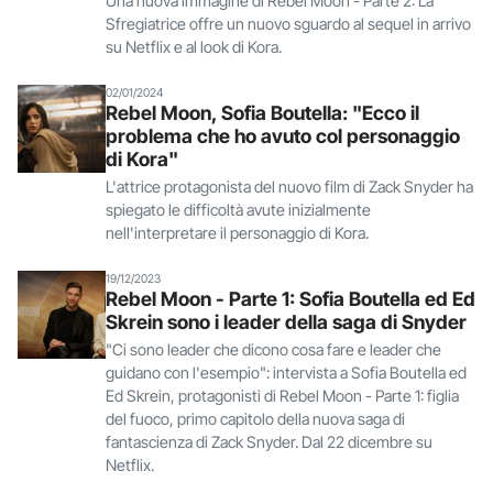
Una nuova immagine di Rebel Moon - Parte 2: La
Sfregiatrice offre un nuovo sguardo al sequel in arrivo
su Netflix e al look di Kora.
02/01/2024
Rebel Moon, Sofia Boutella: "Ecco il
problema che ho avuto col personaggio
di Kora"
L'attrice protagonista del nuovo film di Zack Snyder ha
spiegato le difficoltà avute inizialmente
nell'interpretare il personaggio di Kora.
19/12/2023
Rebel Moon - Parte 1: Sofia Boutella ed Ed
Skrein sono i leader della saga di Snyder
"Ci sono leader che dicono cosa fare e leader che
guidano con l'esempio": intervista a Sofia Boutella ed
Ed Skrein, protagonisti di Rebel Moon - Parte 1: figlia
del fuoco, primo capitolo della nuova saga di
fantascienza di Zack Snyder. Dal 22 dicembre su
Netflix.