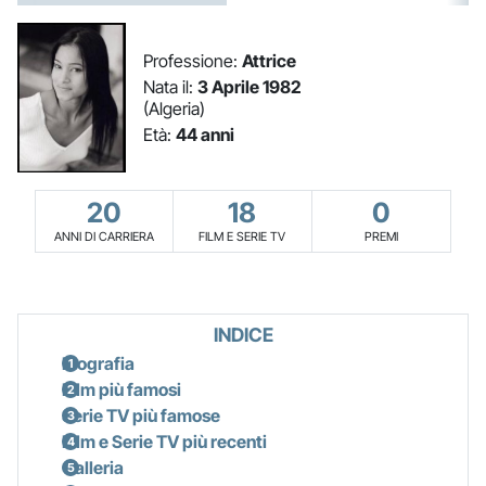
Professione:
Attrice
Nata il:
3 Aprile 1982
(Algeria)
Età:
44 anni
20
18
0
ANNI DI CARRIERA
FILM E SERIE TV
PREMI
INDICE
Biografia
Film più famosi
Serie TV più famose
Film e Serie TV più recenti
Galleria