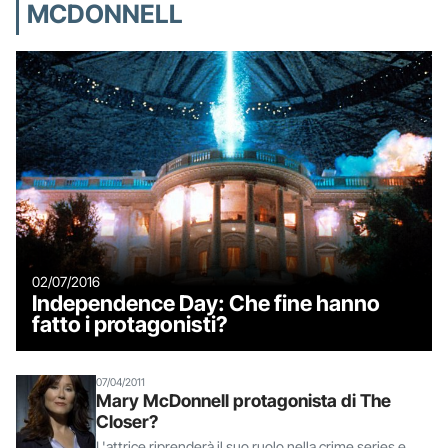
MCDONNELL
02/07/2016
Independence Day: Che fine hanno
fatto i protagonisti?
07/04/2011
Mary McDonnell protagonista di The
Closer?
L'attrice riprenderà il suo ruolo nella crime series e