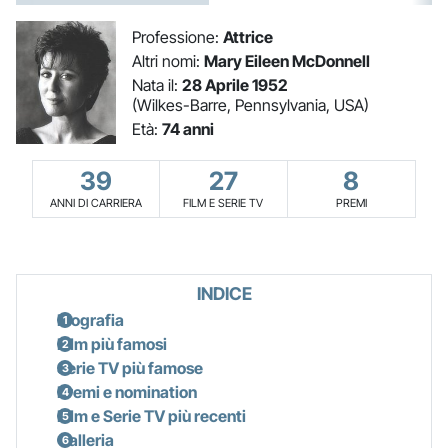
Professione:
Attrice
Altri nomi:
Mary Eileen McDonnell
Nata il:
28 Aprile 1952
(Wilkes-Barre, Pennsylvania, USA)
Età:
74 anni
39
27
8
ANNI DI CARRIERA
FILM E SERIE TV
PREMI
INDICE
Biografia
Film più famosi
Serie TV più famose
Premi e nomination
Film e Serie TV più recenti
Galleria