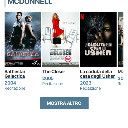
MCDONNELL
Battlestar 
The Closer
La caduta della 
Majo
Galactica
casa degli Usher
2005
2012
2004
2023
Recitazione
Recit
Recitazione
Recitazione
MOSTRA ALTRO