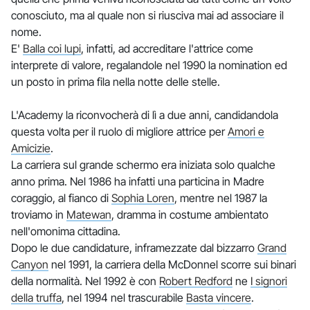
conosciuto, ma al quale non si riusciva mai ad associare il
nome.
E'
Balla coi lupi
, infatti, ad accreditare l'attrice come
interprete di valore, regalandole nel 1990 la nomination ed
un posto in prima fila nella notte delle stelle.
L'Academy la riconvocherà di lì a due anni, candidandola
questa volta per il ruolo di migliore attrice per
Amori e
Amicizie
.
La carriera sul grande schermo era iniziata solo qualche
anno prima. Nel 1986 ha infatti una particina in Madre
coraggio, al fianco di
Sophia Loren
, mentre nel 1987 la
troviamo in
Matewan
, dramma in costume ambientato
nell'omonima cittadina.
Dopo le due candidature, inframezzate dal bizzarro
Grand
Canyon
nel 1991, la carriera della McDonnel scorre sui binari
della normalità. Nel 1992 è con
Robert Redford
ne
I signori
della truffa
, nel 1994 nel trascurabile
Basta vincere
.