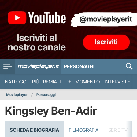
PERSONAGGI
NATI OGGI
PIÙ PREMIATI
DEL MOMENTO
INTERVISTE
Movieplayer
Personaggi
Kingsley Ben-Adir
SCHEDA E BIOGRAFIA
FILMOGRAFIA
SERIE TV