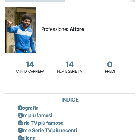
Professione:
Attore
14
14
0
ANNI DI CARRIERA
FILM E SERIE TV
PREMI
INDICE
Biografia
Film più famosi
Serie TV più famose
Film e Serie TV più recenti
Galleria