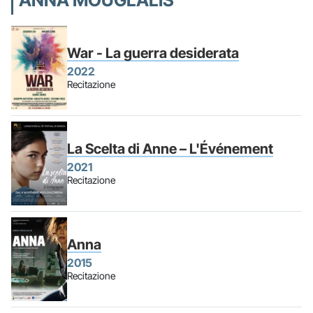
ANNA MOUGLALIS
War - La guerra desiderata
2022
Recitazione
La Scelta di Anne – L'Événement
2021
Recitazione
Anna
2015
Recitazione