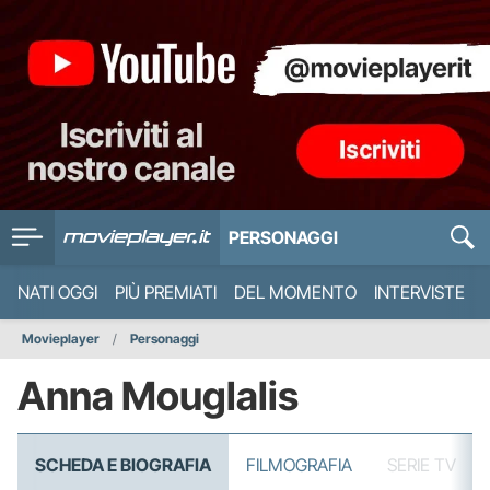
PERSONAGGI
NATI OGGI
PIÙ PREMIATI
DEL MOMENTO
INTERVISTE
Movieplayer
Personaggi
Anna Mouglalis
SCHEDA E BIOGRAFIA
FILMOGRAFIA
SERIE TV