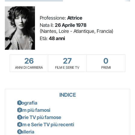
Professione:
Attrice
Nata il:
26 Aprile 1978
(Nantes, Loire - Atlantique, Francia)
Età:
48 anni
26
27
0
ANNI DI CARRIERA
FILM E SERIE TV
PREMI
INDICE
Biografia
Film più famosi
Serie TV più famose
Film e Serie TV più recenti
Galleria