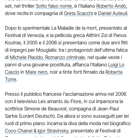
set, nel thriller
Sotto falso nome
, è l'italiano
Roberto Andò
,
dove recita in compagnia di
Greta Scacchi
e
Daniel Auteuil
.
Dopo lo sperimentale La Maladie de la mort, presentato al
Festival di Venezia, e la pellicola greca Alithini Zoi di Panos
Koutras, il 2005 e il 2006 si presentano come due anni fitti
di impegni per Mouglalis: tra i protagonisti dell'ultima fatica
di
Michele Placido
,
Romanzo criminale
, nel quale veste i
panni di una giovane prostituta, affianca l'italiano
Luigi Lo
Cascio
in
Mare nero
, noir a tinte forti firmato da
Roberta
Torre
.
Presso il pubblico francese l'acclamazione arriva nel 2006
con il televisivo Les amants du Flore, in cui impersona la
scrittrice Simone de Beauvoir, compagna di Jean-Paul
Sartre (Lorànt Deutsch). Da allora si sono susseguiti per lei
ruoli di primo piano: incarna la diva della moda nel biografico
Coco Chanel & Igor Stravinsky
, presentato al Festival di