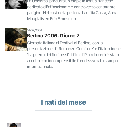
La Universal produrrà un biopic in lingua francese
dedicato all'affascinante e controverso cantautore
parigino. Nel cast della pellicola Laetitia Casta, Anna
Mouglalis ed Eric Elmosnino.
16/02/2006
Berlino 2006: Giorno 7
Giornata italiana al Festival di Berlino, con la
presentazione di 'Romanzo Criminale' e l'italo-cinese
'La guerra dei fiori rossi'. Il film di Placido però è stato
accolto con incomprensibile freddezza dalla stampa
internazionale.
I nati del mese