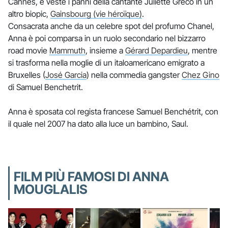
Cannes, e veste i panni della cantante Juliette Gréco in un
altro biopic,
Gainsbourg (vie héroïque)
.
Consacrata anche da un celebre spot del profumo Chanel,
Anna è poi comparsa in un ruolo secondario nel bizzarro
road movie
Mammuth
, insieme a
Gérard Depardieu
, mentre
si trasforma nella moglie di un italoamericano emigrato a
Bruxelles (
José Garcia
) nella commedia gangster
Chez Gino
di Samuel Benchetrit.
Anna è sposata col regista francese Samuel Benchétrit, con
il quale nel 2007 ha dato alla luce un bambino, Saul.
FILM PIÙ FAMOSI DI ANNA
MOUGLALIS