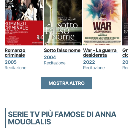
Romanzo 
Sotto falso nome
War - La guerra 
Grazi
criminale
desiderata
cioc
2004
2005
2022
200
Recitazione
Recitazione
Recitazione
Recit
MOSTRA ALTRO
SERIE TV PIÙ FAMOSE DI ANNA
MOUGLALIS