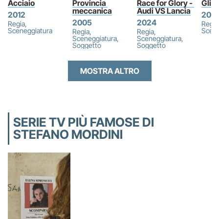
Acciaio
Provincia 
Race for Glory - 
Gli I
meccanica
Audi VS Lancia
2012
202
2005
2024
Regia,
Regia
Sceneggiatura
Scene
Regia,
Regia,
Sceneggiatura,
Sceneggiatura,
Soggetto
Soggetto
MOSTRA ALTRO
SERIE TV PIÙ FAMOSE DI
STEFANO MORDINI