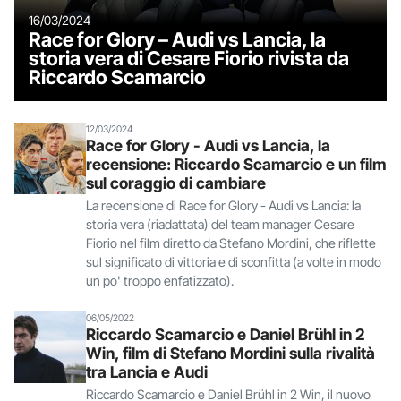
16/03/2024
Race for Glory – Audi vs Lancia, la
storia vera di Cesare Fiorio rivista da
Riccardo Scamarcio
12/03/2024
Race for Glory - Audi vs Lancia, la
recensione: Riccardo Scamarcio e un film
sul coraggio di cambiare
La recensione di Race for Glory - Audi vs Lancia: la
storia vera (riadattata) del team manager Cesare
Fiorio nel film diretto da Stefano Mordini, che riflette
sul significato di vittoria e di sconfitta (a volte in modo
un po' troppo enfatizzato).
06/05/2022
Riccardo Scamarcio e Daniel Brühl in 2
Win, film di Stefano Mordini sulla rivalità
tra Lancia e Audi
Riccardo Scamarcio e Daniel Brühl in 2 Win, il nuovo