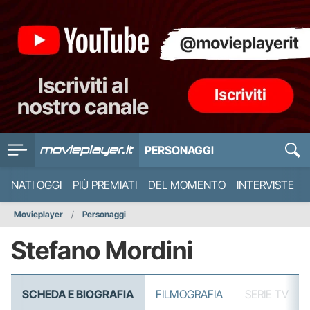
PERSONAGGI
NATI OGGI
PIÙ PREMIATI
DEL MOMENTO
INTERVISTE
Movieplayer
Personaggi
Stefano Mordini
SCHEDA E BIOGRAFIA
FILMOGRAFIA
SERIE TV