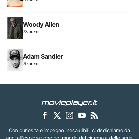
Woody Allen
73 premi
Adam Sandler
70 premi
Con curiosità e impegno inesauribili, ci dedichiamo da
anni all'esplorazione del mondo del cinema e delle serie