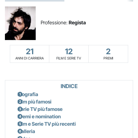
Professione:
Regista
21
12
2
ANNI DI CARRIERA
FILM E SERIE TV
PREMI
INDICE
Biografia
Film più famosi
Serie TV più famose
Premi e nomination
Film e Serie TV più recenti
Galleria