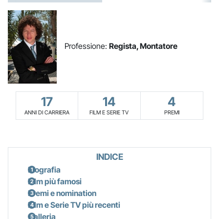
Professione:
Regista, Montatore
17
14
4
ANNI DI CARRIERA
FILM E SERIE TV
PREMI
INDICE
Biografia
Film più famosi
Premi e nomination
Film e Serie TV più recenti
Galleria