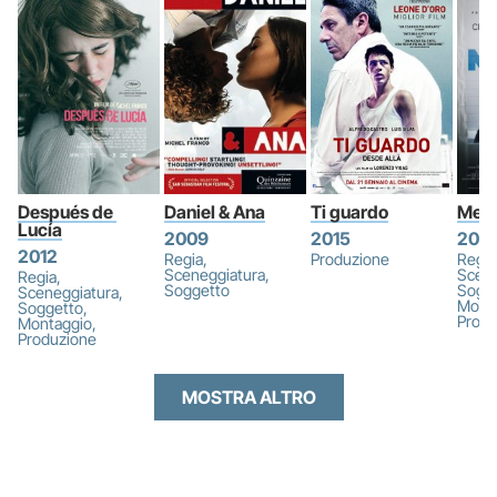
Después de 
Daniel & Ana
Ti guardo
Mem
Lucía
2009
2015
202
2012
Regia,
Produzione
Regia
Sceneggiatura,
Scene
Regia,
Soggetto
Sogge
Sceneggiatura,
Monta
Soggetto,
Produ
Montaggio,
Produzione
MOSTRA ALTRO