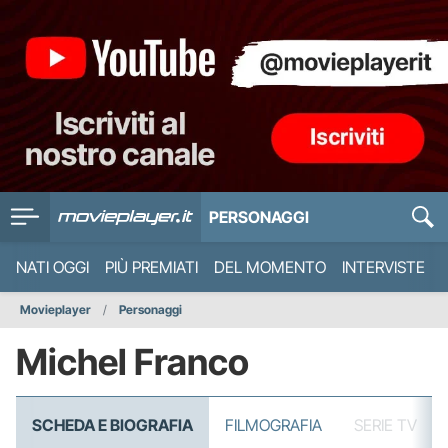
PERSONAGGI
NATI OGGI
PIÙ PREMIATI
DEL MOMENTO
INTERVISTE
Movieplayer
Personaggi
Michel Franco
SCHEDA E BIOGRAFIA
FILMOGRAFIA
SERIE TV