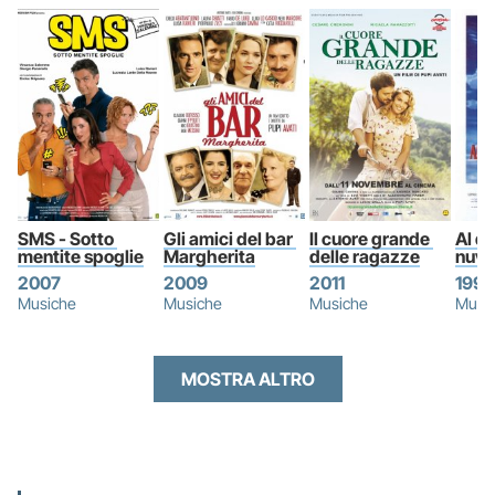
SMS - Sotto 
Gli amici del bar 
Il cuore grande 
Al di 
mentite spoglie
Margherita
delle ragazze
nuvo
2007
2009
2011
1995
Musiche
Musiche
Musiche
Musi
MOSTRA ALTRO