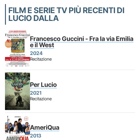
FILM E SERIE TV PIÙ RECENTI DI
LUCIO DALLA
Francesco Guccini - Fra la via Emilia
e il West
2024
Recitazione
Per Lucio
2021
Recitazione
AmeriQua
2013