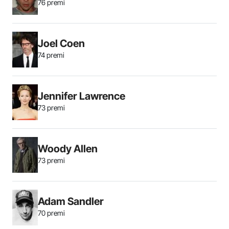
76 premi
Joel Coen
74 premi
Jennifer Lawrence
73 premi
Woody Allen
73 premi
Adam Sandler
70 premi