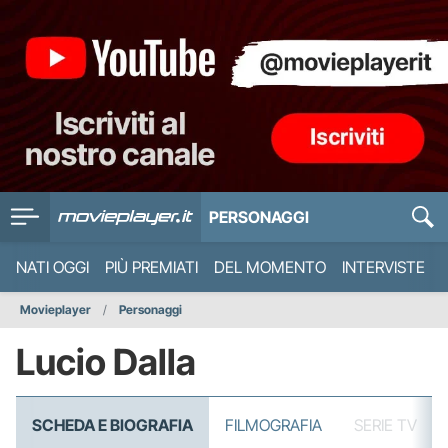
PERSONAGGI
NATI OGGI
PIÙ PREMIATI
DEL MOMENTO
INTERVISTE
Movieplayer
Personaggi
Lucio Dalla
SCHEDA E BIOGRAFIA
FILMOGRAFIA
SERIE TV