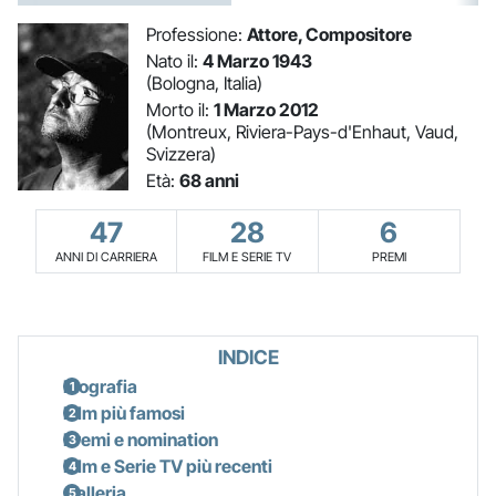
Professione:
Attore, Compositore
Nato il:
4 Marzo 1943
(Bologna, Italia)
Morto il:
1 Marzo 2012
(Montreux, Riviera-Pays-d'Enhaut, Vaud,
Svizzera)
Età:
68 anni
47
28
6
ANNI DI CARRIERA
FILM E SERIE TV
PREMI
INDICE
Biografia
Film più famosi
Premi e nomination
Film e Serie TV più recenti
Galleria