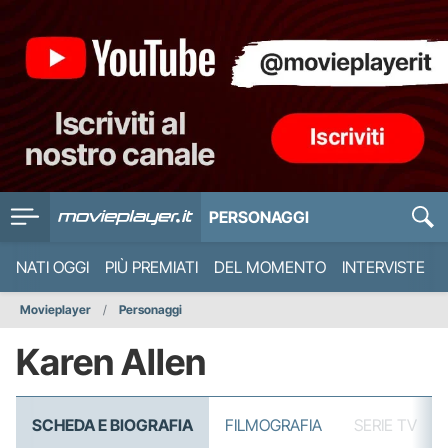
PERSONAGGI
NATI OGGI
PIÙ PREMIATI
DEL MOMENTO
INTERVISTE
Movieplayer
Personaggi
Karen Allen
SCHEDA E BIOGRAFIA
FILMOGRAFIA
SERIE TV