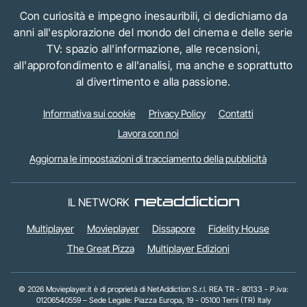
Con curiosità e impegno inesauribili, ci dedichiamo da
anni all'esplorazione del mondo del cinema e delle serie
TV: spazio all'informazione, alle recensioni,
all'approfondimento e all'analisi, ma anche e soprattutto
al divertimento e alla passione.
Informativa sui cookie
Privacy Policy
Contatti
Lavora con noi
Aggiorna le impostazioni di tracciamento della pubblicità
IL NETWORK
Multiplayer
Movieplayer
Dissapore
Fidelity House
The Great Pizza
Multiplayer Edizioni
© 2026 Movieplayer.it è di proprietà di NetAddiction S.r.l. REA TR - 80133 - P.iva:
01206540559 – Sede Legale: Piazza Europa, 19 - 05100 Terni (TR) Italy