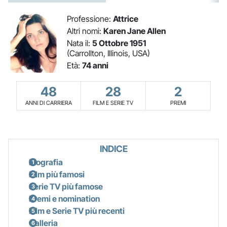
Professione:
Attrice
Altri nomi:
Karen Jane Allen
Nata il:
5 Ottobre 1951
(Carrollton, Illinois, USA)
Età:
74 anni
48
28
2
ANNI DI CARRIERA
FILM E SERIE TV
PREMI
INDICE
Biografia
Film più famosi
Serie TV più famose
Premi e nomination
Film e Serie TV più recenti
Galleria