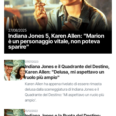
27/08/2025
Indiana Jones 5, Karen Allen: "Marion
è un personaggio vitale, non poteva
sparire"
07/07/2023
Indiana Jones e il Quadrante del Destino,
Karen Allen: "Delusa, mi aspettavo un
ruolo più ampio"
Karen Allen ha appena rivelato di essere rimasta
delusa dalla sceneggiatura di Indiana Jones e il
Quadrante del Destino: 'Mi aspettavo un ruolo più
ampio'.
15/12/2022
Indiana Jones e la Ruota del Destino: