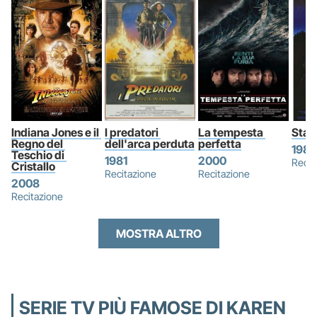
Indiana Jones e il 
I predatori 
La tempesta 
Star
Regno del 
dell'arca perduta
perfetta
1984
Teschio di 
1981
2000
Recit
Cristallo
Recitazione
Recitazione
2008
Recitazione
MOSTRA ALTRO
SERIE TV PIÙ FAMOSE DI KAREN