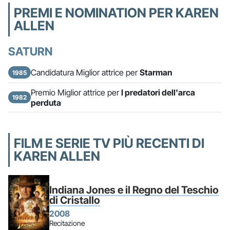
PREMI E NOMINATION PER KAREN
ALLEN
SATURN
Candidatura Miglior attrice per
Starman
1985
Premio Miglior attrice per
I predatori dell'arca
1982
perduta
FILM E SERIE TV PIÙ RECENTI DI
KAREN ALLEN
Indiana Jones e il Regno del Teschio
di Cristallo
2008
Recitazione