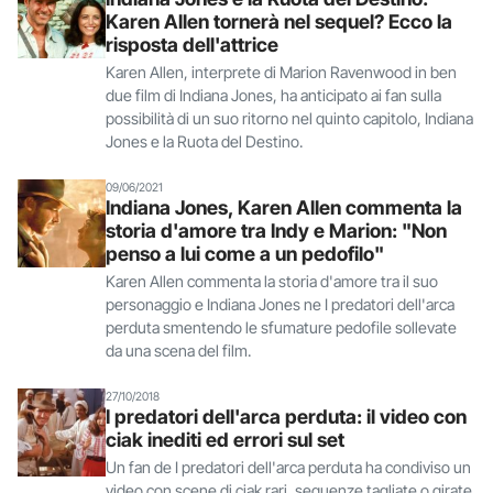
Karen Allen tornerà nel sequel? Ecco la
risposta dell'attrice
Karen Allen, interprete di Marion Ravenwood in ben
due film di Indiana Jones, ha anticipato ai fan sulla
possibilità di un suo ritorno nel quinto capitolo, Indiana
Jones e la Ruota del Destino.
09/06/2021
Indiana Jones, Karen Allen commenta la
storia d'amore tra Indy e Marion: "Non
penso a lui come a un pedofilo"
Karen Allen commenta la storia d'amore tra il suo
personaggio e Indiana Jones ne I predatori dell'arca
perduta smentendo le sfumature pedofile sollevate
da una scena del film.
27/10/2018
I predatori dell'arca perduta: il video con
ciak inediti ed errori sul set
Un fan de I predatori dell'arca perduta ha condiviso un
video con scene di ciak rari, sequenze tagliate o girate